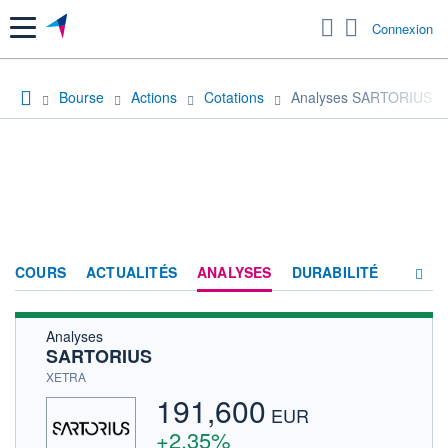
Menu
Connexion
Bourse
Actions
Cotations
Analyses SARTORIUS
COURS
ACTUALITÉS
ANALYSES
DURABILITÉ
Analyses
CONSENSUS
SARTORIUS
SOCIÉTÉ
XETRA
191,600
FORUM
EUR
+2,35%
HISTORIQUE