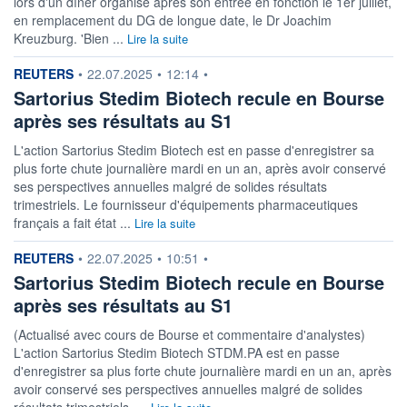
lors d'un dîner organisé après son entrée en fonction le 1er juillet,
LIMITE À LA
LIMITE À LA
en remplacement du DG de longue date, le Dr Joachim
BAISSE
HAUSSE
Kreuzburg. 'Bien ...
0,000
Lire la suite
0,000
RENDEMENT
PER ESTIMÉ
information fournie par
REUTERS
•
22.07.2025
•
12:14
•
ESTIMÉ 2026
2026
0,46%
Sartorius Stedim Biotech recule en Bourse
33,24
après ses résultats au S1
DERNIER
DATE
DIVIDENDE
DERNIER
DIVIDENDE
0,00 EUR
L'action Sartorius Stedim Biotech est en passe d'enregistrer sa
-
plus forte chute journalière mardi en un an, après avoir conservé
ses perspectives annuelles malgré de solides résultats
PROCHAIN
DIVIDENDE
trimestriels. Le fournisseur d'équipements pharmaceutiques
-
français a fait état ...
Lire la suite
ÉLIGIBILITÉ
RISQUE ESG
BOURSOVIE LUX
information fournie par
REUTERS
•
22.07.2025
•
10:51
•
-
CTO BUSINESS
Sartorius Stedim Biotech recule en Bourse
après ses résultats au S1
+ PORTEFEUILLE
+ LISTE
(Actualisé avec cours de Bourse et commentaire d'analystes)
L'action Sartorius Stedim Biotech STDM.PA est en passe
d'enregistrer sa plus forte chute journalière mardi en un an, après
avoir conservé ses perspectives annuelles malgré de solides
résultats trimestriels. ...