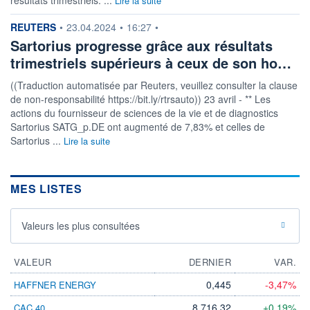
Lire la suite
information fournie par
REUTERS
•
23.04.2024
•
16:27
•
Sartorius progresse grâce aux résultats
trimestriels supérieurs à ceux de son ho…
((Traduction automatisée par Reuters, veuillez consulter la clause
de non-responsabilité https://bit.ly/rtrsauto)) 23 avril - ** Les
actions du fournisseur de sciences de la vie et de diagnostics
Sartorius SATG_p.DE ont augmenté de 7,83% et celles de
Sartorius ...
Lire la suite
MES LISTES
Valeurs les plus consultées
VALEUR
DERNIER
VAR.
0,445
-3,47%
HAFFNER ENERGY
8 716,32
+0,19%
CAC 40