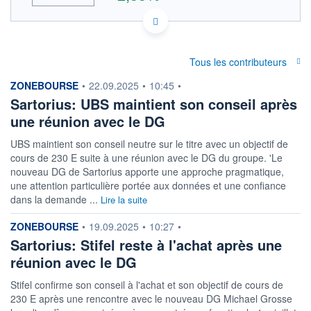
ACTIONNAIRES
DE0007165607 SRT
DONNÉES TEMPS DIFFÉRÉ
Politique d'exécution
Tous les contributeurs
Cotation sur les autres places
information fournie par
ZONEBOURSE
•
22.09.2025
•
10:45
•
194
Sartorius: UBS maintient son conseil après
192
une réunion avec le DG
190
UBS maintient son conseil neutre sur le titre avec un objectif de
188
cours de 230 E suite à une réunion avec le DG du groupe. 'Le
186
nouveau DG de Sartorius apporte une approche pragmatique,
09h32
10h02
une attention particulière portée aux données et une confiance
dans la demande ...
OUVERTURE
Lire la suite
CLÔTURE VEILLE
189,400
187,200
information fournie par
ZONEBOURSE
•
19.09.2025
•
10:27
•
+ HAUT
+ BAS
192,600
189,200
Sartorius: Stifel reste à l'achat après une
réunion avec le DG
VOLUME
CAPITAL ÉCHANGÉ
636
0,00%
Stifel confirme son conseil à l'achat et son objectif de cours de
VALORISATION
DERNIER ÉCHANGE
230 E après une rencontre avec le nouveau DG Michael Grosse
7 174 MEUR
07.08.26 / 10:31:23