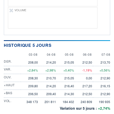
VOLUME
HISTORIQUE 5 JOURS
3 AUGUST
4 AUGUST
5 AUGUST
6 AUGUST
7 AUGU
03-08
04-08
05-08
06-08
07-08
DER.
208,00
214,20
215,05
212,50
213,70
VAR.
+2,84%
+2,98%
+0,40%
-1,19%
+0,56%
OUV.
208,30
210,70
215,05
0,00
212,90
+HAUT
209,80
214,20
216,40
217,20
216,15
+BAS
206,50
209,40
214,30
212,50
212,90
VOL.
348 173
201 811
184 402
240 809
190 935
Variation sur 5 jours :
+2,74%