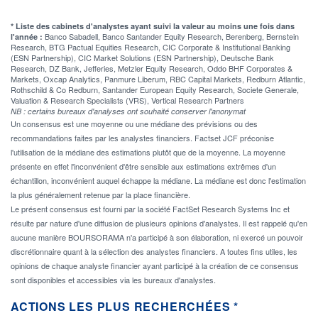
* Liste des cabinets d'analystes ayant suivi la valeur au moins une fois dans
Banco Sabadell, Banco Santander Equity Research, Berenberg, Bernstein
l'année :
Research, BTG Pactual Equities Research, CIC Corporate & Institutional Banking
(ESN Partnership), CIC Market Solutions (ESN Partnership), Deutsche Bank
Research, DZ Bank, Jefferies, Metzler Equity Research, Oddo BHF Corporates &
Markets, Oxcap Analytics, Panmure Liberum, RBC Capital Markets, Redburn Atlantic,
Rothschild & Co Redburn, Santander European Equity Research, Societe Generale,
Valuation & Research Specialists (VRS), Vertical Research Partners
NB : certains bureaux d'analyses ont souhaité conserver l'anonymat
Un consensus est une moyenne ou une médiane des prévisions ou des
recommandations faites par les analystes financiers. Factset JCF préconise
l'utilisation de la médiane des estimations plutôt que de la moyenne. La moyenne
présente en effet l'inconvénient d'être sensible aux estimations extrêmes d'un
échantillon, inconvénient auquel échappe la médiane. La médiane est donc l'estimation
la plus généralement retenue par la place financière.
Le présent consensus est fourni par la société FactSet Research Systems Inc et
résulte par nature d'une diffusion de plusieurs opinions d'analystes. Il est rappelé qu'en
aucune manière BOURSORAMA n'a participé à son élaboration, ni exercé un pouvoir
discrétionnaire quant à la sélection des analystes financiers. A toutes fins utiles, les
opinions de chaque analyste financier ayant participé à la création de ce consensus
sont disponibles et accessibles via les bureaux d'analystes.
ACTIONS LES PLUS RECHERCHÉES *