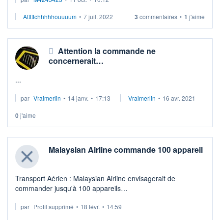
alors même qu'il avait explosé les années précédentes.
Je suis sidéré par l ...
Atttttchhhhhouuuum
•
7 juil. 2022
3
commentaires
•
1
j'aime
Attention la commande ne
concernerait…
...
par
Vraimerlin
•
14 janv.
•
17:13
Vraimerlin
•
16 avr. 2021
0
j'aime
Malaysian Airline commande 100 appareil
Transport Aérien : Malaysian Airline envisagerait de
commander jusqu'à 100 appareils
par
Profil supprimé
•
18 févr.
•
14:59
Malaysian Airline envisage de commander jusqu'à 100
appareils afin de moderniser sa flotte au cours de la pro ...