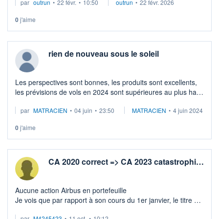
par
outrun
•
22 févr.
•
10:50
outrun
•
22 févr. 2026
0
j'aime
rien de nouveau sous le soleil
Les perspectives sont bonnes, les produits sont excellents,
les prévisions de vols en 2024 sont supérieures au plus haut
d'avant Covid.
par
MATRACIEN
•
04 juin
•
23:50
MATRACIEN
•
4 juin 2024
La géopolitique Ukraine, Gaza, mer de chine, est identique p
...
0
j'aime
CA 2020 correct => CA 2023 catastrophi…
Aucune action Airbus en portefeuille
Je vois que par rapport à son cours du 1er janvier, le titre ne
perd que 49%
par
M4245423
•
11 oct.
•
10:12