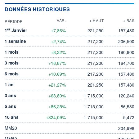
DONNÉES HISTORIQUES
VAR.
+ HAUT
+ BAS
PÉRIODE
er
1
Janvier
+7,86%
221,250
157,480
1 semaine
+2,74%
217,200
206,500
1 mois
+8,32%
217,200
190,800
3 mois
+18,87%
217,200
164,700
6 mois
+10,69%
217,200
157,480
1 an
+21,27%
221,250
157,480
3 ans
+63,80%
1 715,000
120,240
5 ans
+86,25%
1 715,000
86,530
10 ans
+324,09%
1 715,000
5,472
MM20
204,998
MM50
195,521