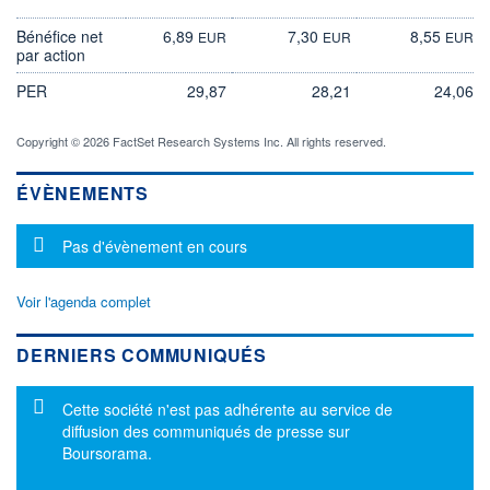
Bénéfice net
6,89
7,30
8,55
EUR
EUR
EUR
par action
PER
29,87
28,21
24,06
Copyright © 2026 FactSet Research Systems Inc. All rights reserved.
ÉVÈNEMENTS
Message d'information
Pas d'évènement en cours
Voir l'agenda complet
DERNIERS COMMUNIQUÉS
Message d'information
Cette société n'est pas adhérente au service de
diffusion des communiqués de presse sur
Boursorama.