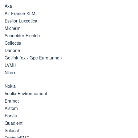
Axa
Air France-KLM
Essilor Luxxotica
Michelin
Schneider Electric
Cellectis
Danone
Getlink (ex - Gpe Eurotunnel)
LVMH
Nicox
Nokia
Veolia Environnement
Eramet
Alstom
Forvia
Quadient
Solocal
TechnipFMC