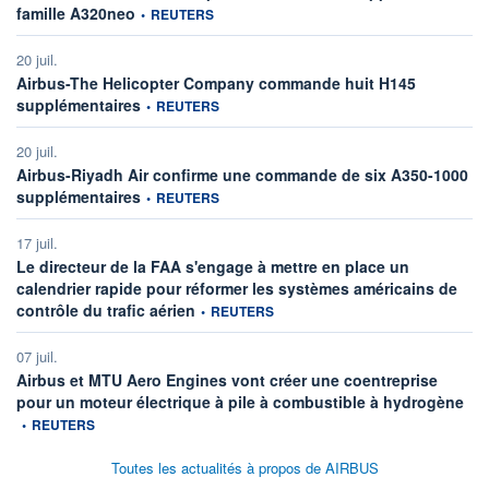
information fournie par
famille A320neo
•
REUTERS
20 juil.
Airbus-The Helicopter Company commande huit H145
information fournie par
supplémentaires
•
REUTERS
20 juil.
Airbus-Riyadh Air confirme une commande de six A350-1000
information fournie par
supplémentaires
•
REUTERS
17 juil.
Le directeur de la FAA s'engage à mettre en place un
calendrier rapide pour réformer les systèmes américains de
information fournie par
contrôle du trafic aérien
•
REUTERS
07 juil.
Airbus et MTU Aero Engines vont créer une coentreprise
info
pour un moteur électrique à pile à combustible à hydrogène
•
REUTERS
Toutes les actualités à propos de AIRBUS