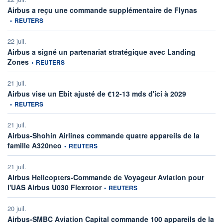
informati
Airbus a reçu une commande supplémentaire de Flynas
•
REUTERS
22 juil.
Airbus a signé un partenariat stratégique avec Landing
information fournie par
Zones
•
REUTERS
21 juil.
information fo
Airbus vise un Ebit ajusté de €12-13 mds d'ici à 2029
•
REUTERS
21 juil.
Airbus-Shohin Airlines commande quatre appareils de la
information fournie par
famille A320neo
•
REUTERS
21 juil.
Airbus Helicopters-Commande de Voyageur Aviation pour
information fournie par
l'UAS Airbus U030 Flexrotor
•
REUTERS
20 juil.
Airbus-SMBC Aviation Capital commande 100 appareils de la