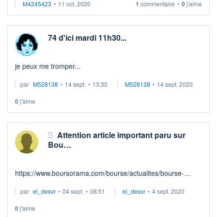
M4245423
•
11 oct. 2020
1
commentaire
•
0
j'aime
74 d'ici mardi 11h30...
je peux me tromper...
par
M528138
•
14 sept.
•
13:30
M528138
•
14 sept. 2020
0
j'aime
Attention article important paru sur
Bou…
https://www.boursorama.com/bourse/actualites/bourse-
vendez-toutes-les-actions-du -secteur-aeronautique-sauf-
par
el_desvr
•
04 sept.
•
08:51
el_desvr
•
4 sept. 2020
trois-03cbce78c224610e56149a8bfb49f649
0
j'aime