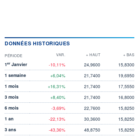
DONNÉES HISTORIQUES
VAR.
+ HAUT
+ BAS
PÉRIODE
er
1
Janvier
-10,11%
24,9600
15,8300
1 semaine
+6,04%
21,7400
19,6950
1 mois
+16,31%
21,7400
17,5550
3 mois
+8,40%
21,7400
16,8000
6 mois
-3,69%
22,7600
15,8250
1 an
-22,13%
30,3600
15,8250
3 ans
-43,36%
48,8750
15,8250