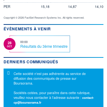
PER
15,18
14,87
14,10
Copyright © 2026 FactSet Research Systems Inc. All rights reserved.
ÉVÈNEMENTS À VENIR
00:00
28
Résultats du 3ème trimestre
OCT.
DERNIERS COMMUNIQUÉS
Message d'information
Cette société n'est pas adhérente au service de
diffusion des communiqués de presse sur
Boursorama.
Sociétés cotées, pour paraître dans cette rubrique,
veuillez nous contacter à l'adresse suivante :
contact-
cp@boursorama.fr