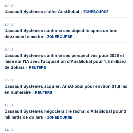
23 juil.
information fournie par
Dassault Systèmes s'offre ArisGlobal
•
ZONEBOURSE
23 juil.
Dassault Systèmes confirme ses objectifs après un bon
information fournie par
deuxième trimestre
•
ZONEBOURSE
23 juil.
Dassault Systèmes confirme ses perspectives pour 2026 et
mise sur l'IA avec l'acquisition d'ArisGlobal pour 1,8 milliard
information fournie par
de dollars
•
REUTERS
23 juil.
Dassault Systemes acquiert ArisGlobal pour environ $1,8 md
information fournie par
en numéraire
•
REUTERS
17 juil.
Dassault Systèmes négocierait le rachat d'ArisGlobal pour 2
information fournie par
milliards de dollars
•
ZONEBOURSE
14 juil.