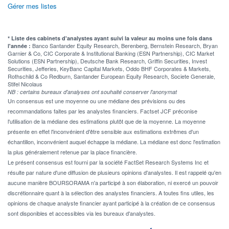
Gérer mes listes
* Liste des cabinets d'analystes ayant suivi la valeur au moins une fois dans
Banco Santander Equity Research, Berenberg, Bernstein Research, Bryan
l'année :
Garnier & Co, CIC Corporate & Institutional Banking (ESN Partnership), CIC Market
Solutions (ESN Partnership), Deutsche Bank Research, Griffin Securities, Invest
Securities, Jefferies, KeyBanc Capital Markets, Oddo BHF Corporates & Markets,
Rothschild & Co Redburn, Santander European Equity Research, Societe Generale,
Stifel Nicolaus
NB : certains bureaux d'analyses ont souhaité conserver l'anonymat
Un consensus est une moyenne ou une médiane des prévisions ou des
recommandations faites par les analystes financiers. Factset JCF préconise
l'utilisation de la médiane des estimations plutôt que de la moyenne. La moyenne
présente en effet l'inconvénient d'être sensible aux estimations extrêmes d'un
échantillon, inconvénient auquel échappe la médiane. La médiane est donc l'estimation
la plus généralement retenue par la place financière.
Le présent consensus est fourni par la société FactSet Research Systems Inc et
résulte par nature d'une diffusion de plusieurs opinions d'analystes. Il est rappelé qu'en
aucune manière BOURSORAMA n'a participé à son élaboration, ni exercé un pouvoir
discrétionnaire quant à la sélection des analystes financiers. A toutes fins utiles, les
opinions de chaque analyste financier ayant participé à la création de ce consensus
sont disponibles et accessibles via les bureaux d'analystes.