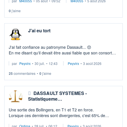
par
M40055
•
05 août
•
09:52
M40055
•
5 août 2026
Bourso doit me régler un peu plus de 3600€ depuis le 1 aout
et toujours rien.
0
j'aime
Merci ...
J'ai eu tort
J'ai fait confiance au patronyme Dassault... 😔​
En me disant qu'il devait être aussi fiable que son consort
aviation...🤔​
par
Peyvirx
•
30 juil.
•
12:43
Peyvirx
•
3 août 2026
Malheureusement...
Comme tout ce qui touche la France, i ...
25
commentaires
•
0
j'aime
DASSAULT SYSTEMES -
Statistiqueme…
Une sortie des Bollingers, en T1 et T2 en force.
Lorsque ces dernières sont divergentes, c'est 65% de
chance de provoquer une prise d'élan par un retour à la
par
Optima
•
28 juil.
•
06:12
Peyvirx
•
3 août 2026
MM7 et 1/2 de revenir sur la MM20.