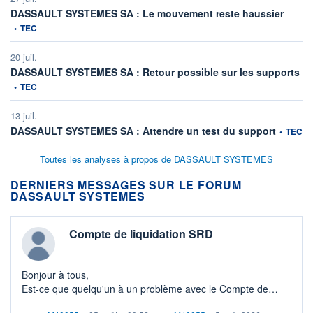
informat
DASSAULT SYSTEMES SA : Le mouvement reste haussier
•
TEC
20 juil.
inf
DASSAULT SYSTEMES SA : Retour possible sur les supports
•
TEC
13 juil.
informatio
DASSAULT SYSTEMES SA : Attendre un test du support
•
TEC
Toutes les analyses à propos de DASSAULT SYSTEMES
DERNIERS MESSAGES SUR LE FORUM
DASSAULT SYSTEMES
Compte de liquidation SRD
Bonjour à tous,
Est-ce que quelqu'un à un problème avec le Compte de
liquidation SRD du mois de juillet.