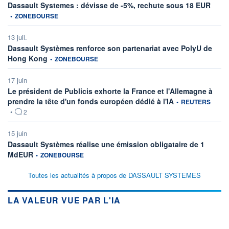
inform
Dassault Systemes : dévisse de -5%, rechute sous 18 EUR
•
ZONEBOURSE
13 juil.
Dassault Systèmes renforce son partenariat avec PolyU de
information fournie par
Hong Kong
•
ZONEBOURSE
17 juin
Le président de Publicis exhorte la France et l'Allemagne à
information fournie 
prendre la tête d'un fonds européen dédié à l'IA
•
REUTERS
•
2
15 juin
Dassault Systèmes réalise une émission obligataire de 1
information fournie par
MdEUR
•
ZONEBOURSE
Toutes les actualités à propos de DASSAULT SYSTEMES
LA VALEUR VUE PAR L'IA