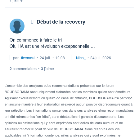
Début de la recovery
On commence à faire le tri
Ok, l'IA est une révolution exceptionnelle
par
flexmoul
•
24 juil.
•
12:08
Nico_
•
24 juil. 2026
Les vrais savoir-faire comme ceux des équipes DSY restent
2
commentaires
•
3
j'aime
L'ensemble des analyses et/ou recommandations présentes sur le forum
BOURSORAMA sont uniquement élaborées par les membres qui en sont émetteurs.
Agissant exclusivement en qualité de canal de diffusion, BOURSORAMA n'a participé
en aucune manière à leur élaboration ni exercé aucun pouvoir discrétionnaire quant à
leur sélection. Les informations contenues dans ces analyses et/ou recommandations
ont été retranscrites "en l'état", sans déclaration ni garantie d'aucune sorte. Les
opinions ou estimations qui y sont exprimées sont celles de leurs auteurs et ne
sauraient refléter le point de vue de BOURSORAMA. Sous réserves des lois
applicables, ni l'information contenue, ni les analyses qui y sont exprimées ne