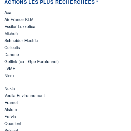
ACTIONS LES PLUS RECHERCHÉES *
Axa
Air France-KLM
Essilor Luxxotica
Michelin
Schneider Electric
Cellectis
Danone
Getlink (ex - Gpe Eurotunnel)
LVMH
Nicox
Nokia
Veolia Environnement
Eramet
Alstom
Forvia
Quadient
Solocal