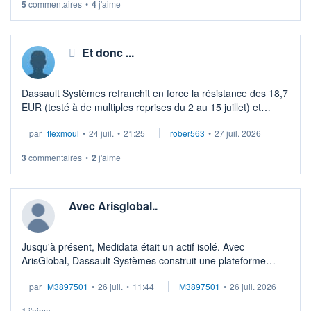
5
commentaires
•
4
j'aime
Au-dessus de la MM50 → 18.49, se rapproche de la MM200
→ 2 ...
Et donc ...
Dassault Systèmes refranchit en force la résistance des 18,7
EUR (testé à de multiples reprises du 2 au 15 juillet) et
s'ouvre la route du retracement du zénith des 20,35 EUR du
par
flexmoul
•
24 juil.
•
21:25
rober563
•
27 juil. 2026
25 mai dernier.
...
3
commentaires
•
2
j'aime
Avec Arisglobal..
Jusqu'à présent, Medidata était un actif isolé. Avec
ArisGlobal, Dassault Systèmes construit une plateforme
intégrée couvrant l'ensemble du cycle de vie d'un
par
M3897501
•
26 juil.
•
11:44
M3897501
•
26 juil. 2026
médicament, depuis la recherche cl ...
1
j'aime