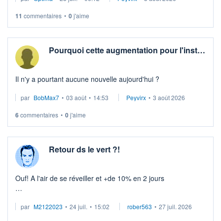
11
commentaires
•
0
j'aime
Pourquoi cette augmentation pour l'inst…
Il n'y a pourtant aucune nouvelle aujourd'hui ?
par
BobMax7
•
03 août
•
14:53
Peyvirx
•
3 août 2026
6
commentaires
•
0
j'aime
Retour ds le vert ?!
Ouf! A l'air de se réveiller et +de 10% en 2 jours
Des résultats corrects et le mot de passe (IA) à ne pas
par
M2122023
•
24 juil.
•
15:02
rober563
•
27 juil. 2026
oublier et ça grimpe