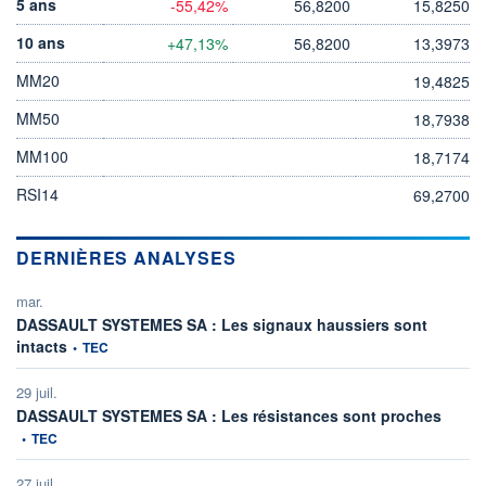
5 ans
-55,42%
56,8200
15,8250
10 ans
+47,13%
56,8200
13,3973
MM20
19,4825
MM50
18,7938
MM100
18,7174
RSI14
69,2700
DERNIÈRES ANALYSES
mar.
DASSAULT SYSTEMES SA : Les signaux haussiers sont
information fournie par
intacts
•
TEC
29 juil.
informa
DASSAULT SYSTEMES SA : Les résistances sont proches
•
TEC
27 juil.