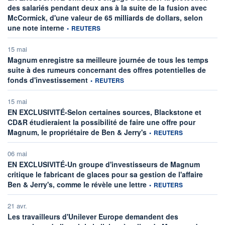
des salariés pendant deux ans à la suite de la fusion avec
McCormick, d'une valeur de 65 milliards de dollars, selon
information fournie par
une note interne
•
REUTERS
15 mai
Magnum enregistre sa meilleure journée de tous les temps
suite à des rumeurs concernant des offres potentielles de
information fournie par
fonds d'investissement
•
REUTERS
15 mai
EN EXCLUSIVITÉ-Selon certaines sources, Blackstone et
CD&R étudieraient la possibilité de faire une offre pour
information fournie par
Magnum, le propriétaire de Ben & Jerry's
•
REUTERS
06 mai
EN EXCLUSIVITÉ-Un groupe d'investisseurs de Magnum
critique le fabricant de glaces pour sa gestion de l'affaire
information fournie par
Ben & Jerry's, comme le révèle une lettre
•
REUTERS
21 avr.
Les travailleurs d'Unilever Europe demandent des