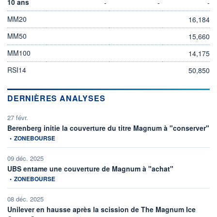
10 ans
-
-
-
MM20
16,184
MM50
15,660
MM100
14,175
RSI14
50,850
DERNIÈRES ANALYSES
27 févr.
inf
Berenberg initie la couverture du titre Magnum à "conserver"
•
ZONEBOURSE
09 déc. 2025
information fourn
UBS entame une couverture de Magnum à "achat"
•
ZONEBOURSE
08 déc. 2025
Unilever en hausse après la scission de The Magnum Ice