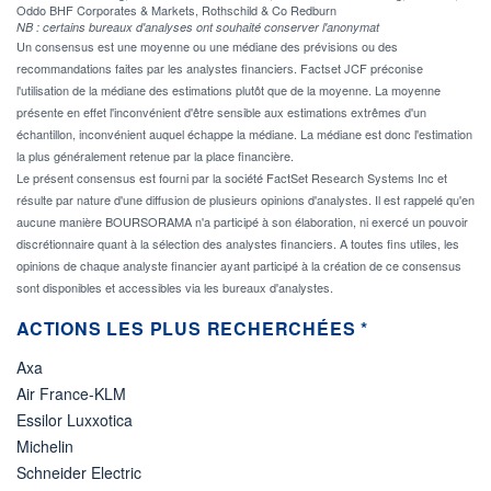
Oddo BHF Corporates & Markets, Rothschild & Co Redburn
NB : certains bureaux d'analyses ont souhaité conserver l'anonymat
Un consensus est une moyenne ou une médiane des prévisions ou des
recommandations faites par les analystes financiers. Factset JCF préconise
l'utilisation de la médiane des estimations plutôt que de la moyenne. La moyenne
présente en effet l'inconvénient d'être sensible aux estimations extrêmes d'un
échantillon, inconvénient auquel échappe la médiane. La médiane est donc l'estimation
la plus généralement retenue par la place financière.
Le présent consensus est fourni par la société FactSet Research Systems Inc et
résulte par nature d'une diffusion de plusieurs opinions d'analystes. Il est rappelé qu'en
aucune manière BOURSORAMA n'a participé à son élaboration, ni exercé un pouvoir
discrétionnaire quant à la sélection des analystes financiers. A toutes fins utiles, les
opinions de chaque analyste financier ayant participé à la création de ce consensus
sont disponibles et accessibles via les bureaux d'analystes.
ACTIONS LES PLUS RECHERCHÉES *
Axa
Air France-KLM
Essilor Luxxotica
Michelin
Schneider Electric