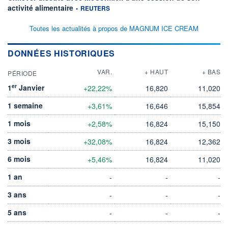
information fournie par
activité alimentaire
•
REUTERS
Toutes les actualités à propos de MAGNUM ICE CREAM
DONNÉES HISTORIQUES
VAR.
+ HAUT
+ BAS
PÉRIODE
er
1
Janvier
+22,22%
16,820
11,020
1 semaine
+3,61%
16,646
15,854
1 mois
+2,58%
16,824
15,150
3 mois
+32,08%
16,824
12,362
6 mois
+5,46%
16,824
11,020
1 an
-
-
-
3 ans
-
-
-
5 ans
-
-
-