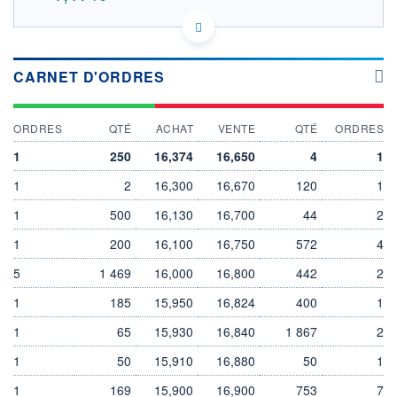
NL0015002MS2 MICC
DONNÉES TEMPS DIFFÉRÉ
Politique d'exécution
CARNET D'ORDRES
Cotation sur les autres places
16,8
ORDRES
QTÉ
ACHAT
VENTE
QTÉ
ORDRES
16,6
1
250
16,374
16,650
4
1
16,4
1
2
16,300
16,670
120
1
16,2
1
500
16,130
16,700
44
2
11h51
14h42
17h33
1
200
16,100
16,750
572
4
OUVERTURE
CLÔTURE VEILLE
16,404
16,450
5
1 469
16,000
16,800
442
2
+ HAUT
+ BAS
1
16,646
185
15,950
16,328
16,824
400
1
1
65
15,930
16,840
1 867
2
VOLUME
CAPITAL ÉCHANGÉ
894 577
0,15%
1
50
15,910
16,880
50
1
VALORISATION
DERNIER ÉCHANGE
10 189 MEUR
07.08.26 / 17:35:20
1
169
15,900
16,900
753
7