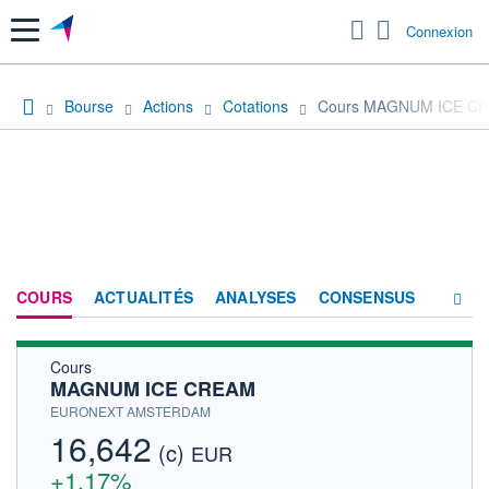
Menu
Connexion
Bourse
Actions
Cotations
Cours MAGNUM ICE C
COURS
ACTUALITÉS
ANALYSES
CONSENSUS
Cours
SOCIÉTÉ
MAGNUM ICE CREAM
PRODUITS DE BOURSE
EURONEXT AMSTERDAM
16,642
(c)
HISTORIQUE
EUR
+1,17%
ACTIONNAIRES