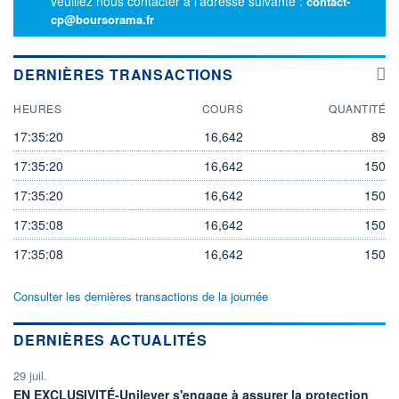
veuillez nous contacter à l'adresse suivante :
contact-
cp@boursorama.fr
DERNIÈRES TRANSACTIONS
HEURES
COURS
QUANTITÉ
17:35:20
16,642
89
17:35:20
16,642
150
17:35:20
16,642
150
17:35:08
16,642
150
17:35:08
16,642
150
Consulter les dernières transactions de la journée
DERNIÈRES ACTUALITÉS
29 juil.
EN EXCLUSIVITÉ-Unilever s'engage à assurer la protection