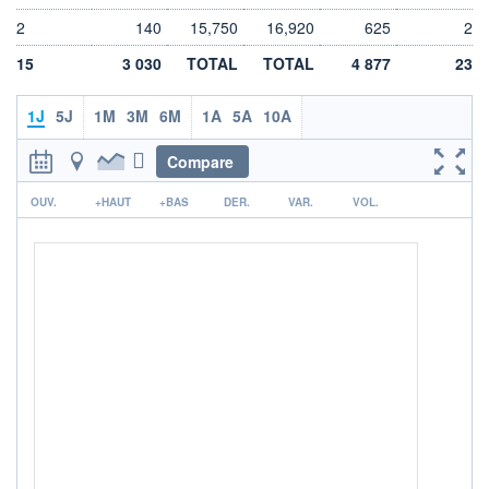
LIMITE À LA
LIMITE À LA
2
140
15,750
16,920
625
2
BAISSE
HAUSSE
16,144
17,140
15
3 030
TOTAL
TOTAL
4 877
23
RENDEMENT
PER ESTIMÉ
ESTIMÉ 2026
2026
2,81%
17,21
1J
5J
1M
3M
6M
1A
5A
10A
DERNIER
DATE
Compare
DIVIDENDE
DERNIER
DIVIDENDE
0,00 EUR
-
r
OUV.
+HAUT
+BAS
DER.
VAR.
VOL.
PROCHAIN
DIVIDENDE
-
ÉLIGIBILITÉ
PEA
Non éligible
Boursobank
+ PORTEFEUILLE
+ LISTE