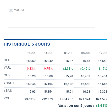
VOLUME
HISTORIQUE 5 JOURS
3 AUGUST
4 AUGUST
5 AUGUST
6 AUGUST
7 AUGU
03-08
04-08
05-08
06-08
07-08
DER.
16,062
15,942
16,37
16,45
16,642
VAR.
-0,83%
-0,75%
+2,68%
+0,49%
+1,17%
OUV.
16,20
16,00
15,98
16,462
16,404
+HAUT
16,246
16,194
16,572
16,562
16,646
+BAS
15,93
15,854
15,91
16,28
16,328
VOL.
997 314
992 373
1 434 267
891 394
894 577
Variation sur 5 jours :
+3,61%