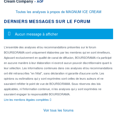
information fournie par
Cream Company
•
AOF
Toutes les analyses à propos de MAGNUM ICE CREAM
DERNIERS MESSAGES SUR LE FORUM
Message d'information
Aucun message à afficher
L'ensemble des analyses et/ou recommandations présentes sur le forum
BOURSORAMA sont uniquement élaborées par les membres qui en sont émetteurs.
Agissant exclusivement en qualité de canal de diffusion, BOURSORAMA n'a participé
en aucune manière à leur élaboration ni exercé aucun pouvoir discrétionnaire quant à
leur sélection. Les informations contenues dans ces analyses et/ou recommandations
ont été retranscrites "en l'état", sans déclaration ni garantie d'aucune sorte. Les
opinions ou estimations qui y sont exprimées sont celles de leurs auteurs et ne
sauraient refléter le point de vue de BOURSORAMA. Sous réserves des lois
applicables, ni l'information contenue, ni les analyses qui y sont exprimées ne
sauraient engager la responsabilité BOURSORAMA.
Lire les mentions légales complètes
Voir tous les forums