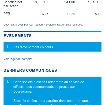
Bénéfice net
0,93
0,94
1,04
EUR
EUR
EUR
par action
PER
16,95
16,80
15,16
Copyright © 2026 FactSet Research Systems Inc. All rights reserved.
ÉVÈNEMENTS
Message d'information
Pas d'évènement en cours
Voir l'agenda complet
DERNIERS COMMUNIQUÉS
Message d'information
Cette société n'est pas adhérente au service de
diffusion des communiqués de presse sur
Boursorama.
Sociétés cotées, pour paraître dans cette rubrique,