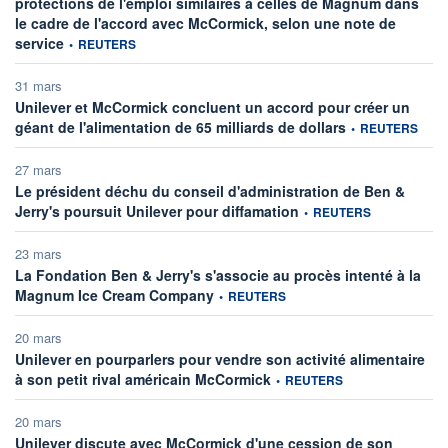
protections de l'emploi similaires à celles de Magnum dans
le cadre de l'accord avec McCormick, selon une note de
information fournie par
service
•
REUTERS
31 mars
Unilever et McCormick concluent un accord pour créer un
information fournie
géant de l'alimentation de 65 milliards de dollars
•
REUTERS
27 mars
Le président déchu du conseil d'administration de Ben &
information fournie par
Jerry's poursuit Unilever pour diffamation
•
REUTERS
23 mars
La Fondation Ben & Jerry's s'associe au procès intenté à la
information fournie par
Magnum Ice Cream Company
•
REUTERS
20 mars
Unilever en pourparlers pour vendre son activité alimentaire
information fournie par
à son petit rival américain McCormick
•
REUTERS
20 mars
Unilever discute avec McCormick d'une cession de son