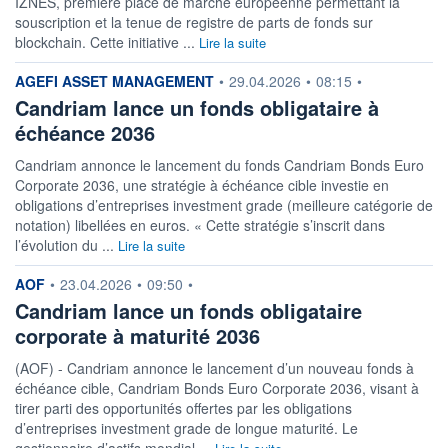
IZNES, première place de marché européenne permettant la
ACTIF NET (EUR)
2 236M / 31.07.26
souscription et la tenue de registre de parts de fonds sur
blockchain. Cette initiative ...
Lire la suite
NOTATION MORNINGSTAR ⁽¹⁾
information fournie par
AGEFI ASSET MANAGEMENT
•
29.04.2026
•
08:15
•
Candriam lance un fonds obligataire à
RISQUE DU FONDS (SRI)
4
/7
échéance 2036
Candriam annonce le lancement du fonds Candriam Bonds Euro
+ PORTEFEUILLE
+ LISTE
Corporate 2036, une stratégie à échéance cible investie en
obligations d’entreprises investment grade (meilleure catégorie de
notation) libellées en euros. « Cette stratégie s’inscrit dans
l’évolution du ...
Lire la suite
information fournie par
AOF
•
23.04.2026
•
09:50
•
Candriam lance un fonds obligataire
corporate à maturité 2036
(AOF) - Candriam annonce le lancement d’un nouveau fonds à
échéance cible, Candriam Bonds Euro Corporate 2036, visant à
tirer parti des opportunités offertes par les obligations
d’entreprises investment grade de longue maturité. Le
gestionnaire d’actifs mondial ...