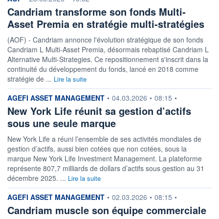
Candriam transforme son fonds Multi-
Asset Premia en stratégie multi-stratégies
(AOF) - Candriam annonce l'évolution stratégique de son fonds
Candriam L Multi-Asset Premia, désormais rebaptisé Candriam L
Alternative Multi-Strategies. Ce repositionnement s'inscrit dans la
continuité du développement du fonds, lancé en 2018 comme
stratégie de ...
Lire la suite
information fournie par
AGEFI ASSET MANAGEMENT
•
04.03.2026
•
08:15
•
New York Life réunit sa gestion d’actifs
sous une seule marque
New York Life a réuni l’ensemble de ses activités mondiales de
gestion d’actifs, aussi bien cotées que non cotées, sous la
marque New York Life Investment Management. La plateforme
représente 807,7 milliards de dollars d’actifs sous gestion au 31
décembre 2025. ...
Lire la suite
information fournie par
AGEFI ASSET MANAGEMENT
•
02.03.2026
•
08:15
•
Candriam muscle son équipe commerciale