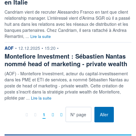
en Italie
Candriam vient de recruter Alessandro Franco en tant que client
relationship manager. L’intéressé vient d’Anima SGR où il a passé
huit ans dans les relations avec les réseaux de distribution et les
banques partenaires. Chez Candriam, il sera rattaché à Andrea
Remartini, ...
Lire la suite
information fournie par
AOF
•
12.12.2025
•
15:20
•
Montefiore Investment : Sébastien Nantas
nommé head of marketing - private wealth
(AOF) - Montefiore Investment, acteur du capital-investissement
dans les PME et ETI de services, a nommé Sébastien Nantas au
poste de head of marketing - private wealth. Cette création de
poste s’inscrit dans la stratégie private wealth de Montefiore,
pilotée par ...
Lire la suite
à la page
1
Aller