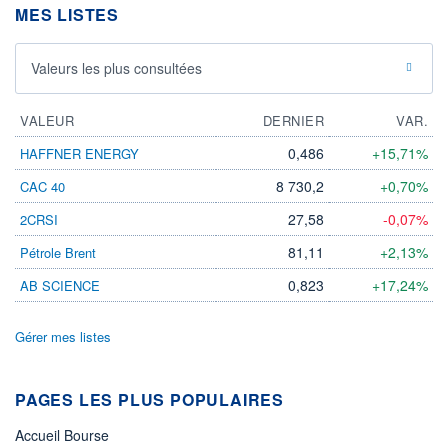
MES LISTES
Valeurs les plus consultées
VALEUR
DERNIER
VAR.
0,486
+15,71%
HAFFNER ENERGY
8 730,2
+0,70%
CAC 40
27,58
-0,07%
2CRSI
81,11
+2,13%
Pétrole Brent
0,823
+17,24%
AB SCIENCE
Gérer mes listes
PAGES LES PLUS POPULAIRES
Accueil Bourse