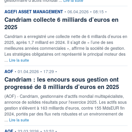
Lire la suite
information fournie par
AGEFI ASSET MANAGEMENT
•
06.04.2026
•
08:15
•
Candriam collecte 6 milliards d’euros en
2025
Candriam a enregistré une collecte nette de 6 milliards d’euros en
2025, après 1,7 milliard en 2024. Il s’agit de « l’une de ses
meilleures années commerciales », affirme la société de gestion.
Les stratégies obligataires ont représenté le principal moteur des
...
Lire la suite
information fournie par
AOF
•
01.04.2026
•
17:29
•
Candriam : les encours sous gestion ont
progressé de 8 milliards d’euros en 2025
(AOF) - Candriam, gestionnaire d'actifs mondial multispécialiste,
annonce de solides résultats pour l'exercice 2025. Les actifs sous
gestion s'élèvent à 163 milliards d'euros, contre 155 MdsEUR fin
2024, portés par des flux nets robustes et un environnement de
...
Lire la suite
information fournie par
AOF
•
23.03.2026
•
10:52
•