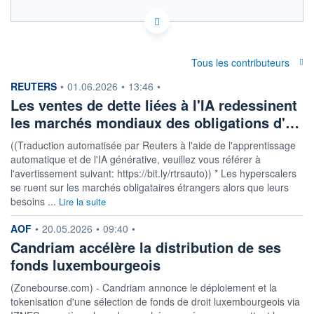
LU1434523954 - Candriam
OPCVM DERNIER COURS CONNU AU 05/08/2026
Consulter le prospectus / DIC
Tous les contributeurs
250
information fournie par
REUTERS
•
01.06.2026
•
13:46
•
200
Les ventes de dette liées à l'IA redessinent
les marchés mondiaux des obligations d'…
150
100
((Traduction automatisée par Reuters à l'aide de l'apprentissage
03/12
08/04
04/08
automatique et de l'IA générative, veuillez vous référer à
l'avertissement suivant: https://bit.ly/rtrsauto)) * Les hyperscalers
CATÉGORIE MORNINGSTAR
se ruent sur les marchés obligataires étrangers alors que leurs
Actions Marchés
besoins ...
Lire la suite
Emergents
information fournie par
FONDS PARTENAIRES
AOF
•
20.05.2026
•
09:40
•
TARIFS PRIVILÉGIÉS
0%
Candriam accélère la distribution de ses
fonds luxembourgeois
ÉLIGIBILITÉ
PEA
PEA-PME
BOURSOVIE LUX
BOURSOVIE
(Zonebourse.com) - Candriam annonce le déploiement et la
CTO BUSINESS
tokenisation d'une sélection de fonds de droit luxembourgeois via