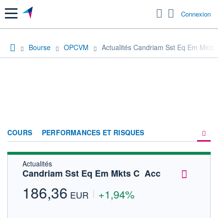
Menu
Connexion
Bourse
OPCVM
Actualités Candriam Sst Eq Em Mkts C
COURS
PERFORMANCES ET RISQUES
Actualités
COMPOSITION
Candriam Sst Eq Em Mkts C  Acc
ACTUALITÉS
186,36
+1,94%
EUR
FORUM
HISTORIQUE