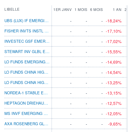
LIBELLE
1ER JANV
1 MOIS
6 MOIS
1 AN
2 A
UBS (LUX) IF EMERGING MARKETS EQ I A1ACC
-
-
-
-18,24%
FISHER INVTS INSTL EM MKTS EQ ESG GBPUNH
-
-
-
-17,10%
INVESTEC GSF EMERGING MKTS EQ J ACC GBP
-
-
-
-17,02%
STEWART INV GLBL EM MKTS LDRS B GBP INC
-
-
-
-15,55%
LO FUNDS EMERGING HIGH CONVICTION GBP NA
-
-
-
-14,69%
LO FUNDS CHINA HIGH CONVICTION SD EUR MD
-
-
-
-14,54%
LO FUNDS CHINA HIGH CONVICTION SD USD SA
-
-
-
-13,25%
NORDEA-1 STABLE EM MARKETS EQ E USD
-
-
-
-13,15%
HEPTAGON DRIEHAUS EM MKTS EQ I1 USD ACC
-
-
-
-12,57%
MS INVF EMERGING MARKETS EQUITY C
-
-
-
-12,05%
AXA ROSENBERG GLB EM MKTS EQ ALP AGBPACC
-
-
-
-9,65%