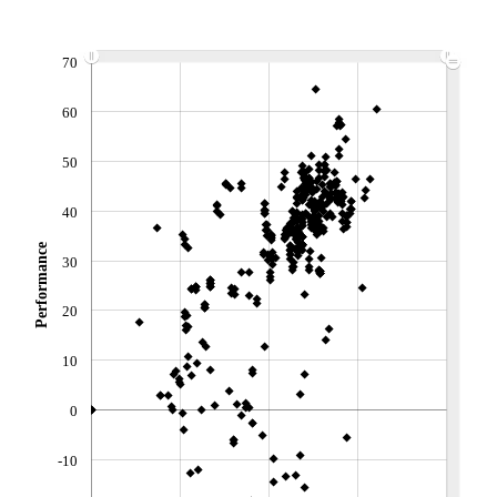
ACTIF NET (EUR)
2 236M / 31.07.26
NOTATION MORNINGSTAR ⁽¹⁾
70
60
RISQUE DU FONDS (SRI)
4
/7
50
+ PORTEFEUILLE
+ LISTE
40
Performance
30
20
10
0
-10