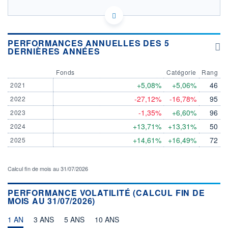
LU1434523954 - Candriam
OPCVM DERNIER COURS CONNU AU 05/08/2026
Consulter le prospectus / DIC
PERFORMANCES ANNUELLES DES 5
DERNIÈRES ANNÉES
250
200
Fonds
Catégorie
Rang
+5,08%
+5,06%
46
2021
150
-27,12%
-16,78%
95
2022
100
04/12
09/04
05/08
-1,35%
+6,60%
96
2023
+13,71%
+13,31%
50
2024
CATÉGORIE MORNINGSTAR
+14,61%
+16,49%
72
2025
Actions Marchés
Emergents
FONDS PARTENAIRES
Calcul fin de mois au 31/07/2026
TARIFS PRIVILÉGIÉS
0%
PERFORMANCE VOLATILITÉ (CALCUL FIN DE
ÉLIGIBILITÉ
MOIS AU 31/07/2026)
PEA
PEA-PME
BOURSOVIE LUX
BOURSOVIE
CTO BUSINESS
1 AN
3 ANS
5 ANS
10 ANS