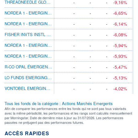
THREADNEEDLE GLOBAL EM EQ INS X ACC GBP
-
-
-
-9,16%
NORDEA 1 - EMERGING WEALTH EQUITY BP EUR
-
-
-
-6,65%
NORDEA 1 - EMERGING WEALTH EQUITY BC EUR
-
-
-
-6,14%
FISHER INVTS INSTL EMERG MKTS EQ GBP
-
-
-
-6,08%
NORDEA 1 - EMERGING WEALTH EQUITY BI EUR
-
-
-
-5,94%
NORDEA 1 - EMERGING WEALTH EQUITY AI EUR
-
-
-
-5,93%
R-CO OPAL ÉMERGENTS C CHF
-
-
-
-5,47%
LO FUNDS EMERGING HIGH CONVICTION USD SA
-
-
-
-5,13%
VONTOBEL EMERGING MARKETS EQ I GBP
-
-
-
-4,02%
Tous les fonds de la catégorie : Actions Marchés Emergents
Afin de comparer les performances entre les fonds qui ne sont pas tous valorisés
avec la même périodicité, les performances et les rangs sont calculés mensuellement
par Morningstar. Date de dernière mise à jour au 31/07/2026. Les performances
passées ne préjugent pas des performances futures.
ACCÈS RAPIDES