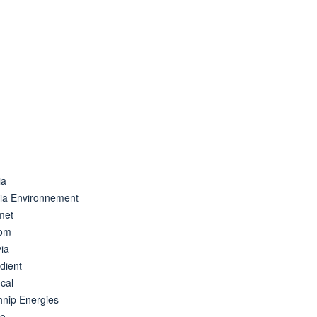
ia
lia Environnement
met
tom
ia
dient
cal
hnip Energies
eo