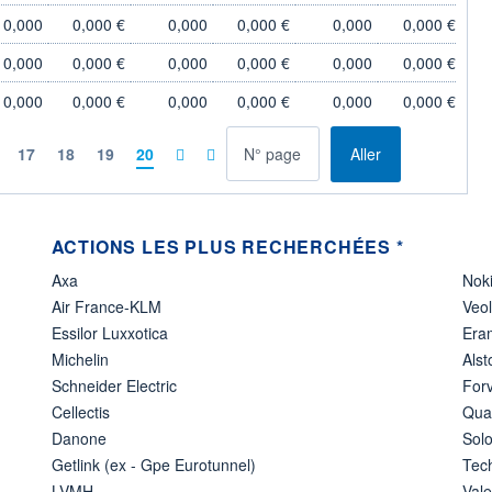
0,000
0,000 €
0,000
0,000 €
0,000
0,000 €
0,000
0,000 €
0,000
0,000 €
0,000
0,000 €
0,000
0,000 €
0,000
0,000 €
0,000
0,000 €
à la page
17
18
19
20
Aller
ACTIONS LES PLUS RECHERCHÉES *
Axa
Nok
Air France-KLM
Veo
Essilor Luxxotica
Era
Michelin
Als
Schneider Electric
Forv
Cellectis
Qua
Danone
Solo
Getlink (ex - Gpe Eurotunnel)
Tec
LVMH
Val