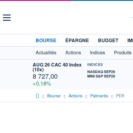
Menu
BOURSE
ÉPARGNE
BUDGET
IM
Actualités
Actions
Indices
Produits
AUG 26 CAC 40 Index
INDICES
(10x)
NASDAQ SEP26
8 727,00
MINI S&P SEP26
+0,18%
Bourse
Actions
Palmarès
PER