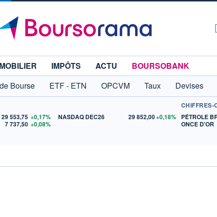
MOBILIER
IMPÔTS
ACTU
BOURSOBANK
 de Bourse
ETF - ETN
OPCVM
Taux
Devises
CHIFFRES-
29 553,75
+0,17%
NASDAQ DEC26
29 852,00
+0,18%
PÉTROLE B
7 737,50
+0,08%
ONCE D'OR