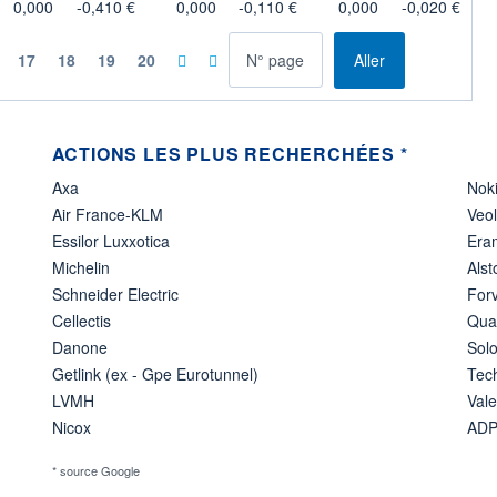
0,000
-0,410 €
0,000
-0,110 €
0,000
-0,020 €
à la page
17
18
19
20
Aller
ACTIONS LES PLUS RECHERCHÉES *
Axa
Nok
Air France-KLM
Veo
Essilor Luxxotica
Era
Michelin
Als
Schneider Electric
Forv
Cellectis
Qua
Danone
Solo
Getlink (ex - Gpe Eurotunnel)
Tec
LVMH
Val
Nicox
AD
* source Google