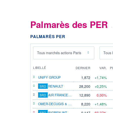
Palmarès des PER
-
PALMARÈS PER
Tous marchés actions Paris
Tous 
LIBELLÉ
DERNIER
VAR.
P
UNIFY GROUP
1,872
+1,74%
RENAULT
28,200
+0,25%
SRD
AIR FRANCE-KLM
12,890
0,00%
SRD
OMER-DECUGIS & CIE
8,220
+1,48%
BIGBEN INTERACTIVE
0,147
-60,27%
SRD