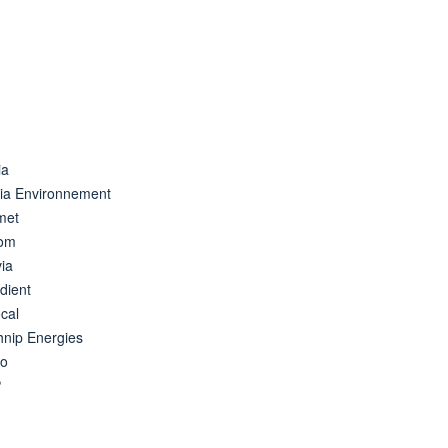
ia
lia Environnement
met
tom
ia
dient
cal
hnip Energies
eo
P