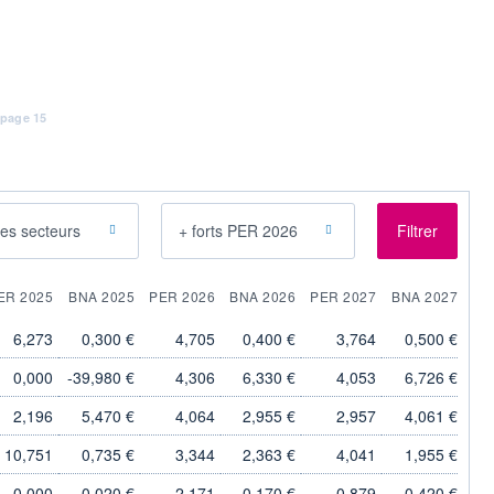
 page 15
les secteurs
+ forts PER 2026
Filtrer
ER 2025
BNA 2025
PER 2026
BNA 2026
PER 2027
BNA 2027
6,273
0,300 €
4,705
0,400 €
3,764
0,500 €
0,000
-39,980 €
4,306
6,330 €
4,053
6,726 €
2,196
5,470 €
4,064
2,955 €
2,957
4,061 €
10,751
0,735 €
3,344
2,363 €
4,041
1,955 €
0,000
-0,020 €
2,171
0,170 €
0,879
0,420 €