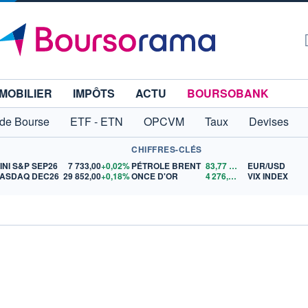
MOBILIER
IMPÔTS
ACTU
BOURSOBANK
 de Bourse
ETF - ETN
OPCVM
Taux
Devises
CHIFFRES-CLÉS
INI S&P SEP26
7 733,00
+0,02%
PÉTROLE BRENT
83,77
$US
EUR/USD
ASDAQ DEC26
29 852,00
+0,18%
ONCE D'OR
4 276,44
$US
VIX INDEX