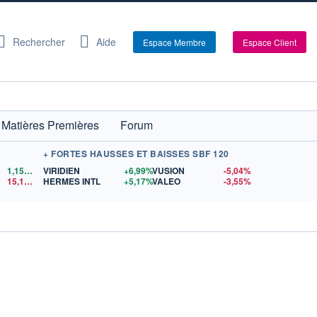
Rechercher
Aide
Espace Membre
Espace Client
Matières Premières
Forum
+ FORTES HAUSSES ET BAISSES SBF 120
1,1524
$US
VIRIDIEN
+6,99%
VUSION
-5,04%
15,15
$US
HERMES INTL
+5,17%
VALEO
-3,55%