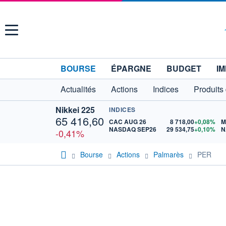
Menu
BOURSE
ÉPARGNE
BUDGET
IM
Actualités
Actions
Indices
Produits
Nikkei 225
INDICES
65 416,60
CAC AUG 26
8 718,00
+0,08%
M
NASDAQ SEP26
29 534,75
+0,10%
N
-0,41%
Bourse
Actions
Palmarès
PER