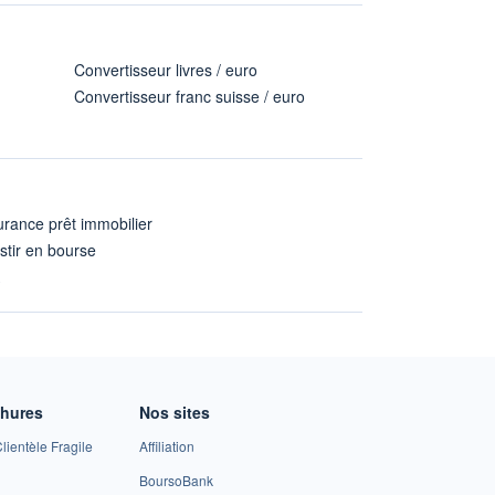
Convertisseur livres / euro
Convertisseur franc suisse / euro
rance prêt immobilier
stir en bourse
A
chures
Nos sites
lientèle Fragile
Affiliation
BoursoBank