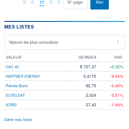
à la page
17
Aller
MES LISTES
Valeurs les plus consultées
VALEUR
DERNIER
VAR.
8 727,37
+0,32%
CAC 40
0,4175
-9,44%
HAFFNER ENERGY
82,75
-0,40%
Pétrole Brent
2,024
-5,51%
EUTELSAT
27,42
-1,44%
2CRSI
Gérer mes listes