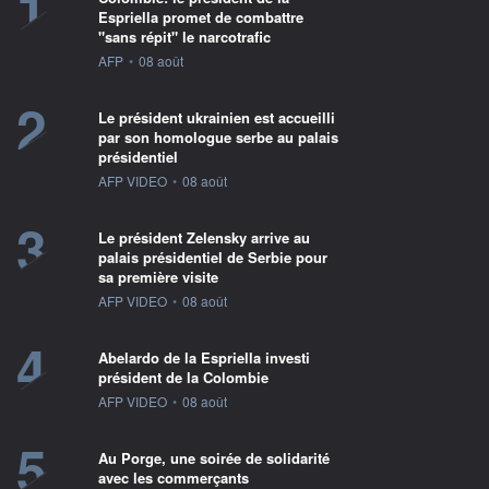
1
Espriella promet de combattre
"sans répit" le narcotrafic
information fournie par
AFP
•
08 août
2
Le président ukrainien est accueilli
par son homologue serbe au palais
présidentiel
information fournie par
AFP VIDEO
•
08 août
3
Le président Zelensky arrive au
palais présidentiel de Serbie pour
sa première visite
information fournie par
AFP VIDEO
•
08 août
4
Abelardo de la Espriella investi
président de la Colombie
information fournie par
AFP VIDEO
•
08 août
5
Au Porge, une soirée de solidarité
avec les commerçants