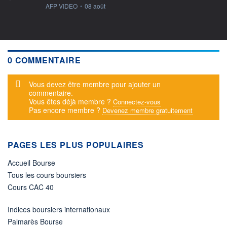
information fournie par
AFP VIDEO
•
08 août
0 COMMENTAIRE
Message d'alerte
Vous devez être membre pour ajouter un
commentaire.
Vous êtes déjà membre ?
Connectez-vous
Pas encore membre ?
Devenez membre gratuitement
PAGES LES PLUS POPULAIRES
Accueil Bourse
Tous les cours boursiers
Cours CAC 40
Indices boursiers internationaux
Palmarès Bourse