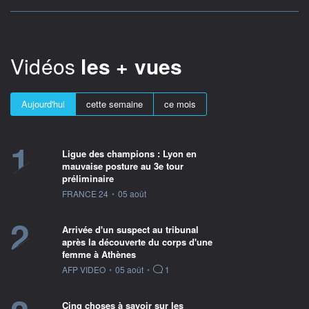
Vidéos
les + vues
Aujourd'hui
cette semaine
ce mois
1
Ligue des champions : Lyon en
mauvaise posture au 3e tour
préliminaire
information fournie par
FRANCE 24
•
05 août
2
Arrivée d'un suspect au tribunal
après la découverte du corps d'une
femme à Athènes
information fournie par
AFP VIDEO
•
05 août
•
1
Cinq choses à savoir sur les