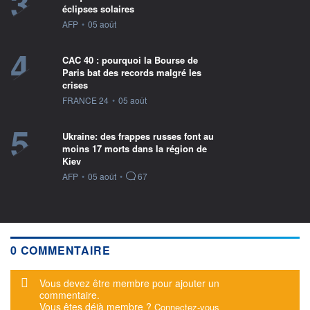
3
éclipses solaires
information fournie par
AFP
•
05 août
4
CAC 40 : pourquoi la Bourse de
Paris bat des records malgré les
crises
information fournie par
FRANCE 24
•
05 août
5
Ukraine: des frappes russes font au
moins 17 morts dans la région de
Kiev
information fournie par
AFP
•
05 août
•
67
0 COMMENTAIRE
Message d'alerte
Vous devez être membre pour ajouter un
commentaire.
Vous êtes déjà membre ?
Connectez-vous