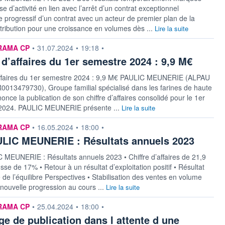
se d’activité en lien avec l’arrêt d’un contrat exceptionnel
progressif d’un contrat avec un acteur de premier plan de la
tribution pour une croissance en volumes dès ...
Lire la suite
n fournie par
RAMA CP
•
31.07.2024
•
19:18
•
 d’affaires du 1er semestre 2024 : 9,9 M€
’affaires du 1er semestre 2024 : 9,9 M€ PAULIC MEUNERIE (ALPAU
R0013479730), Groupe familial spécialisé dans les farines de haute
nonce la publication de son chiffre d’affaires consolidé pour le 1er
2024. PAULIC MEUNERIE présente ...
Lire la suite
n fournie par
RAMA CP
•
16.05.2024
•
18:00
•
LIC MEUNERIE : Résultats annuels 2023
MEUNERIE : Résultats annuels 2023 • Chiffre d’affaires de 21,9
se de 17% • Retour à un résultat d’exploitation positif • Résultat
 de l’équilibre Perspectives • Stabilisation des ventes en volume
nouvelle progression au cours ...
Lire la suite
n fournie par
RAMA CP
•
25.04.2024
•
18:00
•
ge de publication dans l attente d une