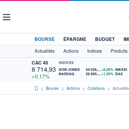
Menu
BOURSE
ÉPARGNE
BUDGET
IM
Actualités
Actions
Indices
Produits
CAC 40
INDICES
8 714,93
DOW JONES
54 036,93
+0,28%
NIKKEI
NASDAQ
26 690,62
+1,30%
DAX
+0,17%
Bourse
Actions
Cotations
Actuali