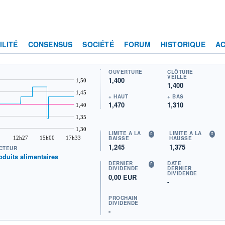
ILITÉ
CONSENSUS
SOCIÉTÉ
FORUM
HISTORIQUE
AC
OUVERTURE
CLÔTURE
VEILLE
1,400
1,50
1,400
1,45
+ HAUT
+ BAS
1,470
1,310
1,40
1,35
1,30
LIMITE À LA
LIMITE À LA
12h27
15h00
17h33
BAISSE
HAUSSE
1,245
1,375
CTEUR
oduits alimentaires
DERNIER
DATE
DIVIDENDE
DERNIER
DIVIDENDE
0,00 EUR
-
PROCHAIN
DIVIDENDE
-