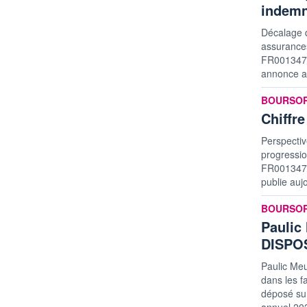
indemn
Décalage d
assurances
FR00134797
annonce au
informatio
BOURSO
Chiffr
Perspectiv
progressi
FR00134797
publie aujo
informatio
BOURSO
Paulic
DISPO
Paulic Meu
dans les f
déposé sur
annuel 202