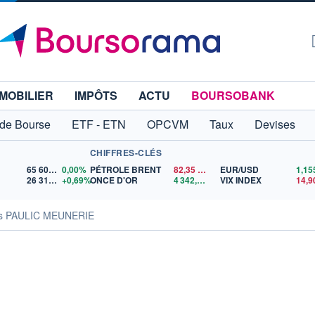
MOBILIER
IMPÔTS
ACTU
BOURSOBANK
 de Bourse
ETF - ETN
OPCVM
Taux
Devises
CHIFFRES-CLÉS
65 606,71
0,00%
PÉTROLE BRENT
82,35
$US
EUR/USD
26 319,45
+0,69%
ONCE D'OR
4 342,26
$US
VIX INDEX
14,9
tés PAULIC MEUNERIE