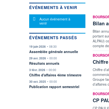
ÉVÉNEMENTS À VENIR
informatio
BOURSO
Message d'information
Aucun événement à
Bilan a
venir
Bilan annue
portant s
ÉVÉNEMENTS PASSÉS
ALPAU) co
compte de 
information fournie par
19 juin 2026
•
08:30
Assemblée générale annuelle
informatio
BOURSO
information fournie par
29 avr. 2026
•
00:00
Chiffre
Résultats annuels
Chiffre d’
information fournie par
3 févr. 2026
•
00:00
commercia
Chiffre d'affaires 4ème trimestre
Groupe fam
information fournie par
30 oct. 2025
•
00:00
d’affaires
Publication rapport semestriel
informatio
BOURSO
CP PAU
CP PAULIC