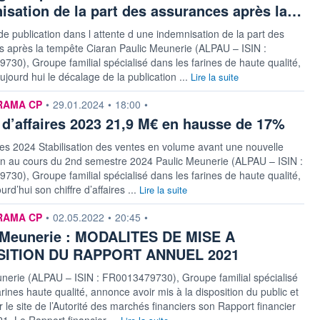
isation de la part des assurances après la…
e publication dans l attente d une indemnisation de la part des
 après la tempête Ciaran Paulic Meunerie (ALPAU – ISIN :
30), Groupe familial spécialisé dans les farines de haute qualité,
jourd hui le décalage de la publication ...
Lire la suite
n fournie par
RAMA CP
•
29.01.2024
•
18:00
•
e d’affaires 2023 21,9 M€ en hausse de 17%
es 2024 Stabilisation des ventes en volume avant une nouvelle
on au cours du 2nd semestre 2024 Paulic Meunerie (ALPAU – ISIN :
30), Groupe familial spécialisé dans les farines de haute qualité,
urd’hui son chiffre d’affaires ...
Lire la suite
n fournie par
RAMA CP
•
02.05.2022
•
20:45
•
 Meunerie : MODALITES DE MISE A
SITION DU RAPPORT ANNUEL 2021
nerie (ALPAU – ISIN : FR0013479730), Groupe familial spécialisé
arines haute qualité, annonce avoir mis à la disposition du public et
 le site de l’Autorité des marchés financiers son Rapport financier
1. Le Rapport financier ...