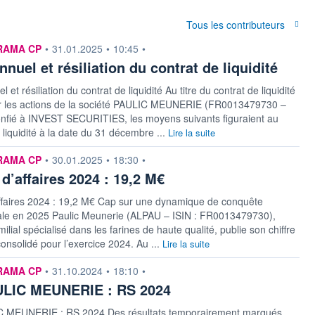
Tous les contributeurs
n fournie par
RAMA CP
•
31.01.2025
•
10:45
•
nnuel et résiliation du contrat de liquidité
l et résiliation du contrat de liquidité Au titre du contrat de liquidité
ur les actions de la société PAULIC MEUNERIE (FR0013479730 –
nfié à INVEST SECURITIES, les moyens suivants figuraient au
liquidité à la date du 31 décembre ...
Lire la suite
n fournie par
RAMA CP
•
30.01.2025
•
18:30
•
 d’affaires 2024 : 19,2 M€
affaires 2024 : 19,2 M€ Cap sur une dynamique de conquête
le en 2025 Paulic Meunerie (ALPAU – ISIN : FR0013479730),
ilial spécialisé dans les farines de haute qualité, publie son chiffre
 consolidé pour l’exercice 2024. Au ...
Lire la suite
n fournie par
RAMA CP
•
31.10.2024
•
18:10
•
LIC MEUNERIE : RS 2024
 MEUNERIE : RS 2024 Des résultats temporairement marqués