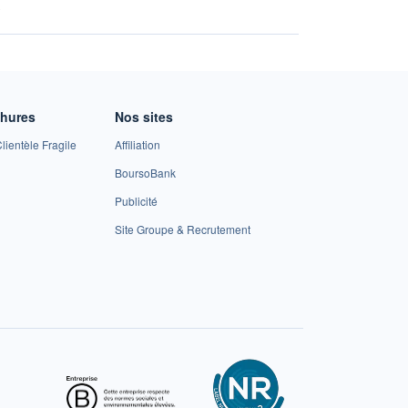
A
chures
Nos sites
lientèle Fragile
Affiliation
BoursoBank
Publicité
Site Groupe & Recrutement