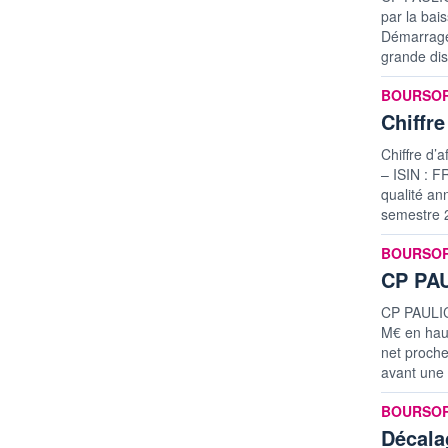
par la bais
Démarrage 
grande dis
informatio
BOURSO
Chiffre
Chiffre d
– ISIN : F
qualité an
semestre 
informatio
BOURSO
CP PAU
CP PAULIC 
M€ en haus
net proche
avant une 
informatio
BOURSO
Décala