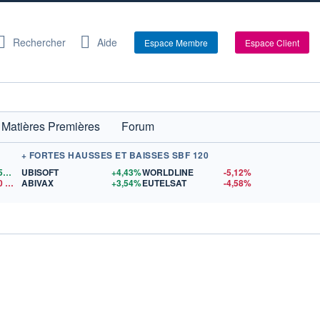
Rechercher
Aide
Espace Membre
Espace Client
Matières Premières
Forum
+ FORTES HAUSSES ET BAISSES SBF 120
1,1559
$US
UBISOFT
+4,43%
WORLDLINE
-5,12%
0
$US
ABIVAX
+3,54%
EUTELSAT
-4,58%