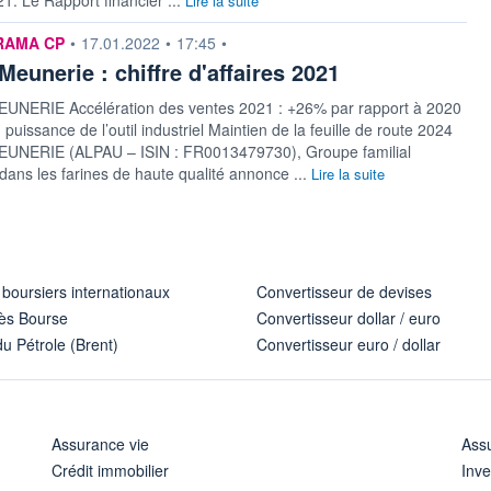
Lire la suite
n fournie par
RAMA CP
•
17.01.2022
•
17:45
•
Meunerie : chiffre d'affaires 2021
UNERIE Accélération des ventes 2021 : +26% par rapport à 2020
puissance de l’outil industriel Maintien de la feuille de route 2024
UNERIE (ALPAU – ISIN : FR0013479730), Groupe familial
 dans les farines de haute qualité annonce ...
Lire la suite
 boursiers internationaux
Convertisseur de devises
ès Bourse
Convertisseur dollar / euro
u Pétrole (Brent)
Convertisseur euro / dollar
Assurance vie
Assu
Crédit immobilier
Inve