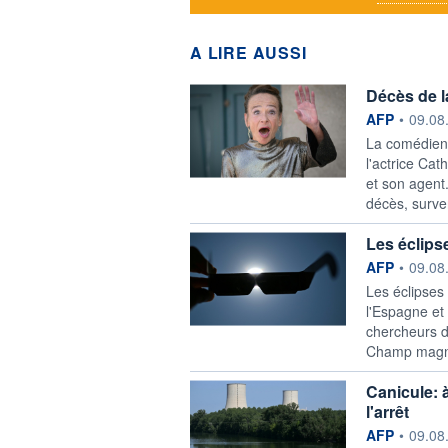
A LIRE AUSSI
Décès de l
information f
AFP
•
09.08
La comédienn
l'actrice Cat
et son agent
décès, surve
Les éclips
information f
AFP
•
09.08
Les éclipses
l'Espagne et 
chercheurs d
Champ magnét
Canicule: 
l'arrêt
information f
AFP
•
09.08