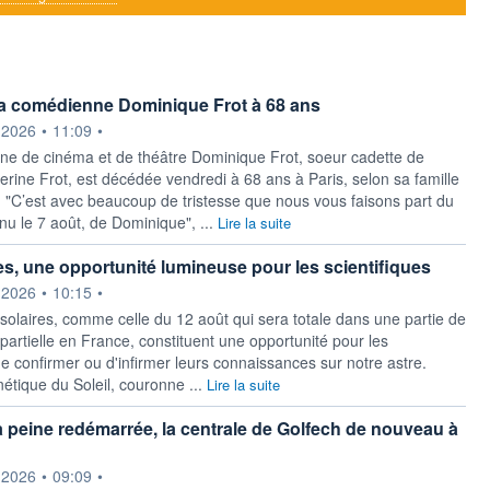
a comédienne Dominique Frot à 68 ans
ournie par
.2026
•
11:09
•
e de cinéma et de théâtre Dominique Frot, soeur cadette de
herine Frot, est décédée vendredi à 68 ans à Paris, selon sa famille
. "C’est avec beaucoup de tristesse que nous vous faisons part du
nu le 7 août, de Dominique", ...
Lire la suite
es, une opportunité lumineuse pour les scientifiques
ournie par
.2026
•
10:15
•
 solaires, comme celle du 12 août qui sera totale dans une partie de
partielle en France, constituent une opportunité pour les
e confirmer ou d'infirmer leurs connaissances sur notre astre.
ique du Soleil, couronne ...
Lire la suite
à peine redémarrée, la centrale de Golfech de nouveau à
ournie par
.2026
•
09:09
•