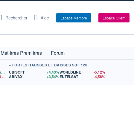
Rechercher
Aide
Espace Membre
Espace Client
Matières Premières
Forum
+ FORTES HAUSSES ET BAISSES SBF 120
1,1559
$US
UBISOFT
+4,43%
WORLDLINE
-5,12%
0
$US
ABIVAX
+3,54%
EUTELSAT
-4,58%