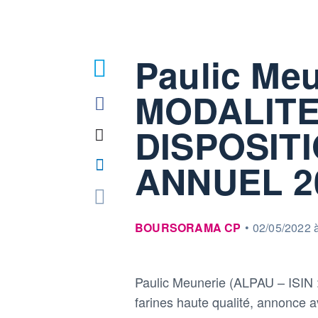
Paulic Meu
MODALITE
DISPOSIT
ANNUEL 2
information fournie par
BOURSORAMA CP
•
02/05/2022 
Paulic Meunerie (ALPAU – ISIN 
farines haute qualité, annonce av