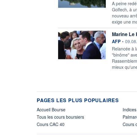
A peine redém
Golfech, à u
nouveau arrê
exige une mo
Marine Le 
information f
AFP
•
09.08
Relancée à l
"binôme" ave
Rassemblemen
mieux qu'une 
PAGES LES PLUS POPULAIRES
Accueil Bourse
Indices
Tous les cours boursiers
Palmar
Cours CAC 40
Cours d