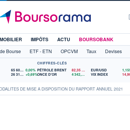
MOBILIER
IMPÔTS
ACTU
BOURSOBANK
 de Bourse
ETF - ETN
OPCVM
Taux
Devises
CHIFFRES-CLÉS
65 606,71
0,00%
PÉTROLE BRENT
82,35
$US
EUR/USD
26 319,45
+0,69%
ONCE D'OR
4 342,26
$US
VIX INDEX
14,9
: MODALITES DE MISE A DISPOSITION DU RAPPORT ANNUEL 2021