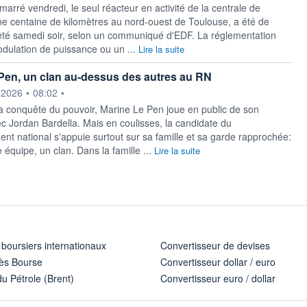
arré vendredi, le seul réacteur en activité de la centrale de
ne centaine de kilomètres au nord-ouest de Toulouse, a été de
té samedi soir, selon un communiqué d'EDF. La réglementation
dulation de puissance ou un ...
Lire la suite
Pen, un clan au-dessus des autres au RN
ournie par
.2026
•
08:02
•
a conquête du pouvoir, Marine Le Pen joue en public de son
c Jordan Bardella. Mais en coulisses, la candidate du
t national s'appuie surtout sur sa famille et sa garde rapprochée:
équipe, un clan. Dans la famille ...
Lire la suite
 boursiers internationaux
Convertisseur de devises
ès Bourse
Convertisseur dollar / euro
u Pétrole (Brent)
Convertisseur euro / dollar