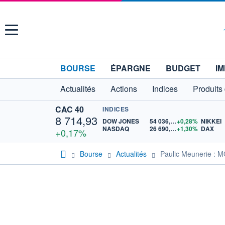
Menu
BOURSE
ÉPARGNE
BUDGET
IM
Actualités
Actions
Indices
Produits
CAC 40
INDICES
8 714,93
DOW JONES
54 036,93
+0,28%
NIKKEI
NASDAQ
26 690,62
+1,30%
DAX
+0,17%
Bourse
Actualités
Paulic Meunerie 