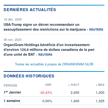
DERNIÈRES ACTUALITÉS
18 déc. 2025
USA-Trump signe un décret recommandant un
information fourn
assouplissement des restrictions sur la marijuana
•
REUTERS
06 nov. 2023
OrganiGram Holdings bénéficie d'un investissement
d'environ 124,6 millions de dollars canadiens de la part
information fournie par
d'une unité de BAT
•
REUTERS
Toutes les actualités à propos de ORGANIGRAM GLOB
DONNÉES HISTORIQUES
VAR.
+ HAUT
+ BAS
PÉRIODE
er
1
Janvier
-40,43%
2,450
1,200
1 semaine
0,00%
1,400
1,325