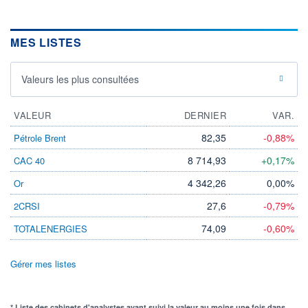
MES LISTES
Valeurs les plus consultées
VALEUR
DERNIER
VAR.
82,35
-0,88%
Pétrole Brent
8 714,93
+0,17%
CAC 40
4 342,26
0,00%
Or
27,6
-0,79%
2CRSI
74,09
-0,60%
TOTALENERGIES
Gérer mes listes
* Liste des cabinets d'analystes ayant suivi la valeur au moins une fois dans