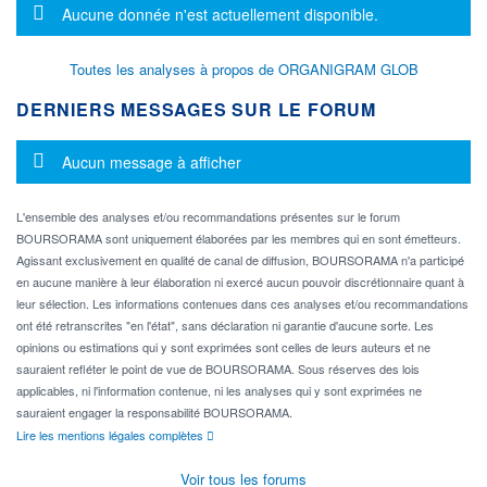
Message d'information
Aucune donnée n'est actuellement disponible.
Toutes les analyses à propos de ORGANIGRAM GLOB
DERNIERS MESSAGES SUR LE FORUM
Message d'information
Aucun message à afficher
L'ensemble des analyses et/ou recommandations présentes sur le forum
BOURSORAMA sont uniquement élaborées par les membres qui en sont émetteurs.
Agissant exclusivement en qualité de canal de diffusion, BOURSORAMA n'a participé
en aucune manière à leur élaboration ni exercé aucun pouvoir discrétionnaire quant à
leur sélection. Les informations contenues dans ces analyses et/ou recommandations
ont été retranscrites "en l'état", sans déclaration ni garantie d'aucune sorte. Les
opinions ou estimations qui y sont exprimées sont celles de leurs auteurs et ne
sauraient refléter le point de vue de BOURSORAMA. Sous réserves des lois
applicables, ni l'information contenue, ni les analyses qui y sont exprimées ne
sauraient engager la responsabilité BOURSORAMA.
Lire les mentions légales complètes
Voir tous les forums