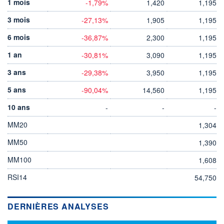
1 mois
-1,79%
1,420
1,195
3 mois
-27,13%
1,905
1,195
6 mois
-36,87%
2,300
1,195
1 an
-30,81%
3,090
1,195
3 ans
-29,38%
3,950
1,195
5 ans
-90,04%
14,560
1,195
10 ans
-
-
-
MM20
1,304
MM50
1,390
MM100
1,608
RSI14
54,750
DERNIÈRES ANALYSES