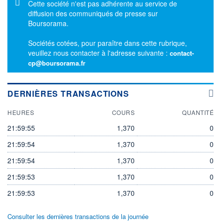
Message d'information
Cette société n'est pas adhérente au service de
diffusion des communiqués de presse sur
Boursorama.
Sociétés cotées, pour paraître dans cette rubrique,
veuillez nous contacter à l'adresse suivante :
contact-
cp@boursorama.fr
DERNIÈRES TRANSACTIONS
HEURES
COURS
QUANTITÉ
21:59:55
1,370
0
21:59:54
1,370
0
21:59:54
1,370
0
21:59:53
1,370
0
21:59:53
1,370
0
Consulter les dernières transactions de la journée