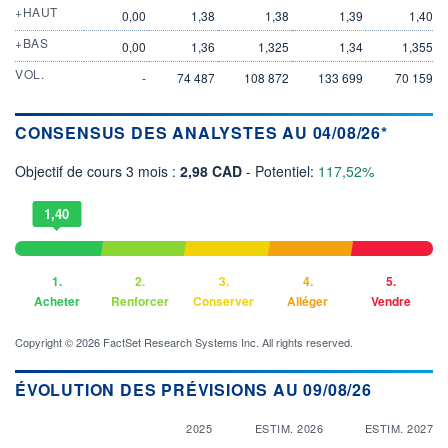
+HAUT
0,00
1,38
1,38
1,39
1,40
+BAS
0,00
1,36
1,325
1,34
1,355
VOL.
-
74 487
108 872
133 699
70 159
CONSENSUS DES ANALYSTES AU 04/08/26*
Objectif de cours 3 mois :
2,98 CAD
- Potentiel:
117,52%
1,40
1.
2.
3.
4.
5.
Acheter
Renforcer
Conserver
Alléger
Vendre
Copyright © 2026 FactSet Research Systems Inc. All rights reserved.
ÉVOLUTION DES PRÉVISIONS AU 09/08/26
2025
ESTIM. 2026
ESTIM. 2027