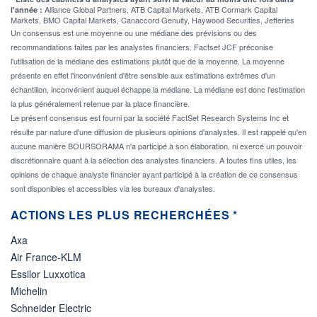
Alliance Global Partners, ATB Capital Markets, ATB Cormark Capital
l'année :
Markets, BMO Capital Markets, Canaccord Genuity, Haywood Securities, Jefferies
Un consensus est une moyenne ou une médiane des prévisions ou des
recommandations faites par les analystes financiers. Factset JCF préconise
l'utilisation de la médiane des estimations plutôt que de la moyenne. La moyenne
présente en effet l'inconvénient d'être sensible aux estimations extrêmes d'un
échantillon, inconvénient auquel échappe la médiane. La médiane est donc l'estimation
la plus généralement retenue par la place financière.
Le présent consensus est fourni par la société FactSet Research Systems Inc et
résulte par nature d'une diffusion de plusieurs opinions d'analystes. Il est rappelé qu'en
aucune manière BOURSORAMA n'a participé à son élaboration, ni exercé un pouvoir
discrétionnaire quant à la sélection des analystes financiers. A toutes fins utiles, les
opinions de chaque analyste financier ayant participé à la création de ce consensus
sont disponibles et accessibles via les bureaux d'analystes.
ACTIONS LES PLUS RECHERCHÉES *
Axa
Air France-KLM
Essilor Luxxotica
Michelin
Schneider Electric