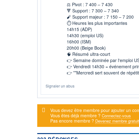
⚖️ Pivot : 7 400 – 7 430
🔻 Support : 7 300 – 7 340
🧨 Support majeur : 7 150 – 7 200
⏱️ Heures les plus importantes
14h15 (ADP)
14h30 (emploi US)
16h00 (ISM)
20h00 (Beige Book)
🧠 Résumé ultra-court
👉 Semaine dominée par l'emploi U
👉 Vendredi 14h30 = événement prin
👉 **Mercredi sert souvent de répéti
Signaler un abus
Message d'alerte
Vous devez être membre pour ajouter un co
Vous êtes déjà membre ?
Connectez-vous
Pas encore membre ?
Devenez membre gratui