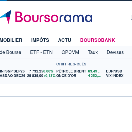
MOBILIER
IMPÔTS
ACTU
BOURSOBANK
 de Bourse
ETF - ETN
OPCVM
Taux
Devises
CHIFFRES-CLÉS
INI S&P SEP26
7 732,25
0,00%
PÉTROLE BRENT
83,49
$US
EUR/USD
ASDAQ DEC26
29 835,00
+0,13%
ONCE D'OR
4 252,98
$US
VIX INDEX