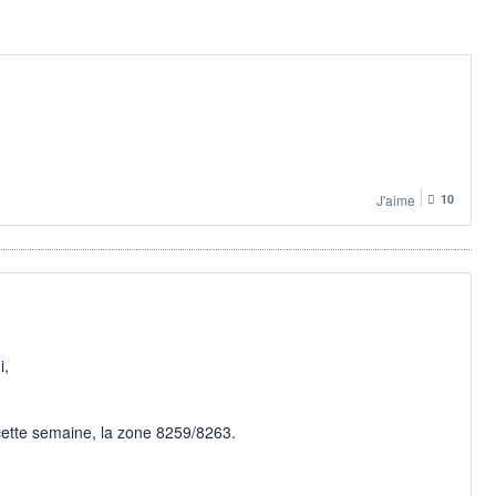
J'aime
10
i,
s cette semaine, la zone 8259/8263.