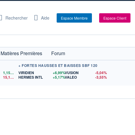
Rechercher
Aide
Espace Membre
Espace Client
Matières Premières
Forum
+ FORTES HAUSSES ET BAISSES SBF 120
1,1522
$US
VIRIDIEN
+6,99%
VUSION
-5,04%
15,15
$US
HERMES INTL
+5,17%
VALEO
-3,55%