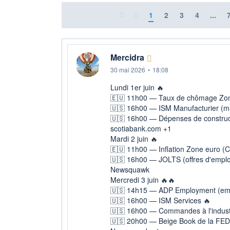
1
2
3
4
...
Mercidra
30 mai 2026
•
18:08
Lundi 1er juin 🔥
🇪🇺 11h00 — Taux de chômage Zo
🇺🇸 16h00 — ISM Manufacturier (ma
🇺🇸 16h00 — Dépenses de construc
scotiabank.com +1
Mardi 2 juin 🔥
🇪🇺 11h00 — Inflation Zone euro (C
🇺🇸 16h00 — JOLTS (offres d'emplo
Newsquawk
Mercredi 3 juin 🔥🔥
🇺🇸 14h15 — ADP Employment (empl
🇺🇸 16h00 — ISM Services 🔥
🇺🇸 16h00 — Commandes à l'indust
🇺🇸 20h00 — Beige Book de la FED