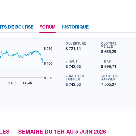
ITS DE BOURSE
FORUM
HISTORIQUE
OUVERTURE
CLÔTURE
VEILLE
8 721,14
8 750
8 669,29
+ HAUT
+ BAS
8 700
8 742,53
8 699,71
+HAUT 1ER
+BAS 1ER
8 650
JANVIER
JANVIER
11h53
14h46
8 742,53
7 505,27
BLES — SEMAINE DU 1ER AU 5 JUIN 2026