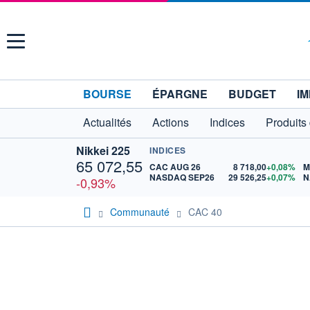
Menu
BOURSE
ÉPARGNE
BUDGET
IM
Actualités
Actions
Indices
Produits
Nikkei 225
INDICES
65 072,55
CAC AUG 26
8 718,00
+0,08%
M
NASDAQ SEP26
29 526,25
+0,07%
N
-0,93%
Communauté
CAC 40