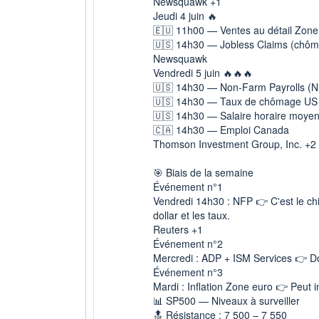
Newsquawk +1
Jeudi 4 juin 🔥
🇪🇺 11h00 — Ventes au détail Zone
🇺🇸 14h30 — Jobless Claims (chô
Newsquawk
Vendredi 5 juin 🔥🔥🔥
🇺🇸 14h30 — Non-Farm Payrolls (N
🇺🇸 14h30 — Taux de chômage US
🇺🇸 14h30 — Salaire horaire moyen
🇨🇦 14h30 — Emploi Canada
Thomson Investment Group, Inc. +2
🎯 Biais de la semaine
Événement n°1
Vendredi 14h30 : NFP 👉 C'est le chi
dollar et les taux.
Reuters +1
Événement n°2
Mercredi : ADP + ISM Services 👉 D
Événement n°3
Mardi : Inflation Zone euro 👉 Peut 
📊 SP500 — Niveaux à surveiller
🔝 Résistance : 7 500 – 7 550