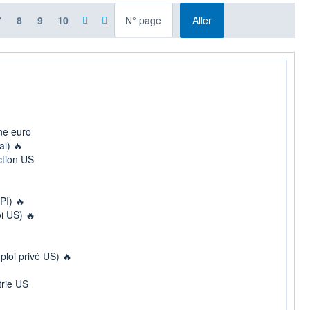
à la page
7
8
9
10
Aller
ne euro
i) 🔥
tion US
PI) 🔥
i US) 🔥
oi privé US) 🔥
rie US