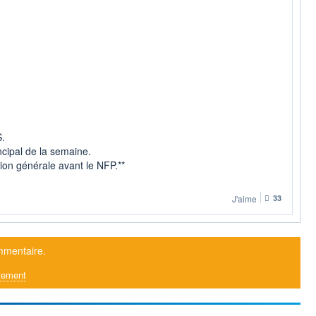
S.
cipal de la semaine.
tion générale avant le NFP.**
J'aime
33
mmentaire.
tement