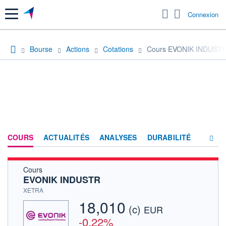
Menu
Connexion
Bourse
Actions
Cotations
Cours EVONIK INDUST
COURS
ACTUALITÉS
ANALYSES
DURABILITÉ
Cours
CONSENSUS
EVONIK INDUSTR
SOCIÉTÉ
XETRA
18,010
(c)
PRODUITS DE BOURSE
EUR
-0,22%
FORUM