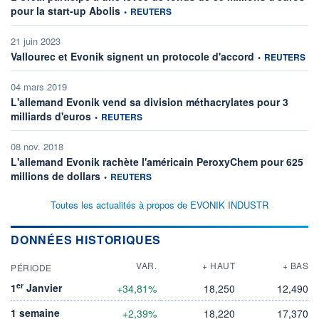
information fournie par
pour la start-up Abolis
•
REUTERS
21 juin 2023
information fourn
Vallourec et Evonik signent un protocole d'accord
•
REUTERS
04 mars 2019
L'allemand Evonik vend sa division méthacrylates pour 3
information fournie par
milliards d'euros
•
REUTERS
08 nov. 2018
L'allemand Evonik rachète l'américain PeroxyChem pour 625
information fournie par
millions de dollars
•
REUTERS
Toutes les actualités à propos de EVONIK INDUSTR
DONNÉES HISTORIQUES
VAR.
+ HAUT
+ BAS
PÉRIODE
er
1
Janvier
+34,81%
18,250
12,490
1 semaine
+2,39%
18,220
17,370