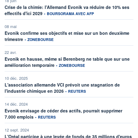
18 juin
Crise de la chimie: l'Allemand Evonik va réduire de 10% ses
information fournie par
effectifs d'ici 2029
•
BOURSORAMA AVEC AFP
08 mai
Evonik confirme ses objectifs et mise sur un bon deuxième
information fournie par
trimestre
•
ZONEBOURSE
22 avr.
Evonik en hausse, même si Berenberg ne table que sur une
information fournie par
amélioration temporaire
•
ZONEBOURSE
10 déc. 2025
L'association allemande VCI prévoit une stagnation de
information fournie par
l'industrie chimique en 2026
•
REUTERS
14 déc. 2024
Evonik envisage de céder des actifs, pourrait supprimer
information fournie par
7.000 emplois
•
REUTERS
12 sept. 2024
L'Oréal participe à une levée de fonds de 35 millions d'euros