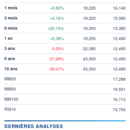
1 mois
+9,82%
18,220
16,140
3 mois
+4,16%
18,220
15,080
6 mois
+20,15%
18,250
13,380
1 an
+5,38%
18,250
12,490
3 ans
-0,55%
22,390
12,490
5 ans
-37,68%
43,300
12,490
10 ans
-38,07%
43,300
12,490
MM20
17,288
MM50
16,501
MM100
16,713
RSI14
74,750
DERNIÈRES ANALYSES