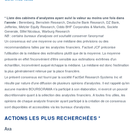
* Liste des cabinets d'analystes ayant suivi la valeur au moins une fois dans
Berenberg, Bernstein Research, Deutsche Bank Research, DZ Bank,
l'année :
Jefferies, Metzler Equity Research, Oddo BHF Corporates & Markets, Societe
Generale, Stifel Nicolaus, Warburg Research
NB : certains bureaux d'analyses ont souhaité conserver l'anonymat
Un consensus est une moyenne ou une médiane des prévisions ou des
recommandations faites par les analystes financiers. Factset JCF préconise
l'utilisation de la médiane des estimations plutôt que de la moyenne. La moyenne
présente en effet l'inconvénient d'être sensible aux estimations extrêmes d'un
échantillon, inconvénient auquel échappe la médiane. La médiane est donc l'estimation
la plus généralement retenue par la place financière.
Le présent consensus est fourni par la société FactSet Research Systems Inc et
résulte par nature d'une diffusion de plusieurs opinions d'analystes. Il est rappelé qu'en
aucune manière BOURSORAMA n'a participé à son élaboration, ni exercé un pouvoir
discrétionnaire quant à la sélection des analystes financiers. A toutes fins utiles, les
opinions de chaque analyste financier ayant participé à la création de ce consensus
sont disponibles et accessibles via les bureaux d'analystes.
ACTIONS LES PLUS RECHERCHÉES *
Axa