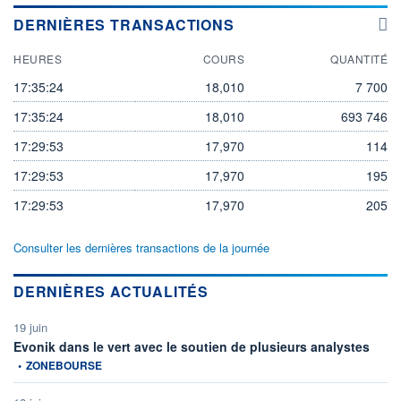
DERNIÈRES TRANSACTIONS
HEURES
COURS
QUANTITÉ
17:35:24
18,010
7 700
17:35:24
18,010
693 746
17:29:53
17,970
114
17:29:53
17,970
195
17:29:53
17,970
205
Consulter les dernières transactions de la journée
DERNIÈRES ACTUALITÉS
19 juin
inform
Evonik dans le vert avec le soutien de plusieurs analystes
•
ZONEBOURSE