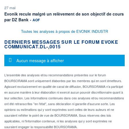
27 mai
Evonik recule malgré un relèvement de son objectif de cours
information fournie par
par DZ Bank
•
AOF
Toutes les analyses à propos de EVONIK INDUSTR
DERNIERS MESSAGES SUR LE FORUM EVOKE
COMMUNICAT.DL-,0015
Message d'information
Aucun message à afficher
L'ensemble des analyses et/ou recommandations présentes sur le forum
BOURSORAMA sont uniquement élaborées par les membres qui en sont émetteurs.
Agissant exclusivement en qualité de canal de diffusion, BOURSORAMA n'a participé
en aucune manière à leur élaboration ni exercé aucun pouvoir discrétionnaire quant à
leur sélection. Les informations contenues dans ces analyses et/ou recommandations
ont été retranscrites "en l'état", sans déclaration ni garantie d'aucune sorte. Les
opinions ou estimations qui y sont exprimées sont celles de leurs auteurs et ne
sauraient refléter le point de vue de BOURSORAMA. Sous réserves des lois
applicables, ni l'information contenue, ni les analyses qui y sont exprimées ne
sauraient engager la responsabilité BOURSORAMA.