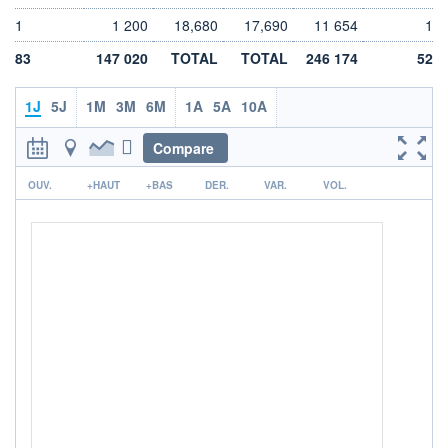
LIMITE À LA
LIMITE À LA
1
1 200
18,680
17,690
11 654
1
BAISSE
HAUSSE
0,000
0,000
83
147 020
TOTAL
TOTAL
246 174
52
RENDEMENT
PER ESTIMÉ
ESTIMÉ 2026
2026
4,45%
11,32
1J
5J
1M
3M
6M
1A
5A
10A
DERNIER
DATE
Compare
DIVIDENDE
DERNIER
DIVIDENDE
0,00 EUR
-
r
OUV.
+HAUT
+BAS
DER.
VAR.
VOL.
PROCHAIN
DIVIDENDE
-
ÉLIGIBILITÉ
RISQUE ESG
BOURSOVIE LUX
25,7/100 (moyen)
CTO BUSINESS
+ PORTEFEUILLE
+ LISTE