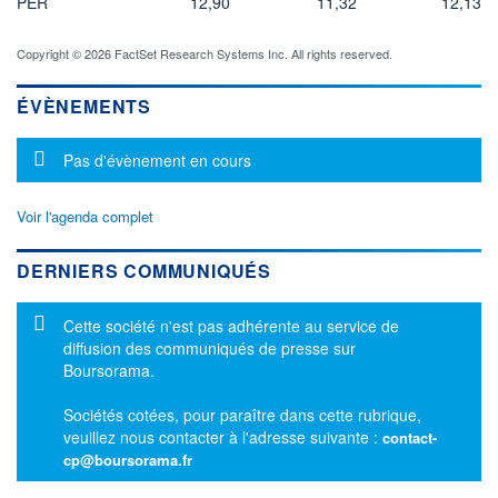
PER
12,90
11,32
12,13
Copyright © 2026 FactSet Research Systems Inc. All rights reserved.
ÉVÈNEMENTS
Message d'information
Pas d'évènement en cours
Voir l'agenda complet
DERNIERS COMMUNIQUÉS
Message d'information
Cette société n'est pas adhérente au service de
diffusion des communiqués de presse sur
Boursorama.
Sociétés cotées, pour paraître dans cette rubrique,
veuillez nous contacter à l'adresse suivante :
contact-
cp@boursorama.fr