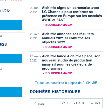
Alchimie signe un partenariat avec
09 mai
1/26*
LG Channels pour renforcer sa
2022
présence en Europe sur les marchés
AVOD et FAST
information fournie par
•
BOURSORAMA CP
Alchimie annonce ses résultats
26 avr.
d.
annuels 2021 et confirme ses
2022
objectifs 2022
/26
information fournie par
•
BOURSORAMA CP
Alchimie lance Alchimie Space, son
23 mars
nouveau studio de production
2022
immersif pour les créateurs de
programmes
d.
information fournie par
•
BOURSORAMA CP
Toutes les actualités à propos de ALCHIMIE
DONNÉES HISTORIQUES
VAR.
+ HAUT
+ BAS
PÉRIODE