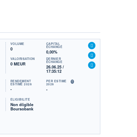
VOLUME
CAPITAL
ÉCHANGÉ
0
0,00%
VALORISATION
DERNIER
ÉCHANGE
0 MEUR
26.06.25 /
17:35:12
RENDEMENT
PER ESTIMÉ
ESTIMÉ 2026
2026
-
-
ÉLIGIBILITÉ
Non éligible
Boursobank