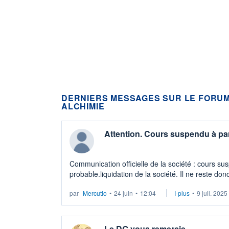
DERNIERS MESSAGES SUR LE FORU
ALCHIMIE
Attention. Cours suspendu à part
Communication officielle de la société : cours sus
probable.liquidation de la société. Il ne reste don
par
Mercutio
•
24 juin
•
12:04
I-plus
•
9 juil. 2025
Le DG vous remercie