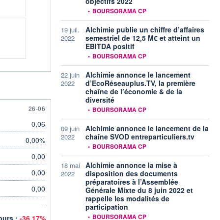
objectifs 2022
information fournie par
•
BOURSORAMA CP
Alchimie publie un chiffre d’affaires
19 juil.
semestriel de 12,5 M€ et atteint un
2022
EBITDA positif
information fournie par
•
BOURSORAMA CP
Alchimie annonce le lancement
22 juin
d’EcoRéseauplus.TV, la première
2022
chaîne de l’économie & de la
diversité
information fournie par
26 JUNE
26-06
•
BOURSORAMA CP
0,06
Alchimie annonce le lancement de la
09 juin
chaîne SVOD entreparticuliers.tv
2022
0,00%
information fournie par
•
BOURSORAMA CP
0,00
Alchimie annonce la mise à
18 mai
0,00
disposition des documents
2022
préparatoires à l’Assemblée
0,00
Générale Mixte du 8 juin 2022 et
rappelle les modalités de
-
participation
information fournie par
•
BOURSORAMA CP
jours :
-36,17%