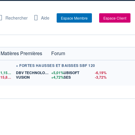
Rechercher
Aide
Espace Membre
Espace Client
Matières Premières
Forum
+ FORTES HAUSSES ET BAISSES SBF 120
1,1558
$US
DBV TECHNOLOGIES
+5,01%
UBISOFT
-6,19%
15,81
$US
VUSION
+4,72%
SES
-3,72%