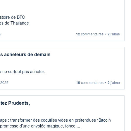
istoire de BTC
ges de Thailande
5
12
commentaires
•
2
j'aime
les acheteurs de demain
de ne surtout pas acheter.
. 2025
10
commentaires
•
2
j'aime
tez Prudents,
ps : transformer des coquilles vides en prétendues "Bitcoin
a promesse d’une envolée magique, fonce ...