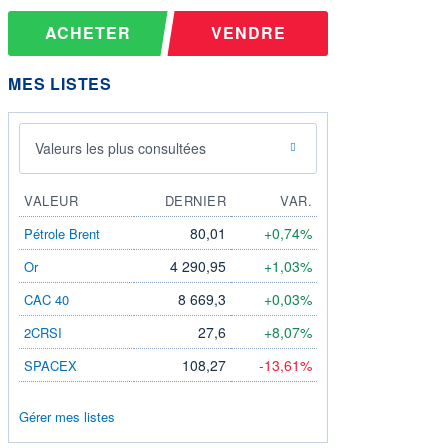
ACHETER
VENDRE
MES LISTES
Valeurs les plus consultées
VALEUR
DERNIER
VAR.
80,01
+0,74%
Pétrole Brent
4 290,95
+1,03%
Or
8 669,3
+0,03%
CAC 40
27,6
+8,07%
2CRSI
108,27
-13,61%
SPACEX
Gérer mes listes