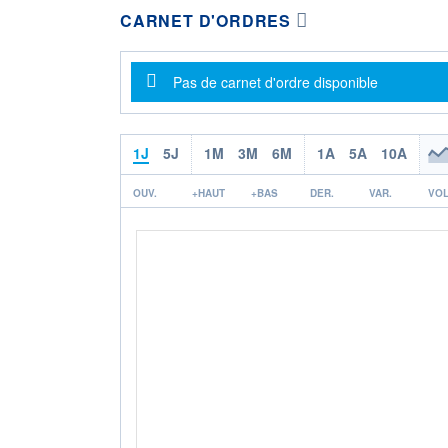
CARNET D'ORDRES
Message d'information
Pas de carnet d'ordre disponible
1J
5J
1M
3M
6M
1A
5A
10A
OUV.
+HAUT
+BAS
DER.
VAR.
VOL