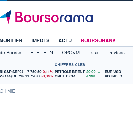
MOBILIER
IMPÔTS
ACTU
BOURSOBANK
 de Bourse
ETF - ETN
OPCVM
Taux
Devises
CHIFFRES-CLÉS
NI S&P SEP26
7 750,50
-0,11%
PÉTROLE BRENT
80,00
$US
EUR/USD
ASDAQ DEC26
29 790,00
-0,34%
ONCE D'OR
4 290,95
$US
VIX INDEX
LCHIMIE