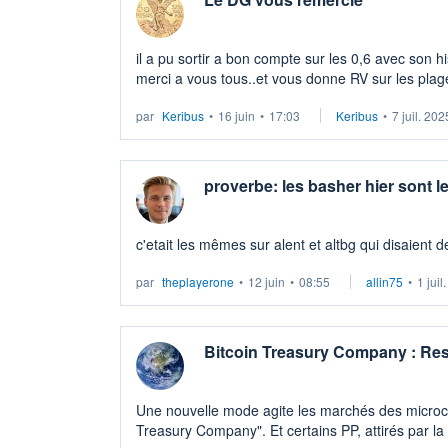
il a pu sortir a bon compte sur les 0,6 avec son h
merci a vous tous..et vous donne RV sur les pla
par
Keribus
•
16 juin
•
17:03
Keribus
•
7 juil. 202
proverbe: les basher hier sont 
c'etait les mêmes sur alent et altbg qui disaient 
par
theplayerone
•
12 juin
•
08:55
allin75
•
1 juil
Bitcoin Treasury Company : Res
Une nouvelle mode agite les marchés des microca
Treasury Company". Et certains PP, attirés par l