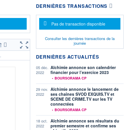
DERNIÈRES TRANSACTIONS
Message d'information
Pas de transaction disponible
Consulter les dernières transactions de la
journée
DERNIÈRES ACTUALITÉS
.
Alchimie annonce son calendrier
05 déc.
financier pour l’exercice 2023
2022
information fournie par
•
BOURSORAMA CP
Alchimie annonce le lancement de
29 nov.
ses chaînes SVOD EXQUIS.TV et
2022
SCENE DE CRIME.TV sur les TV
connectées
information fournie par
•
BOURSORAMA CP
Alchimie annonce ses résultats du
18 oct.
premier semestre et confirme ses
2022