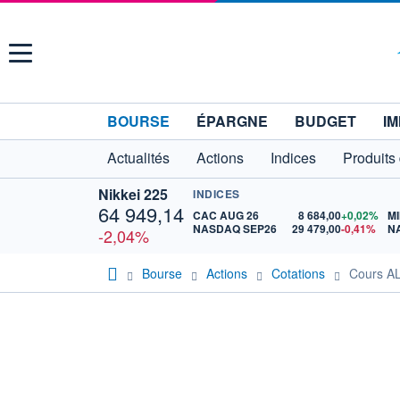
Menu
BOURSE
ÉPARGNE
BUDGET
IM
Actualités
Actions
Indices
Produits
Nikkei 225
INDICES
64 949,14
CAC AUG 26
8 684,00
+0,02%
MI
NASDAQ SEP26
29 479,00
-0,41%
N
-2,04%
Bourse
Actions
Cotations
Cours A