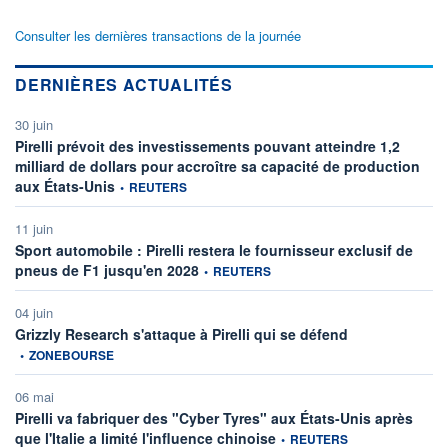
Consulter les dernières transactions de la journée
DERNIÈRES ACTUALITÉS
30 juin
Pirelli prévoit des investissements pouvant atteindre 1,2
milliard de dollars pour accroître sa capacité de production
information fournie par
aux États-Unis
•
REUTERS
11 juin
Sport automobile : Pirelli restera le fournisseur exclusif de
information fournie par
pneus de F1 jusqu'en 2028
•
REUTERS
04 juin
information fourni
Grizzly Research s'attaque à Pirelli qui se défend
•
ZONEBOURSE
06 mai
Pirelli va fabriquer des "Cyber Tyres" aux États-Unis après
information fournie par
que l'Italie a limité l'influence chinoise
•
REUTERS