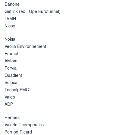
Danone
Getlink (ex - Gpe Eurotunnel)
LVMH
Nicox
Nokia
Veolia Environnement
Eramet
Alstom
Forvia
Quadient
Solocal
TechnipFMC
Valeo
ADP
Hermes
Valerio Therapeutics
Pernod Ricard