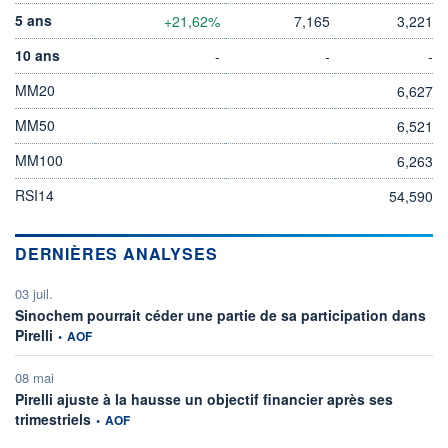
5 ans
+21,62%
7,165
3,221
10 ans
-
-
-
MM20
6,627
MM50
6,521
MM100
6,263
RSI14
54,590
DERNIÈRES ANALYSES
03 juil.
Sinochem pourrait céder une partie de sa participation dans
information fournie par
Pirelli
•
AOF
08 mai
Pirelli ajuste à la hausse un objectif financier après ses
information fournie par
trimestriels
•
AOF