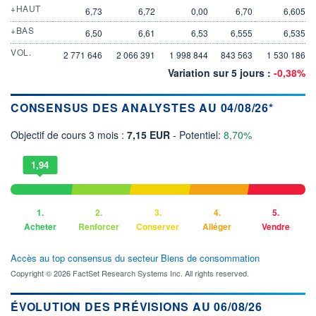
+HAUT
6,73
6,72
0,00
6,70
6,605
+BAS
6,50
6,61
6,53
6,555
6,535
VOL.
2 771 646
2 066 391
1 998 844
843 563
1 530 186
Variation sur 5 jours :
-0,38%
CONSENSUS DES ANALYSTES AU 04/08/26*
Objectif de cours 3 mois :
7,15 EUR
- Potentiel:
8,70%
1,94
1.
2.
3.
4.
5.
Acheter
Renforcer
Conserver
Alléger
Vendre
Accès au top consensus du secteur Biens de consommation
Copyright © 2026 FactSet Research Systems Inc. All rights reserved.
ÉVOLUTION DES PRÉVISIONS AU 06/08/26