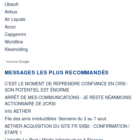
Ubisoft
Airbus
Air Liquide
Accor
Capgemini
Worldline
Kleaholding
* source Google
MESSAGES LES PLUS RECOMMANDÉS
C'EST LE MOMENT DE REPRENDRE CONFIANCE EN CRSI :
SON POTENTIEL EST ÉNORME
ARRÊT DE MES COMMUNICATIONS - JE RESTE NÉANMOINS
ACTIONNAIRE DE 2CRSI
Info AETHER
File des amix irréductibles :Semaine du 3 au 7 aout.
AETHER ACQUISITION DU SITE FR SXB2 : CONFIRMATION /
ETAPE 1
LinkedIn Le Pont | Média Infrastructure & Finance