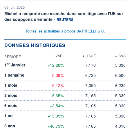
09 juil. 2025
Michelin remporte une manche dans son litige avec l'UE sur
information fournie par
des soupçons d'entente
•
REUTERS
Toutes les actualités à propos de PIRELLI & C.
DONNÉES HISTORIQUES
VAR.
+ HAUT
+ BAS
PÉRIODE
er
1
Janvier
+12,28%
7,170
5,330
1 semaine
-0,38%
6,725
6,500
1 mois
-5,12%
7,055
6,235
3 mois
+6,65%
7,165
5,330
6 mois
+3,54%
7,165
5,330
1 an
+13,95%
7,165
5,330
3 ans
+40,73%
7,165
4,010