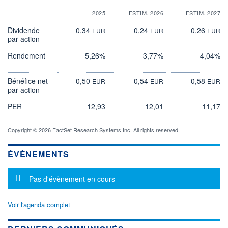
2025
ESTIM. 2026
ESTIM. 2027
Dividende
0,34
0,24
0,26
EUR
EUR
EUR
par action
Rendement
5,26%
3,77%
4,04%
Bénéfice net
0,50
0,54
0,58
EUR
EUR
EUR
par action
PER
12,93
12,01
11,17
Copyright © 2026 FactSet Research Systems Inc. All rights reserved.
ÉVÈNEMENTS
Message d'information
Pas d'évènement en cours
Voir l'agenda complet