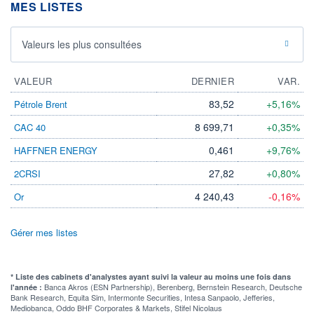
MES LISTES
Valeurs les plus consultées
VALEUR
DERNIER
VAR.
83,52
+5,16%
Pétrole Brent
8 699,71
+0,35%
CAC 40
0,461
+9,76%
HAFFNER ENERGY
27,82
+0,80%
2CRSI
4 240,43
-0,16%
Or
Gérer mes listes
* Liste des cabinets d'analystes ayant suivi la valeur au moins une fois dans
Banca Akros (ESN Partnership), Berenberg, Bernstein Research, Deutsche
l'année :
Bank Research, Equita Sim, Intermonte Securities, Intesa Sanpaolo, Jefferies,
Mediobanca, Oddo BHF Corporates & Markets, Stifel Nicolaus