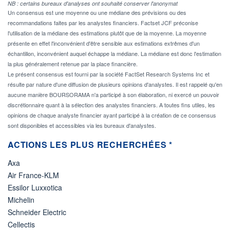
NB : certains bureaux d'analyses ont souhaité conserver l'anonymat
Un consensus est une moyenne ou une médiane des prévisions ou des
recommandations faites par les analystes financiers. Factset JCF préconise
l'utilisation de la médiane des estimations plutôt que de la moyenne. La moyenne
présente en effet l'inconvénient d'être sensible aux estimations extrêmes d'un
échantillon, inconvénient auquel échappe la médiane. La médiane est donc l'estimation
la plus généralement retenue par la place financière.
Le présent consensus est fourni par la société FactSet Research Systems Inc et
résulte par nature d'une diffusion de plusieurs opinions d'analystes. Il est rappelé qu'en
aucune manière BOURSORAMA n'a participé à son élaboration, ni exercé un pouvoir
discrétionnaire quant à la sélection des analystes financiers. A toutes fins utiles, les
opinions de chaque analyste financier ayant participé à la création de ce consensus
sont disponibles et accessibles via les bureaux d'analystes.
ACTIONS LES PLUS RECHERCHÉES *
Axa
Air France-KLM
Essilor Luxxotica
Michelin
Schneider Electric
Cellectis