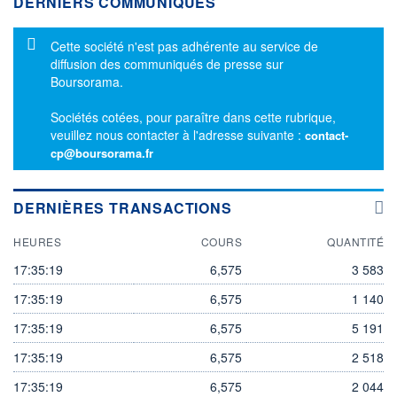
DERNIERS COMMUNIQUÉS
Message d'information
Cette société n'est pas adhérente au service de
diffusion des communiqués de presse sur
Boursorama.
Sociétés cotées, pour paraître dans cette rubrique,
veuillez nous contacter à l'adresse suivante :
contact-
cp@boursorama.fr
DERNIÈRES TRANSACTIONS
HEURES
COURS
QUANTITÉ
17:35:19
6,575
3 583
17:35:19
6,575
1 140
17:35:19
6,575
5 191
17:35:19
6,575
2 518
17:35:19
6,575
2 044