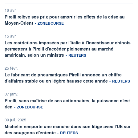
16 avr.
Pirelli relève ses prix pour amortir les effets de la crise au
information fournie par
Moyen-Orient
•
ZONEBOURSE
15 avr.
Les restrictions imposées par l'Italie à l'investisseur chinois
permettent à Pirelli d'accéder pleinement au marché
information fournie par
américain, selon un ministre
•
REUTERS
25 févr.
Le fabricant de pneumatiques Pirelli annonce un chiffre
information fourni
d'affaires stable ou en légère hausse cette année
•
REUTERS
07 janv.
Pirelli, sans maîtrise de ses actionnaires, la puissance n'est
information fournie par
rien
•
ZONEBOURSE
09 juil. 2025
Michelin remporte une manche dans son litige avec l'UE sur
information fournie par
des soupçons d'entente
•
REUTERS