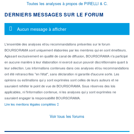
Toutes les analyses à propos de PIRELLI & C.
DERNIERS MESSAGES SUR LE FORUM
Message d'information
Aucun message à afficher
L'ensemble des analyses et/ou recommandations présentes sur le forum
BOURSORAMA sont uniquement élaborées par les membres qui en sont émetteurs.
Agissant exclusivement en qualité de canal de diffusion, BOURSORAMA n'a participé
en aucune manière à leur élaboration ni exercé aucun pouvoir discrétionnaire quant à
leur sélection. Les informations contenues dans ces analyses et/ou recommandations
ont été retranscrites "en l'état", sans déclaration ni garantie d'aucune sorte. Les
opinions ou estimations qui y sont exprimées sont celles de leurs auteurs et ne
sauraient refléter le point de vue de BOURSORAMA. Sous réserves des lois
applicables, ni l'information contenue, ni les analyses qui y sont exprimées ne
sauraient engager la responsabilité BOURSORAMA.
Lire les mentions légales complètes
Voir tous les forums