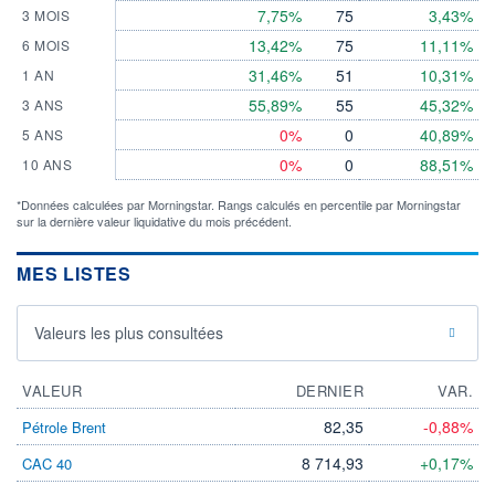
7,75%
75
3,43%
3 MOIS
13,42%
75
11,11%
6 MOIS
31,46%
51
10,31%
1 AN
55,89%
55
45,32%
3 ANS
0%
0
40,89%
5 ANS
0%
0
88,51%
10 ANS
*Données calculées par Morningstar. Rangs calculés en percentile par Morningstar
sur la dernière valeur liquidative du mois précédent.
MES LISTES
Valeurs les plus consultées
VALEUR
DERNIER
VAR.
82,35
-0,88%
Pétrole Brent
8 714,93
+0,17%
CAC 40