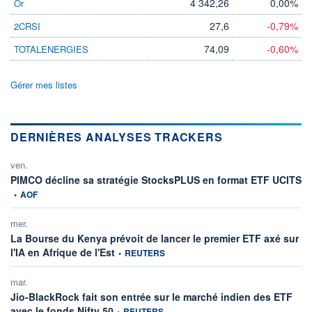
4 342,26
0,00%
Or
27,6
-0,79%
2CRSI
74,09
-0,60%
TOTALENERGIES
Gérer mes listes
DERNIÈRES ANALYSES TRACKERS
ven.
in
PIMCO décline sa stratégie StocksPLUS en format ETF UCITS
•
AOF
mer.
La Bourse du Kenya prévoit de lancer le premier ETF axé sur
information fournie par
l'IA en Afrique de l'Est
•
REUTERS
mar.
Jio-BlackRock fait son entrée sur le marché indien des ETF
information fournie par
avec le fonds Nifty 50
•
REUTERS