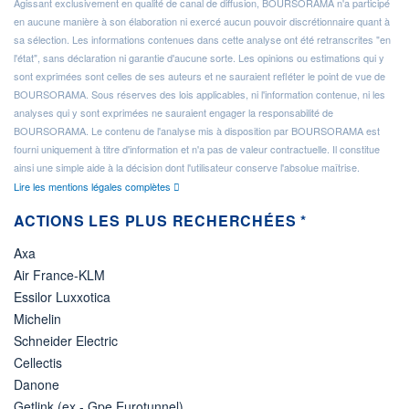
Agissant exclusivement en qualité de canal de diffusion, BOURSORAMA n'a participé
en aucune manière à son élaboration ni exercé aucun pouvoir discrétionnaire quant à
sa sélection. Les informations contenues dans cette analyse ont été retranscrites "en
l'état", sans déclaration ni garantie d'aucune sorte. Les opinions ou estimations qui y
sont exprimées sont celles de ses auteurs et ne sauraient refléter le point de vue de
BOURSORAMA. Sous réserves des lois applicables, ni l'information contenue, ni les
analyses qui y sont exprimées ne sauraient engager la responsabilité de
BOURSORAMA. Le contenu de l'analyse mis à disposition par BOURSORAMA est
fourni uniquement à titre d'information et n'a pas de valeur contractuelle. Il constitue
ainsi une simple aide à la décision dont l'utilisateur conserve l'absolue maîtrise.
Lire les mentions légales complètes
ACTIONS LES PLUS RECHERCHÉES *
Axa
Air France-KLM
Essilor Luxxotica
Michelin
Schneider Electric
Cellectis
Danone
Getlink (ex - Gpe Eurotunnel)