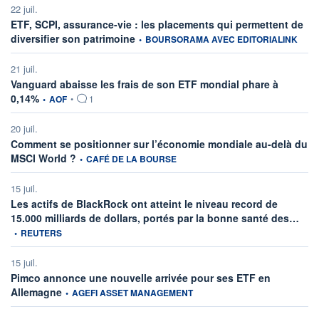
22 juil.
ETF, SCPI, assurance-vie : les placements qui permettent de
information fournie par
diversifier son patrimoine
•
BOURSORAMA AVEC EDITORIALINK
21 juil.
Vanguard abaisse les frais de son ETF mondial phare à
information fournie par
0,14%
•
AOF
•
1
20 juil.
Comment se positionner sur l’économie mondiale au-delà du
information fournie par
MSCI World ?
•
CAFÉ DE LA BOURSE
15 juil.
Les actifs de BlackRock ont atteint le niveau record de
infor
15.000 milliards de dollars, portés par la bonne santé des…
•
REUTERS
15 juil.
Pimco annonce une nouvelle arrivée pour ses ETF en
information fournie par
Allemagne
•
AGEFI ASSET MANAGEMENT