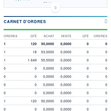
55.61
OUVERTURE THÉORIQUE
IE0006RFB3X2 - HSBC Investment Funds
(Luxembourg) S.A.
CARNET D'ORDRES
EURONEXT PARIS DONNÉES TEMPS RÉEL
Politique d'exécution
ORDRES
QTÉ
ACHAT
VENTE
QTÉ
ORDRES
56
1
120
50,0000
0,0000
0
0
55
1
18
53,0000
0,0000
0
0
54
1
1 649
55,5500
0,0000
0
0
53
05/08
06/08
0
0
0,0000
0,0000
0
0
INDICE DE RÉFÉRENCE
CATÉGORIE MORNINGSTAR
0
0
0,0000
0,0000
0
0
Actions Japon Grandes
Cap.
0
0
0,0000
0,0000
0
0
OUVERTURE
CLÔTURE VEILLE
0
0
0,0000
0,0000
0
0
55,6100
55,4200
1
120
50,0000
0,0000
0
0
+ HAUT
+ BAS
55,6100
55,6100
0
0
0,0000
0,0000
0
0