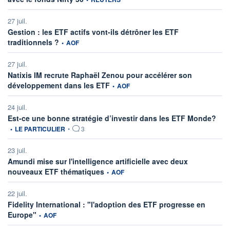
27 juil.
Gestion : les ETF actifs vont-ils détrôner les ETF
information fournie par
traditionnels ?
•
AOF
27 juil.
Natixis IM recrute Raphaël Zenou pour accélérer son
information fournie par
développement dans les ETF
•
AOF
24 juil.
infor
Est-ce une bonne stratégie d’investir dans les ETF Monde?
•
LE PARTICULIER
•
3
23 juil.
Amundi mise sur l'intelligence artificielle avec deux
information fournie par
nouveaux ETF thématiques
•
AOF
22 juil.
Fidelity International : "l'adoption des ETF progresse en
information fournie par
Europe"
•
AOF