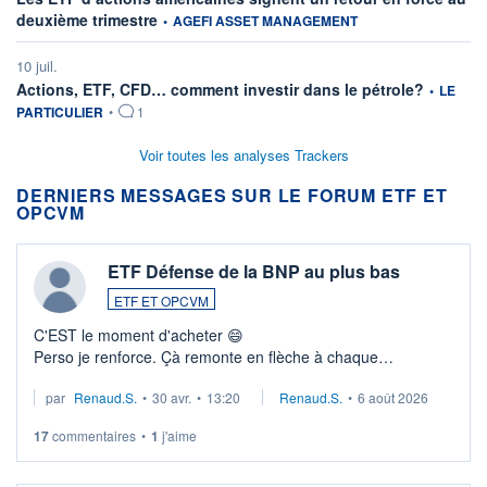
information fournie par
deuxième trimestre
•
AGEFI ASSET MANAGEMENT
10 juil.
information
Actions, ETF, CFD… comment investir dans le pétrole?
•
LE
PARTICULIER
•
1
Voir toutes les analyses Trackers
DERNIERS MESSAGES SUR LE FORUM ETF ET
OPCVM
ETF Défense de la BNP au plus bas
ETF ET OPCVM
C'EST le moment d'acheter 😄​
Perso je renforce. Çà remonte en flèche à chaque
suspission d'accord dans.la guerre du moyen-orient.
par
Renaud.S.
•
30 avr.
•
13:20
Renaud.S.
•
6 août 2026
Investissement long terme tip top pour sa retraite.
LU3 ...
17
commentaires
•
1
j'aime