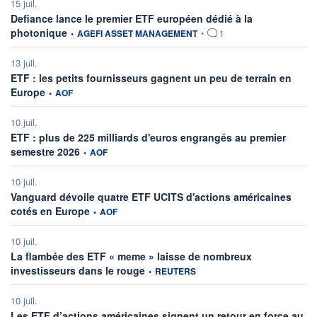
15 juil.
Defiance lance le premier ETF européen dédié à la
information fournie par
photonique
•
AGEFI ASSET MANAGEMENT
•
1
13 juil.
ETF : les petits fournisseurs gagnent un peu de terrain en
information fournie par
Europe
•
AOF
10 juil.
ETF : plus de 225 milliards d'euros engrangés au premier
information fournie par
semestre 2026
•
AOF
10 juil.
Vanguard dévoile quatre ETF UCITS d'actions américaines
information fournie par
cotés en Europe
•
AOF
10 juil.
La flambée des ETF « meme » laisse de nombreux
information fournie par
investisseurs dans le rouge
•
REUTERS
10 juil.
Les ETF d’actions américaines signent un retour en force au