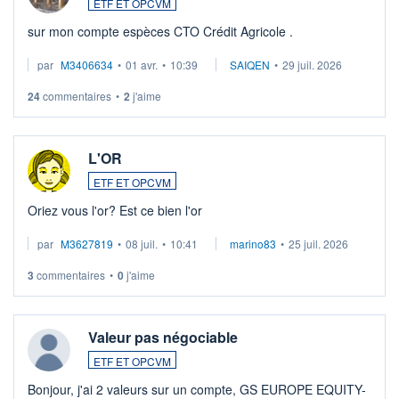
ETF ET OPCVM
sur mon compte espèces CTO Crédit Agricole .
par
M3406634
•
01 avr.
•
10:39
SAIQEN
•
29 juil. 2026
24
commentaires
•
2
j'aime
L'OR
ETF ET OPCVM
Oriez vous l'or? Est ce bien l'or
par
M3627819
•
08 juil.
•
10:41
marino83
•
25 juil. 2026
3
commentaires
•
0
j'aime
Valeur pas négociable
ETF ET OPCVM
Bonjour, j'ai 2 valeurs sur un compte, GS EUROPE EQUITY-