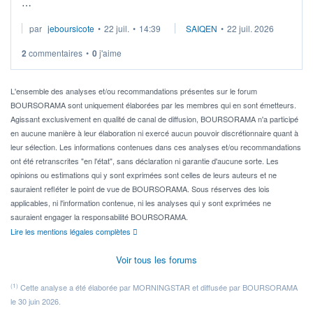
Je cherche à investir sur le secteur du calcul quantique, mais
par
jeboursicote
•
22 juil.
•
14:39
SAIQEN
•
22 juil. 2026
via un ETF plutôt que des actions individuelles.
2
commentaires
•
0
j'aime
Idéalement, je voudrais qu'il soit éligible au PEA.
Pour l' ...
L'ensemble des analyses et/ou recommandations présentes sur le forum
BOURSORAMA sont uniquement élaborées par les membres qui en sont émetteurs.
Agissant exclusivement en qualité de canal de diffusion, BOURSORAMA n'a participé
en aucune manière à leur élaboration ni exercé aucun pouvoir discrétionnaire quant à
leur sélection. Les informations contenues dans ces analyses et/ou recommandations
ont été retranscrites "en l'état", sans déclaration ni garantie d'aucune sorte. Les
opinions ou estimations qui y sont exprimées sont celles de leurs auteurs et ne
sauraient refléter le point de vue de BOURSORAMA. Sous réserves des lois
applicables, ni l'information contenue, ni les analyses qui y sont exprimées ne
sauraient engager la responsabilité BOURSORAMA.
Lire les mentions légales complètes
Voir tous les forums
(1)
Cette analyse a été élaborée par MORNINGSTAR et diffusée par BOURSORAMA
le 30 juin 2026.