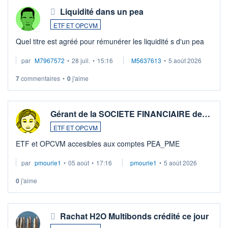
Liquidité dans un pea
ETF ET OPCVM
Quel titre est agréé pour rémunérer les liquidité s d'un pea
par
M7967572
•
28 juil.
•
15:16
M5637613
•
5 août 2026
7
commentaires
•
0
j'aime
Gérant de la SOCIETE FINANCIAIRE de…
ETF ET OPCVM
ETF et OPCVM accesibles aux comptes PEA_PME
par
pmourie1
•
05 août
•
17:16
pmourie1
•
5 août 2026
0
j'aime
Rachat H2O Multibonds crédité ce jour