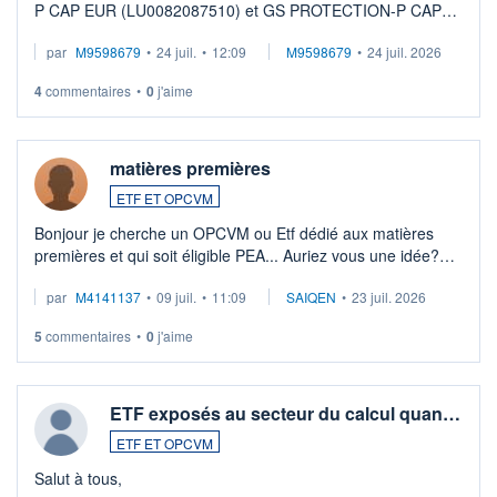
P CAP EUR (LU0082087510) et GS PROTECTION-P CAP
EUR (LU0546913194), que je souhaite vendre. Lorsque je
par
M9598679
•
24 juil.
•
12:09
M9598679
•
24 juil. 2026
veux procéder à la vente, on me signale ...
4
commentaires
•
0
j'aime
matières premières
ETF ET OPCVM
Bonjour je cherche un OPCVM ou Etf dédié aux matières
premières et qui soit éligible PEA... Auriez vous une idée?
Merci de vos conseils
par
M4141137
•
09 juil.
•
11:09
SAIQEN
•
23 juil. 2026
5
commentaires
•
0
j'aime
ETF exposés au secteur du calcul quan…
ETF ET OPCVM
Salut à tous,