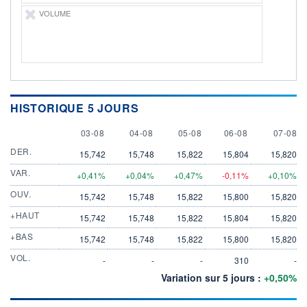
VOLUME
HISTORIQUE 5 JOURS
3 AUGUST
4 AUGUST
5 AUGUST
6 AUGUST
7 AUGU
03-08
04-08
05-08
06-08
07-08
DER.
15,742
15,748
15,822
15,804
15,820
VAR.
+0,41%
+0,04%
+0,47%
-0,11%
+0,10%
OUV.
15,742
15,748
15,822
15,800
15,820
+HAUT
15,742
15,748
15,822
15,804
15,820
+BAS
15,742
15,748
15,822
15,800
15,820
VOL.
-
-
-
310
-
Variation sur 5 jours :
+0,50%