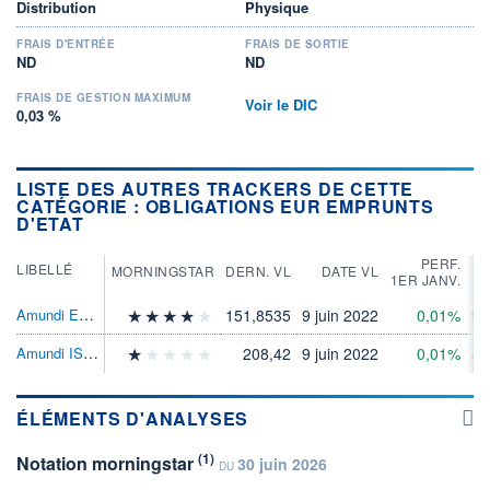
Distribution
Physique
FRAIS D'ENTRÉE
FRAIS DE SORTIE
ND
ND
FRAIS DE GESTION MAXIMUM
Voir le DIC
0,03 %
LISTE DES AUTRES TRACKERS DE CETTE
CATÉGORIE : OBLIGATIONS EUR EMPRUNTS
D'ETAT
PERF.
P
LIBELLÉ
MORNINGSTAR
DERN. VL
DATE VL
1ER JANV.
3
Amundi Euro Govt Bd 5-7Y ETF Acc
151,8535
9 juin 2022
0,01%
9,
Amundi IS Euro GvtBdHghstRtd InvmGrETFC
208,42
9 juin 2022
0,01%
4,
ÉLÉMENTS D'ANALYSES
(1)
Notation morningstar
30 juin 2026
DU