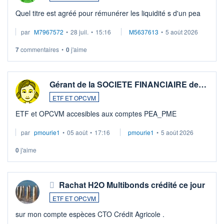
Quel titre est agréé pour rémunérer les liquidité s d'un pea
par
M7967572
•
28 juil.
•
15:16
M5637613
•
5 août 2026
7
commentaires
•
0
j'aime
Gérant de la SOCIETE FINANCIAIRE de…
ETF ET OPCVM
ETF et OPCVM accesibles aux comptes PEA_PME
par
pmourie1
•
05 août
•
17:16
pmourie1
•
5 août 2026
0
j'aime
Rachat H2O Multibonds crédité ce jour
ETF ET OPCVM
sur mon compte espèces CTO Crédit Agricole .