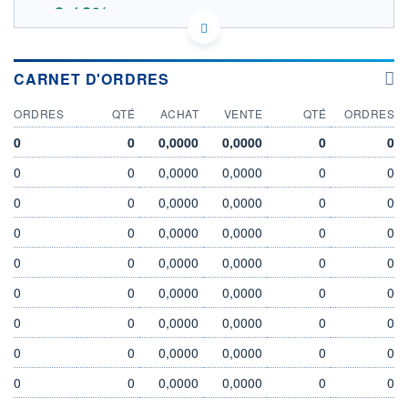
+0,10%
16,9423 EUR
VALEUR INDICATIVE
15.516
OUVERTURE THÉORIQUE
LU1931975152 - Amundi Luxembourg S.A.
CARNET D'ORDRES
EURONEXT AMSTERDAM DONNÉES TEMPS DIFFÉRÉ
SOUS-JACENT SOLACTIVE GOV BOND
ORDRES
QTÉ
ACHAT
VENTE
QTÉ
ORDRES
Politique d'exécution
0
0
0,0000
0,0000
0
0
15,85
0
0
0,0000
0,0000
0
0
15,80
0
0
0,0000
0,0000
0
0
15,75
0
0
0,0000
0,0000
0
0
15,70
0
0
0,0000
0,0000
0
0
05/08
06/08
0
0
0,0000
0,0000
0
0
INDICE DE RÉFÉRENCE
CATÉGORIE MORNINGSTAR
0
0
0,0000
0,0000
0
0
SOLACTIVE GOV BOND
Obligations EUR Emprunts
d'Etat
0
0
0,0000
0,0000
0
0
OUVERTURE
CLÔTURE VEILLE
0
0
0,0000
0,0000
0
0
15,8200
15,8040
+ HAUT
+ BAS