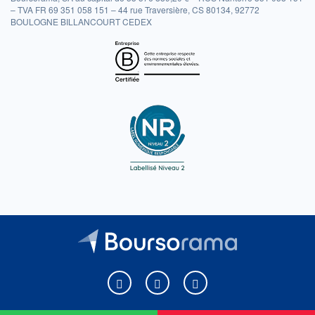
– TVA FR 69 351 058 151 – 44 rue Traversière, CS 80134, 92772
BOULOGNE BILLANCOURT CEDEX
Boursorama sur Facebook
Boursorama sur X
Boursorama sur Youtu