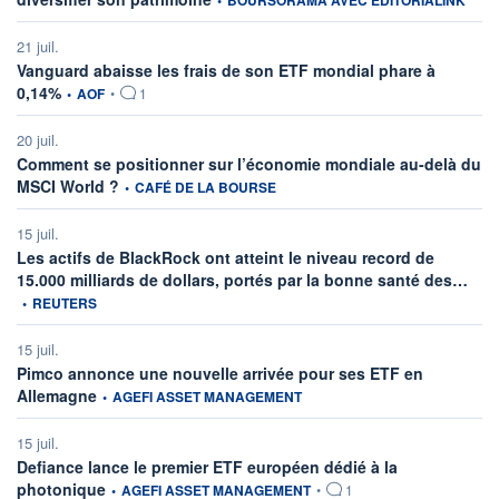
•
BOURSORAMA AVEC EDITORIALINK
21 juil.
Vanguard abaisse les frais de son ETF mondial phare à
information fournie par
0,14%
•
AOF
•
1
20 juil.
Comment se positionner sur l’économie mondiale au-delà du
information fournie par
MSCI World ?
•
CAFÉ DE LA BOURSE
15 juil.
Les actifs de BlackRock ont atteint le niveau record de
infor
15.000 milliards de dollars, portés par la bonne santé des…
•
REUTERS
15 juil.
Pimco annonce une nouvelle arrivée pour ses ETF en
information fournie par
Allemagne
•
AGEFI ASSET MANAGEMENT
15 juil.
Defiance lance le premier ETF européen dédié à la
information fournie par
photonique
•
AGEFI ASSET MANAGEMENT
•
1