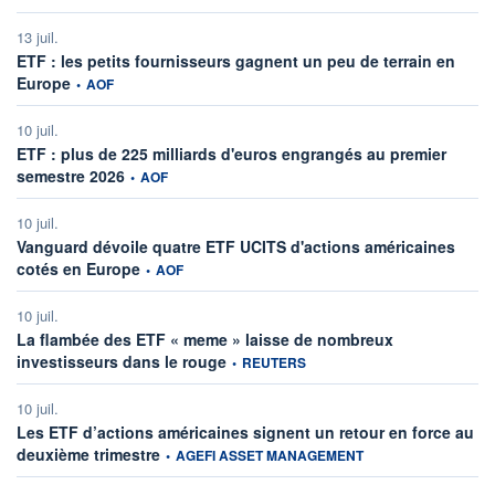
13 juil.
ETF : les petits fournisseurs gagnent un peu de terrain en
information fournie par
Europe
•
AOF
10 juil.
ETF : plus de 225 milliards d'euros engrangés au premier
information fournie par
semestre 2026
•
AOF
10 juil.
Vanguard dévoile quatre ETF UCITS d'actions américaines
information fournie par
cotés en Europe
•
AOF
10 juil.
La flambée des ETF « meme » laisse de nombreux
information fournie par
investisseurs dans le rouge
•
REUTERS
10 juil.
Les ETF d’actions américaines signent un retour en force au
information fournie par
deuxième trimestre
•
AGEFI ASSET MANAGEMENT