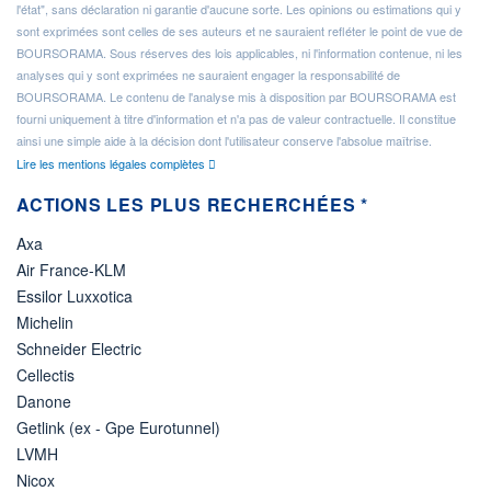
l'état", sans déclaration ni garantie d'aucune sorte. Les opinions ou estimations qui y
sont exprimées sont celles de ses auteurs et ne sauraient refléter le point de vue de
BOURSORAMA. Sous réserves des lois applicables, ni l'information contenue, ni les
analyses qui y sont exprimées ne sauraient engager la responsabilité de
BOURSORAMA. Le contenu de l'analyse mis à disposition par BOURSORAMA est
fourni uniquement à titre d'information et n'a pas de valeur contractuelle. Il constitue
ainsi une simple aide à la décision dont l'utilisateur conserve l'absolue maîtrise.
Lire les mentions légales complètes
ACTIONS LES PLUS RECHERCHÉES *
Axa
Air France-KLM
Essilor Luxxotica
Michelin
Schneider Electric
Cellectis
Danone
Getlink (ex - Gpe Eurotunnel)
LVMH
Nicox