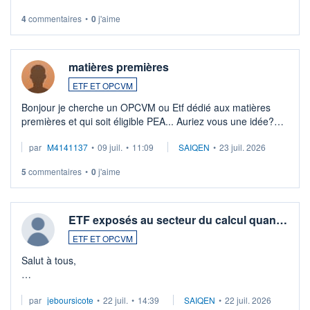
4
commentaires
•
0
j'aime
matières premières
ETF ET OPCVM
Bonjour je cherche un OPCVM ou Etf dédié aux matières
premières et qui soit éligible PEA... Auriez vous une idée?
Merci de vos conseils
par
M4141137
•
09 juil.
•
11:09
SAIQEN
•
23 juil. 2026
5
commentaires
•
0
j'aime
ETF exposés au secteur du calcul quan…
ETF ET OPCVM
Salut à tous,
Je cherche à investir sur le secteur du calcul quantique, mais
par
jeboursicote
•
22 juil.
•
14:39
SAIQEN
•
22 juil. 2026
via un ETF plutôt que des actions individuelles.