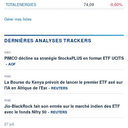
74,09
-0,60%
TOTALENERGIES
Gérer mes listes
DERNIÈRES ANALYSES TRACKERS
ven.
in
PIMCO décline sa stratégie StocksPLUS en format ETF UCITS
•
AOF
mer.
La Bourse du Kenya prévoit de lancer le premier ETF axé sur
information fournie par
l'IA en Afrique de l'Est
•
REUTERS
mar.
Jio-BlackRock fait son entrée sur le marché indien des ETF
information fournie par
avec le fonds Nifty 50
•
REUTERS
27 juil.