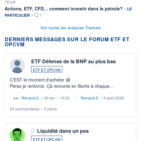
10 juil.
information
Actions, ETF, CFD… comment investir dans le pétrole?
•
LE
PARTICULIER
•
1
Voir toutes les analyses Trackers
DERNIERS MESSAGES SUR LE FORUM ETF ET
OPCVM
ETF Défense de la BNP au plus bas
ETF ET OPCVM
C'EST le moment d'acheter 😄​
Perso je renforce. Çà remonte en flèche à chaque
suspission d'accord dans.la guerre du moyen-orient.
par
Renaud.S.
•
30 avr.
•
13:20
Renaud.S.
•
6 août 2026
Investissement long terme tip top pour sa retraite.
LU3 ...
17
commentaires
•
1
j'aime
Liquidité dans un pea
ETF ET OPCVM