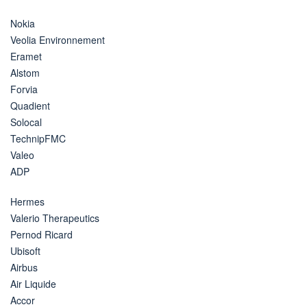
Nokia
Veolia Environnement
Eramet
Alstom
Forvia
Quadient
Solocal
TechnipFMC
Valeo
ADP
Hermes
Valerio Therapeutics
Pernod Ricard
Ubisoft
Airbus
Air Liquide
Accor