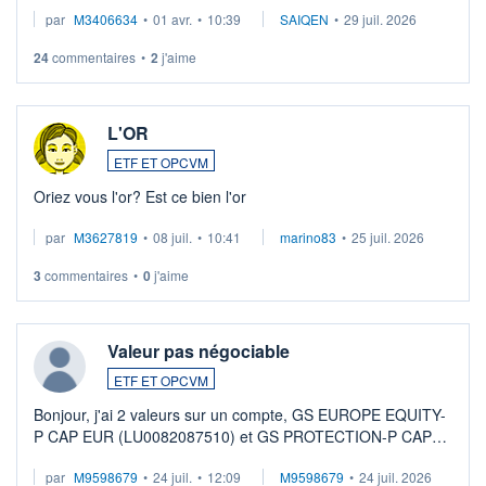
par
M3406634
•
01 avr.
•
10:39
SAIQEN
•
29 juil. 2026
24
commentaires
•
2
j'aime
L'OR
ETF ET OPCVM
Oriez vous l'or? Est ce bien l'or
par
M3627819
•
08 juil.
•
10:41
marino83
•
25 juil. 2026
3
commentaires
•
0
j'aime
Valeur pas négociable
ETF ET OPCVM
Bonjour, j'ai 2 valeurs sur un compte, GS EUROPE EQUITY-
P CAP EUR (LU0082087510) et GS PROTECTION-P CAP
EUR (LU0546913194), que je souhaite vendre. Lorsque je
par
M9598679
•
24 juil.
•
12:09
M9598679
•
24 juil. 2026
veux procéder à la vente, on me signale ...