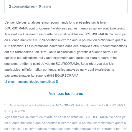
2
commentaires
•
0
j'aime
Idéalement, je voudrais qu'il soit éligible au PEA.
Pour l' ...
L'ensemble des analyses et/ou recommandations présentes sur le forum
BOURSORAMA sont uniquement élaborées par les membres qui en sont émetteurs.
Agissant exclusivement en qualité de canal de diffusion, BOURSORAMA n'a participé
en aucune manière à leur élaboration ni exercé aucun pouvoir discrétionnaire quant à
leur sélection. Les informations contenues dans ces analyses et/ou recommandations
ont été retranscrites "en l'état", sans déclaration ni garantie d'aucune sorte. Les
opinions ou estimations qui y sont exprimées sont celles de leurs auteurs et ne
sauraient refléter le point de vue de BOURSORAMA. Sous réserves des lois
applicables, ni l'information contenue, ni les analyses qui y sont exprimées ne
sauraient engager la responsabilité BOURSORAMA.
Lire les mentions légales complètes
Voir tous les forums
(1)
Cette analyse a été élaborée par MORNINGSTAR et diffusée par BOURSORAMA
le 30 juin 2026.
Agissant exclusivement en qualité de canal de diffusion, BOURSORAMA n'a participé
en aucune manière à son élaboration ni exercé aucun pouvoir discrétionnaire quant à
sa sélection. Les informations contenues dans cette analyse ont été retranscrites "en