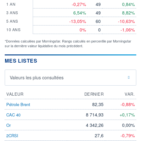
-0,27%
49
0,84%
1 AN
6,54%
49
8,82%
3 ANS
-13,05%
60
-10,63%
5 ANS
0%
0
-1,06%
10 ANS
*Données calculées par Morningstar. Rangs calculés en percentile par Morningstar
sur la dernière valeur liquidative du mois précédent.
MES LISTES
Valeurs les plus consultées
VALEUR
DERNIER
VAR.
82,35
-0,88%
Pétrole Brent
8 714,93
+0,17%
CAC 40
4 342,26
0,00%
Or
27,6
-0,79%
2CRSI