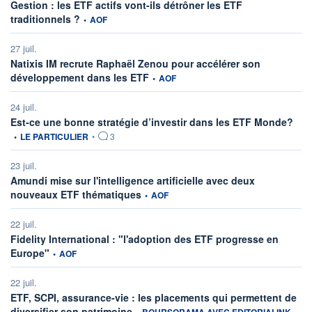
Gestion : les ETF actifs vont-ils détrôner les ETF
information fournie par
traditionnels ?
•
AOF
27 juil.
Natixis IM recrute Raphaël Zenou pour accélérer son
information fournie par
développement dans les ETF
•
AOF
24 juil.
infor
Est-ce une bonne stratégie d’investir dans les ETF Monde?
•
LE PARTICULIER
•
3
23 juil.
Amundi mise sur l'intelligence artificielle avec deux
information fournie par
nouveaux ETF thématiques
•
AOF
22 juil.
Fidelity International : "l'adoption des ETF progresse en
information fournie par
Europe"
•
AOF
22 juil.
ETF, SCPI, assurance-vie : les placements qui permettent de
information fournie par
diversifier son patrimoine