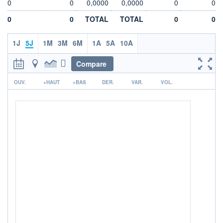
0
0
0,0000
0,0000
0
0
15,8200
15,8200
0
0
TOTAL
TOTAL
0
0
VOLUME
DERNIER ÉCHANGE
0
07.08.26 / 09:04:09
1J
5J
1M
3M
6M
1A
5A
10A
LIMITE À LA
LIMITE À LA
BAISSE
HAUSSE
15,6620
15,9780
Compare
r
ÉLIGIBILITÉ
ACTIF NET (EUR)
OUV.
+HAUT
+BAS
DER.
VAR.
VOL.
Non éligible
2 061M / 31.07.26
Boursobank
RISQUE DU FONDS (SRI)
3
/7
+ PORTEFEUILLE
+ LISTE