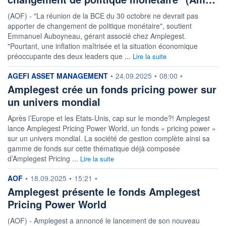
(AOF) - "La réunion de la BCE du 30 octobre ne devrait pas
apporter de changement de politique monétaire", soutient
Emmanuel Auboyneau, gérant associé chez Amplegest.
"Pourtant, une inflation maîtrisée et la situation économique
préoccupante des deux leaders que ...
Lire la suite
information fournie par
AGEFI ASSET MANAGEMENT
•
24.09.2025
•
08:00
•
Amplegest crée un fonds pricing power sur
un univers mondial
Après l’Europe et les Etats-Unis, cap sur le monde?! Amplegest
lance Amplegest Pricing Power World, un fonds « pricing power »
sur un univers mondial. La société de gestion complète ainsi sa
gamme de fonds sur cette thématique déjà composée
d’Amplegest Pricing ...
Lire la suite
information fournie par
AOF
•
18.09.2025
•
15:21
•
Amplegest présente le fonds Amplegest
Pricing Power World
(AOF) - Amplegest a annoncé le lancement de son nouveau