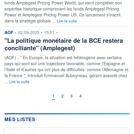
fonds Amplegest Pricing Power World, qui vient compléter son
expertise historique comprenant les fonds Amplegest Pricing
Power et Amplegest Pricing Power US. Ce lancement s’inscrit
dans la stratégie globale ...
Lire la suite
information fournie par
AOF
•
02.09.2025
•
15:51
•
"La politique monétaire de la BCE restera
conciliante" (Amplegest)
(AOF) - " En Europe, la situation est hétérogène avec certains
pays qui sont sur une trajectoire favorable, comme l’Espagne et
l’Italie et d’autres qui ont plus de difficultés, comme l’Allemagne et
la France ", introduit Emmanuel Auboyneau, gérant associé chez
...
Lire la suite
1
2
3
4
MES LISTES