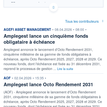
FR0013203650 - Amplegest
OPCVM DERNIER COURS CONNU AU 29/09/2023
Consulter le prospectus / DIC
Tous les contributeurs
CATÉGORIE MORNINGSTAR
Alt - Long/Short Actions -
information fournie par
AGEFI ASSET MANAGEMENT
•
08.04.2026
•
08:00
•
Europe
Amplegest lance un cinquième fonds
FONDS PARTENAIRES
obligataire à échéance
TARIFS PRIVILÉGIÉS
0%
Amplegest annonce le lancement d’Octo Rendement 2031,
ÉLIGIBILITÉ
cinquième millésime de sa gamme de fonds obligataires à
PEA
PEA-PME
BOURSOVIE LUX
BOURSOVIE
échéance, après Octo Rendement 2025, 2027, 2028 et 2029. Ce
CTO BUSINESS
nouveau fonds, dont l'échéance est fixée au 31 décembre 2031,
Non éligible Boursobank
reprend le processus de gestion ...
Lire la suite
ACTIF NET (EUR)
information fournie par
AOF
•
02.04.2026
•
15:35
•
5M / 31.03.25
Amplegest lance Octo Rendement 2031
NOTATION MORNINGSTAR ⁽¹⁾
(AOF) - Amplegest annonce le lancement d'Octo Rendement
2031, cinquième millésime de sa gamme de fonds obligataires à
RISQUE DU FONDS (SRI)
échéance, après Octo Rendement 2025, 2027, 2028 et 2029. Ce
3
/7
nouveau fonds, dont l'échéance est fixée au 31 décembre 2031,