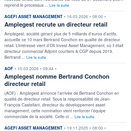
reprend le processus ...
Lire la suite
+ PORTEFEUILLE
+ LISTE
information fournie par
AGEFI ASSET MANAGEMENT
•
16.03.2026
•
08:00
•
Amplegest recrute un directeur retail
Amplegest, société gérant plus de 5 milliards d’euros d’actifs,
accueille ce 10 mars Bertrand Conchon en qualité de directeur
retail. L’intéressé vient d’Ofi Invest Asset Management, où il était
directeur commercial Adjoint courtiers & CGP depuis 2019.
Bertrand ...
Lire la suite
information fournie par
AOF
•
10.03.2026
•
09:44
•
Amplegest nomme Bertrand Conchon
directeur retail
(AOF) - Amplegest annonce l'arrivée de Bertrand Conchon en
qualité de directeur retail. Sous la responsabilité de Jean-
François Castellani, directeur du développement asset
management, cette nomination vient renforcer l’équipe
commerciale de la société. Celle-ci ...
Lire la suite
information fournie par
AGEFI ASSET MANAGEMENT
•
19.11.2025
•
08:00
•