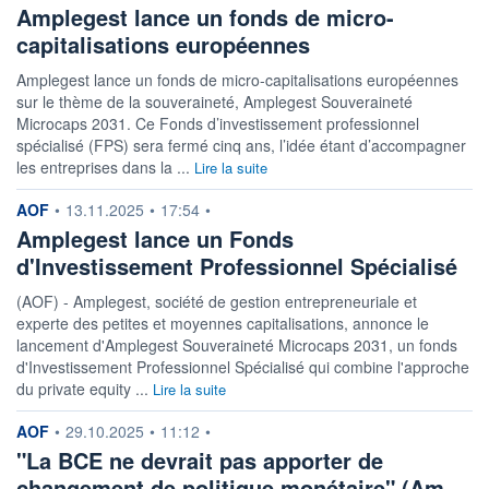
Amplegest lance un fonds de micro-
capitalisations européennes
Amplegest lance un fonds de micro-capitalisations européennes
sur le thème de la souveraineté, Amplegest Souveraineté
Microcaps 2031. Ce Fonds d’investissement professionnel
spécialisé (FPS) sera fermé cinq ans, l’idée étant d’accompagner
les entreprises dans la ...
Lire la suite
information fournie par
AOF
•
13.11.2025
•
17:54
•
Amplegest lance un Fonds
d'Investissement Professionnel Spécialisé
(AOF) - Amplegest, société de gestion entrepreneuriale et
experte des petites et moyennes capitalisations, annonce le
lancement d'Amplegest Souveraineté Microcaps 2031, un fonds
d'Investissement Professionnel Spécialisé qui combine l'approche
du private equity ...
Lire la suite
information fournie par
AOF
•
29.10.2025
•
11:12
•
"La BCE ne devrait pas apporter de
changement de politique monétaire" (Am…