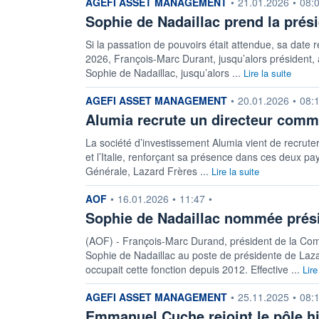
information fournie par
AGEFI ASSET MANAGEMENT
•
21.01.2026
•
08:
Sophie de Nadaillac prend la prés
Si la passation de pouvoirs était attendue, sa date r
2026, François-Marc Durant, jusqu’alors président, 
Sophie de Nadaillac, jusqu’alors ...
Lire la suite
information fournie par
AGEFI ASSET MANAGEMENT
•
20.01.2026
•
08:
Alumia recrute un directeur commer
La société d’investissement Alumia vient de recrute
et l’Italie, renforçant sa présence dans ces deux pay
Générale, Lazard Frères ...
Lire la suite
information fournie par
AOF
•
16.01.2026
•
11:47
•
Sophie de Nadaillac nommée prési
(AOF) - François-Marc Durand, président de la Co
Sophie de Nadaillac au poste de présidente de Laz
occupait cette fonction depuis 2012. Effective ...
Lire
information fournie par
AGEFI ASSET MANAGEMENT
•
25.11.2025
•
08:
Emmanuel Cuche rejoint le pôle hi