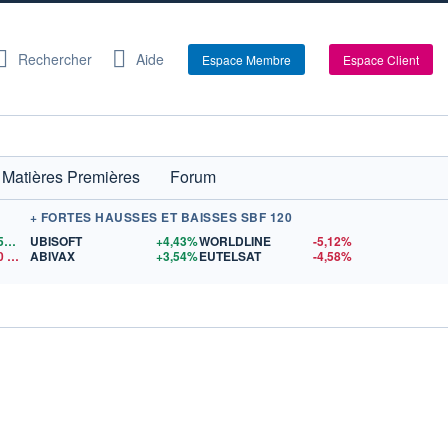
Rechercher
Aide
Espace Membre
Espace Client
Matières Premières
Forum
+ FORTES HAUSSES ET BAISSES SBF 120
1,1559
$US
UBISOFT
+4,43%
WORLDLINE
-5,12%
0
$US
ABIVAX
+3,54%
EUTELSAT
-4,58%