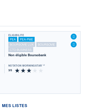
ÉLIGIBILITÉ
PEA
PEA-PME
BOURSOVIE LUX
BOURSOVIE
CTO BUSINESS
Non éligible Boursobank
NOTATION MORNINGSTAR ⁽¹⁾
MES LISTES