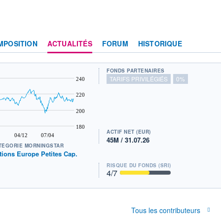
MPOSITION
ACTUALITÉS
FORUM
HISTORIQUE
FONDS PARTENAIRES
TARIFS PRIVILÉGIÉS
0%
240
220
200
180
ACTIF NET (EUR)
04/12
07/04
45M / 31.07.26
TÉGORIE MORNINGSTAR
tions Europe Petites Cap.
RISQUE DU FONDS (SRI)
4
/7
Tous les contributeurs