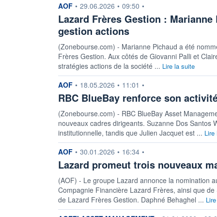
information fournie par
AOF
•
29.06.2026
•
09:50
•
Lazard Frères Gestion : Mariann
gestion actions
(Zonebourse.com) - Marianne Pichaud a été nommé 
Frères Gestion. Aux côtés de Giovanni Palli et Clai
stratégies actions de la société ...
Lire la suite
information fournie par
AOF
•
18.05.2026
•
11:01
•
RBC BlueBay renforce son activit
(Zonebourse.com) - RBC BlueBay Asset Management
nouveaux cadres dirigeants. Suzanne Dos Santos Wahl
institutionnelle, tandis que Julien Jacquet est ...
Lire 
information fournie par
AOF
•
30.01.2026
•
16:34
•
Lazard promeut trois nouveaux ma
(AOF) - Le groupe Lazard annonce la nomination a
Compagnie Financière Lazard Frères, ainsi que de 
de Lazard Frères Gestion. Daphné Behaghel ...
Lire