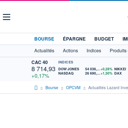
Menu
BOURSE
ÉPARGNE
BUDGET
IM
Actualités
Actions
Indices
Produits
CAC 40
INDICES
8 714,93
DOW JONES
54 036,93
+0,28%
NIKKEI
NASDAQ
26 690,62
+1,30%
DAX
+0,17%
Bourse
OPCVM
Actualités Lazard In