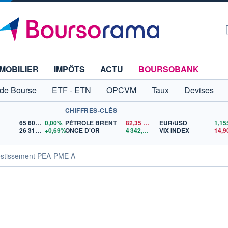
MOBILIER
IMPÔTS
ACTU
BOURSOBANK
 de Bourse
ETF - ETN
OPCVM
Taux
Devises
CHIFFRES-CLÉS
65 606,71
0,00%
PÉTROLE BRENT
82,35
$US
EUR/USD
26 319,45
+0,69%
ONCE D'OR
4 342,26
$US
VIX INDEX
14,9
vestissement PEA-PME A