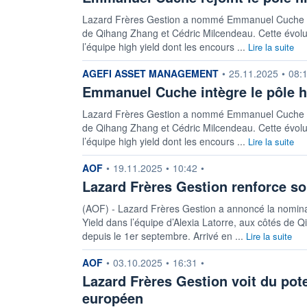
Lazard Frères Gestion a nommé Emmanuel Cuche anal
de Qihang Zhang et Cédric Milcendeau. Cette évoluti
l’équipe high yield dont les encours ...
Lire la suite
information fournie par
AGEFI ASSET MANAGEMENT
•
25.11.2025
•
08:
Emmanuel Cuche intègre le pôle h
Lazard Frères Gestion a nommé Emmanuel Cuche anal
de Qihang Zhang et Cédric Milcendeau. Cette évoluti
l’équipe high yield dont les encours ...
Lire la suite
information fournie par
AOF
•
19.11.2025
•
10:42
•
Lazard Frères Gestion renforce so
(AOF) - Lazard Frères Gestion a annoncé la nomina
Yield dans l’équipe d’Alexia Latorre, aux côtés de 
depuis le 1er septembre. Arrivé en ...
Lire la suite
information fournie par
AOF
•
03.10.2025
•
16:31
•
Lazard Frères Gestion voit du pot
européen