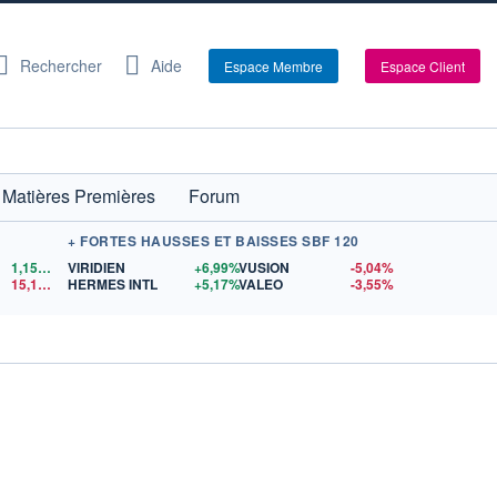
Rechercher
Aide
Espace Membre
Espace Client
Matières Premières
Forum
+ FORTES HAUSSES ET BAISSES SBF 120
1,1526
$US
VIRIDIEN
+6,99%
VUSION
-5,04%
15,15
$US
HERMES INTL
+5,17%
VALEO
-3,55%