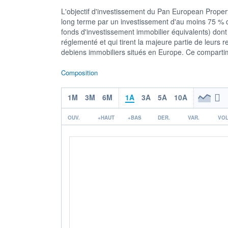
L'objectif d'investissement du Pan European Propert
long terme par un investissement d'au moins 75 % d
fonds d'investissement immobilier équivalents) dont
réglementé et qui tirent la majeure partie de leurs 
debiens immobiliers situés en Europe. Ce compartim
Composition
1M
3M
6M
1A
3A
5A
10A
OUV.
+HAUT
+BAS
DER.
VAR.
VOL