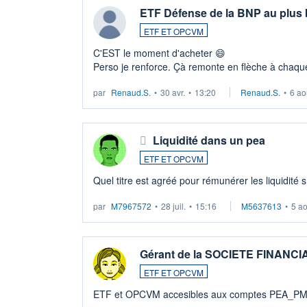
ETF Défense de la BNP au plus
ETF ET OPCVM
C'EST le moment d'acheter 😄​
Perso je renforce. Çà remonte en flèche à chaque
LU3 ...
par
Renaud.S.
•
30 avr.
•
13:20
Renaud.S.
•
6 ao
Liquidité dans un pea
ETF ET OPCVM
Quel titre est agréé pour rémunérer les liquidité 
par
M7967572
•
28 juil.
•
15:16
M5637613
•
5 a
Gérant de la SOCIETE FINANC
ETF ET OPCVM
ETF et OPCVM accesibles aux comptes PEA_P