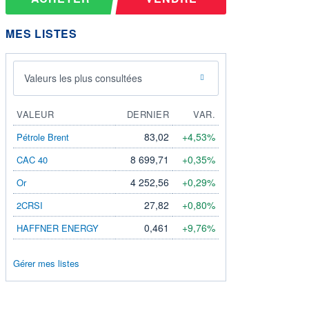
MES LISTES
Valeurs les plus consultées
VALEUR
DERNIER
VAR.
83,02
+4,53%
Pétrole Brent
8 699,71
+0,35%
CAC 40
4 252,56
+0,29%
Or
27,82
+0,80%
2CRSI
0,461
+9,76%
HAFFNER ENERGY
Gérer mes listes