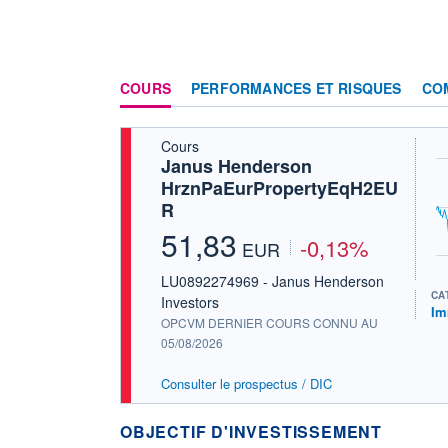
COURS
PERFORMANCES ET RISQUES
CO
Cours
Janus Henderson
HrznPaEurPropertyEqH2EU
R
51,83
-0,13%
EUR
LU0892274969 - Janus Henderson
CA
Investors
Im
OPCVM DERNIER COURS CONNU AU
05/08/2026
Consulter le prospectus / DIC
OBJECTIF D'INVESTISSEMENT