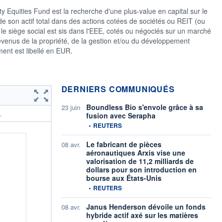
y Equities Fund est la recherche d'une plus-value en capital sur le
e son actif total dans des actions cotées de sociétés ou REIT (ou
 le siège social est sis dans l'EEE, cotés ou négociés sur un marché
revenus de la propriété, de la gestion et/ou du développement
ent est libellé en EUR.
DERNIERS COMMUNIQUÉS
Boundless Bio s'envole grâce à sa
23 juin
fusion avec Serapha
.
information fournie par
•
REUTERS
Le fabricant de pièces
08 avr.
aéronautiques Arxis vise une
valorisation de 11,2 milliards de
dollars pour son introduction en
bourse aux États-Unis
information fournie par
•
REUTERS
Janus Henderson dévoile un fonds
08 avr.
hybride actif axé sur les matières