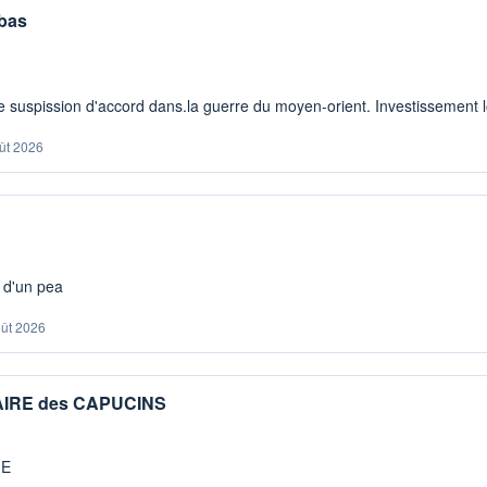
 bas
 suspission d'accord dans.la guerre du moyen-orient. Investissement lo
ût 2026
s d'un pea
oût 2026
IAIRE des CAPUCINS
ME