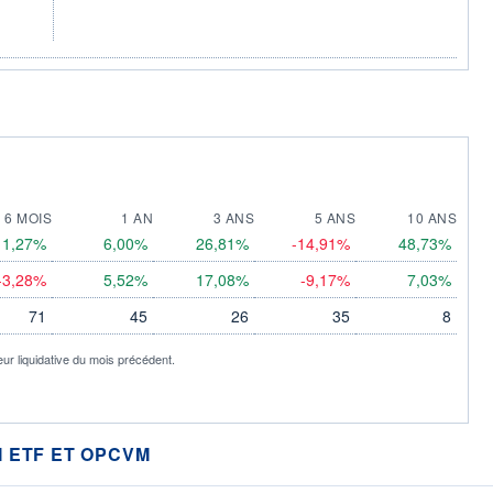
6 MOIS
1 AN
3 ANS
5 ANS
10 ANS
1,27%
6,00%
26,81%
-14,91%
48,73%
-3,28%
5,52%
17,08%
-9,17%
7,03%
71
45
26
35
8
eur liquidative du mois précédent.
 ETF ET OPCVM