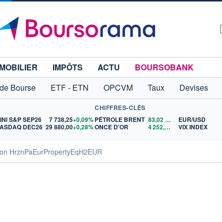
MOBILIER
IMPÔTS
ACTU
BOURSOBANK
 de Bourse
ETF - ETN
OPCVM
Taux
Devises
CHIFFRES-CLÉS
INI S&P SEP26
7 738,25
+0,09%
PÉTROLE BRENT
83,02
$US
EUR/USD
ASDAQ DEC26
29 880,00
+0,28%
ONCE D'OR
4 252,56
$US
VIX INDEX
son HrznPaEurPropertyEqH2EUR