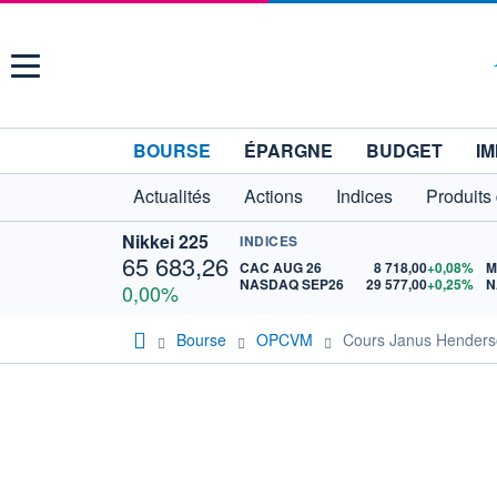
Menu
BOURSE
ÉPARGNE
BUDGET
IM
Actualités
Actions
Indices
Produits
Nikkei 225
INDICES
65 683,26
CAC AUG 26
8 718,00
+0,08%
M
NASDAQ SEP26
29 577,00
+0,25%
N
0,00%
Bourse
OPCVM
Cours Janus Hender