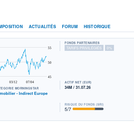
MPOSITION
ACTUALITÉS
FORUM
HISTORIQUE
FONDS PARTENAIRES
TARIFS PRIVILÉGIÉS
0%
55
50
45
03/12
07/04
ACTIF NET (EUR)
34M / 31.07.26
TÉGORIE MORNINGSTAR
mobilier - Indirect Europe
RISQUE DU FONDS (SRI)
5
/7