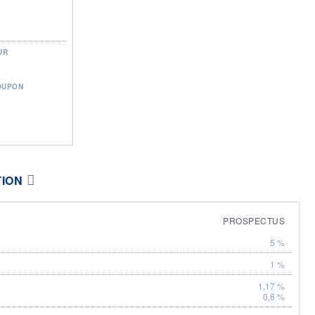
UR
OUPON
TION
PROSPECTUS
5 %
1 %
1,17 %
0,6 %