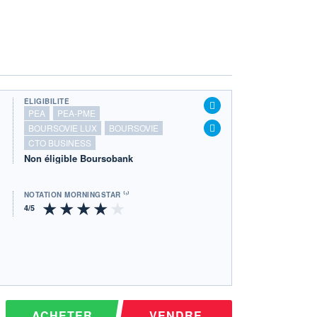
ÉLIGIBILITÉ
PEA
PEA-PME
BOURSOVIE LUX
BOURSOVIE
CTO BUSINESS
Non éligible Boursobank
NOTATION MORNINGSTAR ⁽¹⁾
ACHETER
VENDRE