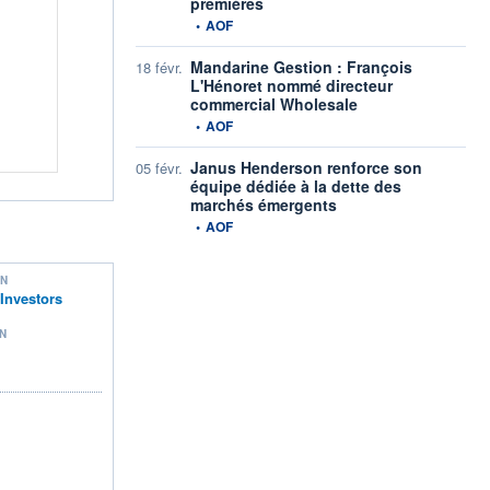
premières
information fournie par
•
AOF
Mandarine Gestion : François
18 févr.
L'Hénoret nommé directeur
commercial Wholesale
information fournie par
•
AOF
Janus Henderson renforce son
05 févr.
équipe dédiée à la dette des
marchés émergents
information fournie par
•
AOF
ON
Investors
N