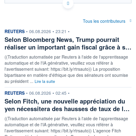
Politique d'exécution
0,822
Tous les contributeurs
0,821
information fournie par
REUTERS
•
06.08.2026
•
23:21
•
Selon Bloomberg News, Trump pourrait
0,820
réaliser un important gain fiscal grâce à s…
0,819
01h33
02h31
03h29
((Traduction automatisée par Reuters à l'aide de l'apprentissage
automatique et de l'IA générative, veuillez vous référer à
OUVERTURE
CLÔTURE VEILLE
0,8204
0,8202
l'avertissement suivant: https://bit.ly/rtrsauto)) La proposition
bipartisane en matière d'éthique que des sénateurs ont soumise
+ HAUT
+ BAS
au président ...
Lire la suite
0,8225
0,8200
information fournie par
REUTERS
COTATION SPÉCIFIQUE
•
06.08.2026
•
02:45
•
ILS/AED
Selon Fitch, une nouvelle appréciation du
1,2183
-0,07%
yen nécessitera des hausses de taux de l…
((Traduction automatisée par Reuters à l'aide de l'apprentissage
+ PORTEFEUILLE
+ LISTE
automatique et de l'IA générative, veuillez vous référer à
l'avertissement suivant: https://bit.ly/rtrsauto)) L'agence Fitch