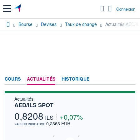
Menu
Connexion
Bourse
Devises
Taux de change
Actualités AED/I
COURS
ACTUALITÉS
HISTORIQUE
Actualités
AED/ILS SPOT
0,8208
+0,07%
ILS
0,2363 EUR
VALEUR INDICATIVE
SIX - FOREX 2 DONNÉES TEMPS RÉEL