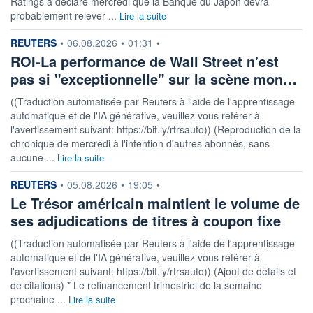
Ratings a déclaré mercredi que la Banque du Japon devra
probablement relever ...
Lire la suite
information fournie par
REUTERS
•
06.08.2026
•
01:31
•
ROI-La performance de Wall Street n'est
pas si "exceptionnelle" sur la scène mon…
((Traduction automatisée par Reuters à l'aide de l'apprentissage
automatique et de l'IA générative, veuillez vous référer à
l'avertissement suivant: https://bit.ly/rtrsauto)) (Reproduction de la
chronique de mercredi à l'intention d'autres abonnés, sans
aucune ...
Lire la suite
information fournie par
REUTERS
•
05.08.2026
•
19:05
•
Le Trésor américain maintient le volume de
ses adjudications de titres à coupon fixe
((Traduction automatisée par Reuters à l'aide de l'apprentissage
automatique et de l'IA générative, veuillez vous référer à
l'avertissement suivant: https://bit.ly/rtrsauto)) (Ajout de détails et
de citations) * Le refinancement trimestriel de la semaine
prochaine ...
Lire la suite