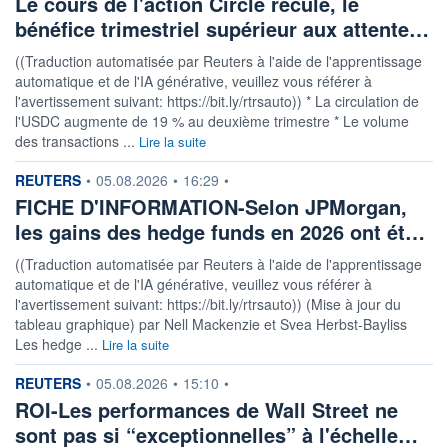
Le cours de l'action Circle recule, le
bénéfice trimestriel supérieur aux attente…
((Traduction automatisée par Reuters à l'aide de l'apprentissage
automatique et de l'IA générative, veuillez vous référer à
l'avertissement suivant: https://bit.ly/rtrsauto)) * La circulation de
l'USDC augmente de 19 % au deuxième trimestre * Le volume
des transactions ...
Lire la suite
information fournie par
REUTERS
•
05.08.2026
•
16:29
•
FICHE D'INFORMATION-Selon JPMorgan,
les gains des hedge funds en 2026 ont ét…
((Traduction automatisée par Reuters à l'aide de l'apprentissage
automatique et de l'IA générative, veuillez vous référer à
l'avertissement suivant: https://bit.ly/rtrsauto)) (Mise à jour du
tableau graphique) par Nell Mackenzie et Svea Herbst-Bayliss
Les hedge ...
Lire la suite
information fournie par
REUTERS
•
05.08.2026
•
15:10
•
ROI-Les performances de Wall Street ne
sont pas si “exceptionnelles” à l'échelle…