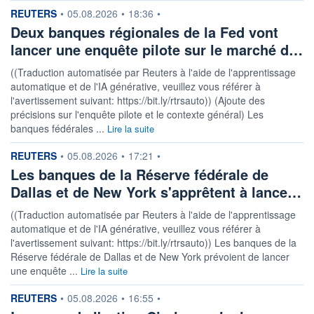
information fournie par
REUTERS
•
05.08.2026
•
18:36
•
Deux banques régionales de la Fed vont
lancer une enquête pilote sur le marché d…
((Traduction automatisée par Reuters à l'aide de l'apprentissage
automatique et de l'IA générative, veuillez vous référer à
l'avertissement suivant: https://bit.ly/rtrsauto)) (Ajoute des
précisions sur l'enquête pilote et le contexte général) Les
banques fédérales ...
Lire la suite
information fournie par
REUTERS
•
05.08.2026
•
17:21
•
Les banques de la Réserve fédérale de
Dallas et de New York s'apprêtent à lance…
((Traduction automatisée par Reuters à l'aide de l'apprentissage
automatique et de l'IA générative, veuillez vous référer à
l'avertissement suivant: https://bit.ly/rtrsauto)) Les banques de la
Réserve fédérale de Dallas et de New York prévoient de lancer
une enquête ...
Lire la suite
information fournie par
REUTERS
•
05.08.2026
•
16:55
•