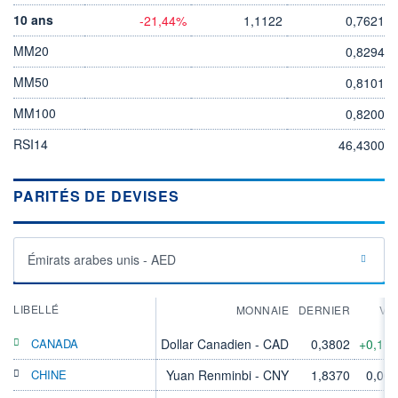
10 ans
-21,44%
1,1122
0,7621
MM20
0,8294
MM50
0,8101
MM100
0,8200
RSI14
46,4300
PARITÉS DE DEVISES
Émirats arabes unis - AED
LIBELLÉ
MONNAIE
DERNIER
VA
CANADA
Dollar Canadien - CAD
0,3802
+0,11
CHINE
Yuan Renminbi - CNY
1,8370
0,00