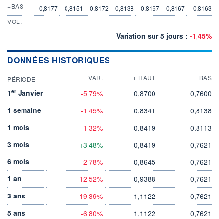
+BAS
0,8177
0,8151
0,8172
0,8138
0,8167
0,8167
0,8163
VOL.
-
-
-
-
-
-
-
Variation sur 5 jours :
-1,45%
DONNÉES HISTORIQUES
VAR.
+ HAUT
+ BAS
PÉRIODE
er
1
Janvier
-5,79%
0,8700
0,7600
1 semaine
-1,45%
0,8341
0,8138
1 mois
-1,32%
0,8419
0,8113
3 mois
+3,48%
0,8419
0,7621
6 mois
-2,78%
0,8645
0,7621
1 an
-12,52%
0,9388
0,7621
3 ans
-19,39%
1,1122
0,7621
5 ans
-6,80%
1,1122
0,7621