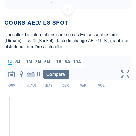
SIX - FOREX 2 DONNÉES TEMPS RÉEL
Politique d'exécution
COURS AED/ILS SPOT
0,8180
0,8175
Consultez les informations sur le cours Émirats arabes unis
0,8170
(Dirham) - Israël (Shekel) : taux de change AED / ILS , graphique
historique, dernières actualités, ...
0,8165
0,8160
02h22
04h09
05h56
1J
5J
1M
3M
6M
1A
5A
10A
OUVERTURE
CLÔTURE VEILLE
0,8167
0,8167
Compare
r
+ HAUT
+ BAS
OUV.
+HAUT
+BAS
DER.
VAR.
VOL.
0,8176
0,8163
COTATION SPÉCIFIQUE
ILS/AED
1,2238
-0,06%
+ PORTEFEUILLE
+ LISTE