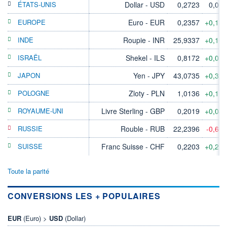
ÉTATS-UNIS
Dollar - USD
0,2723
0,00
EUROPE
Euro - EUR
0,2357
+0,13
INDE
Roupie - INR
25,9337
+0,10
ISRAËL
Shekel - ILS
0,8172
+0,07
JAPON
Yen - JPY
43,0735
+0,32
POLOGNE
Zloty - PLN
1,0136
+0,11
ROYAUME-UNI
Livre Sterling - GBP
0,2019
+0,04
RUSSIE
Rouble - RUB
22,2396
-0,60
SUISSE
Franc Suisse - CHF
0,2203
+0,21
Toute la parité
CONVERSIONS LES + POPULAIRES
EUR
(Euro) >
USD
(Dollar)