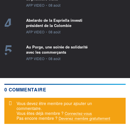
information fournie par
AFP VIDEO
•
08 août
4
Abelardo de la Espriella investi
président de la Colombie
information fournie par
AFP VIDEO
•
08 août
5
Au Porge, une soirée de solidarité
avec les commerçants
information fournie par
AFP VIDEO
•
08 août
0 COMMENTAIRE
Message d'alerte
Vous devez être membre pour ajouter un
commentaire.
Vous êtes déjà membre ?
Connectez-vous
Pas encore membre ?
Devenez membre gratuitement