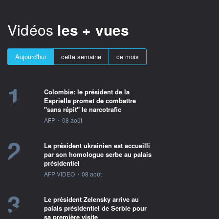
Vidéos
les + vues
Aujourd'hui
cette semaine
ce mois
1
Colombie: le président de la
Espriella promet de combattre
"sans répit" le narcotrafic
information fournie par
AFP
•
08 août
2
Le président ukrainien est accueilli
par son homologue serbe au palais
présidentiel
information fournie par
AFP VIDEO
•
08 août
3
Le président Zelensky arrive au
palais présidentiel de Serbie pour
sa première visite