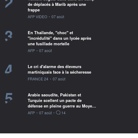
2
de déplacés à Marib après une
frappe
information fournie par
AFP VIDEO
•
07 août
3
En Thaïlande, "choc" et
"incrédulité" dans un lycée après
une fusillade mortelle
information fournie par
AFP
•
07 août
4
Le cri d'alarme des éleveurs
martiniquais face à la sécheresse
information fournie par
FRANCE 24
•
07 août
5
Arabie saoudite, Pakistan et
Turquie scellent un pacte de
défense en pleine guerre au Moye…
information fournie par
AFP
•
07 août
•
14