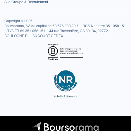
Site Groupe & Recrutement
Copyright © 2026
Boursorama, SA au capital de 53 576 889,20 € – RCS Nanterre 351 058 151
– TVA FR 69 351 058 151 – 44 rue Traversière, CS 80134, 92772
BOULOGNE BILLANCOURT CEDEX