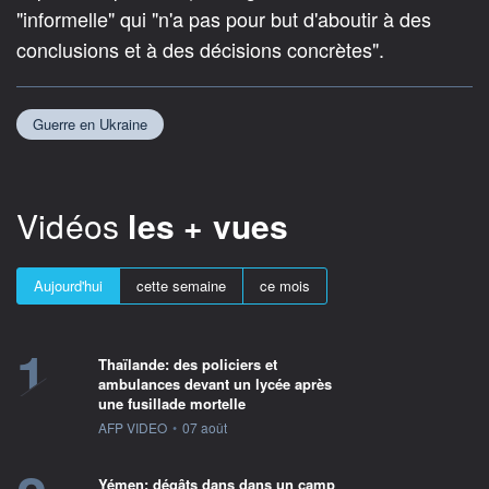
"informelle" qui "n'a pas pour but d'aboutir à des
conclusions et à des décisions concrètes".
Guerre en Ukraine
Vidéos
les + vues
Aujourd'hui
cette semaine
ce mois
1
Thaïlande: des policiers et
ambulances devant un lycée après
une fusillade mortelle
information fournie par
AFP VIDEO
•
07 août
Yémen: dégâts dans dans un camp