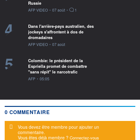
Russie
information fournie par
AFP VIDEO
•
07 août
•
1
4
Dans l'arrière-pays australien, des
jockeys s'affrontent à dos de
dromadaires
information fournie par
AFP VIDEO
•
07 août
5
Colombie: le président de la
Espriella promet de combattre
"sans répit" le narcotrafic
information fournie par
AFP
•
05:05
0 COMMENTAIRE
Message d'alerte
Vous devez être membre pour ajouter un
commentaire.
Vous êtes déjà membre ?
Connectez-vous