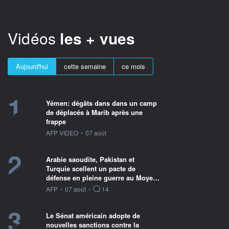
Vidéos
les + vues
Aujourd'hui
cette semaine
ce mois
1
Yémen: dégâts dans dans un camp
de déplacés à Marib après une
frappe
information fournie par
AFP VIDEO
•
07 août
2
Arabie saoudite, Pakistan et
Turquie scellent un pacte de
défense en pleine guerre au Moye…
information fournie par
AFP
•
07 août
•
14
3
Le Sénat américain adopte de
nouvelles sanctions contre la