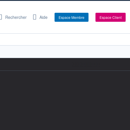
Rechercher
Aide
Espace Membre
Espace Client