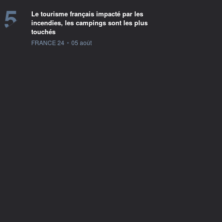
5
Le tourisme français impacté par les
incendies, les campings sont les plus
touchés
information fournie par
FRANCE 24
•
05 août