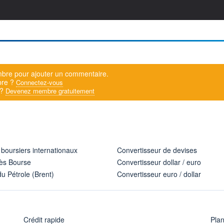
bre pour ajouter un commentaire.
bre ?
Connectez-vous
 ?
Devenez membre gratuitement
 boursiers internationaux
Convertisseur de devises
ès Bourse
Convertisseur dollar / euro
u Pétrole (Brent)
Convertisseur euro / dollar
Crédit rapide
Pla