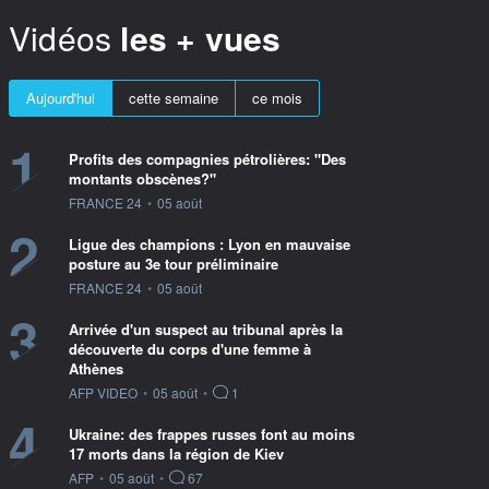
Vidéos
les + vues
Aujourd'hui
cette semaine
ce mois
1
Profits des compagnies pétrolières: "Des
montants obscènes?"
information fournie par
FRANCE 24
•
05 août
2
Ligue des champions : Lyon en mauvaise
posture au 3e tour préliminaire
information fournie par
FRANCE 24
•
05 août
3
Arrivée d'un suspect au tribunal après la
découverte du corps d'une femme à
Athènes
information fournie par
AFP VIDEO
•
05 août
•
1
4
Ukraine: des frappes russes font au moins
17 morts dans la région de Kiev
information fournie par
AFP
•
05 août
•
67