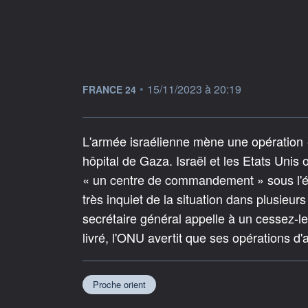
information fournie par
•
15/11/2023 à 20:19
FRANCE 24
L'armée israélienne mène une opération «
hôpital de Gaza. Israël et les Etats Unis
« un centre de commandement » sous l'éta
très inquiet de la situation dans plusieu
secrétaire général appelle à un cessez-l
livré, l'ONU avertit que ses opérations d'
Proche orient