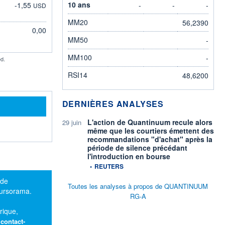
10 ans
-1,55
-
-
-
USD
MM20
56,2390
0,00
MM50
-
MM100
-
d.
RSI14
48,6200
DERNIÈRES ANALYSES
L'action de Quantinuum recule alors
29 juin
même que les courtiers émettent des
recommandations "d'achat" après la
période de silence précédant
l'introduction en bourse
information fournie par
•
REUTERS
 de
Toutes les analyses à propos de QUANTINUUM
oursorama.
RG-A
rique,
:
contact-