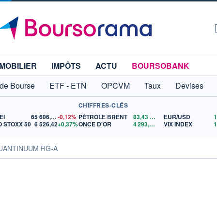
MOBILIER
IMPÔTS
ACTU
BOURSOBANK
 de Bourse
ETF - ETN
OPCVM
Taux
Devises
CHIFFRES-CLÉS
EI
65 606,71
-0,12%
PÉTROLE BRENT
83,43
$US
EUR/USD
 STOXX 50
6 526,42
+0,37%
ONCE D'OR
4 293,11
$US
VIX INDEX
QUANTINUUM RG-A