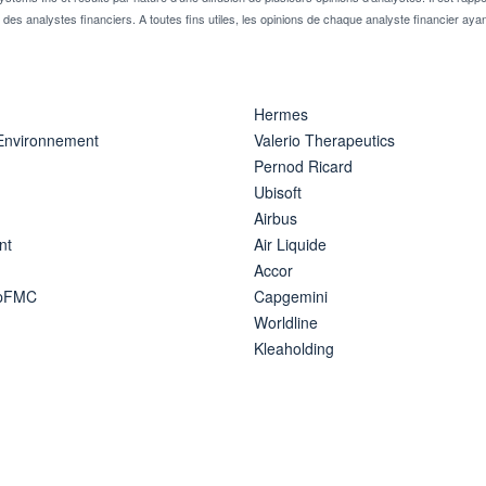
n des analystes financiers. A toutes fins utiles, les opinions de chaque analyste financier aya
Hermes
 Environnement
Valerio Therapeutics
Pernod Ricard
Ubisoft
Airbus
nt
Air Liquide
Accor
ipFMC
Capgemini
Worldline
Kleaholding