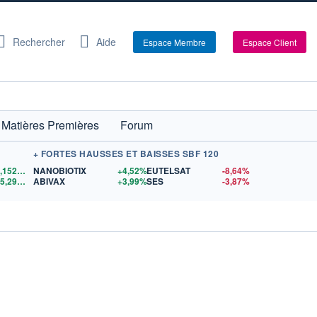
Rechercher
Aide
Espace Membre
Espace Client
Matières Premières
Forum
+ FORTES HAUSSES ET BAISSES SBF 120
1,1522
$US
NANOBIOTIX
+4,52%
EUTELSAT
-8,64%
15,29
$US
ABIVAX
+3,99%
SES
-3,87%