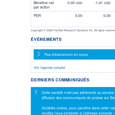
Bénéfice net
0,00
-1,41
USD
USD
par action
PER
0,00
0,00
Copyright © 2026 FactSet Research Systems Inc. All rights reserve
ÉVÈNEMENTS
Message d'information
Pas d'évènement en cours
Voir l'agenda complet
DERNIERS COMMUNIQUÉS
Message d'information
Cette société n'est pas adhérente au service
diffusion des communiqués de presse sur B
Sociétés cotées, pour paraître dans cette rub
veuillez nous contacter à l'adresse suivante 