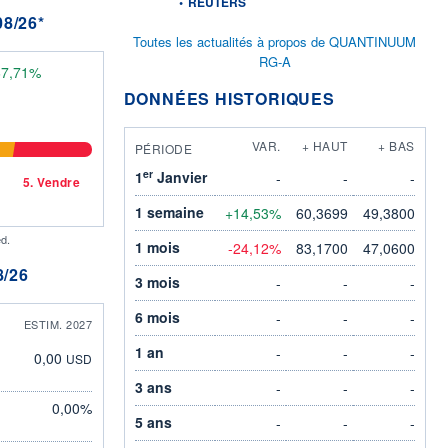
•
REUTERS
8/26*
Toutes les actualités à propos de QUANTINUUM
RG-A
67,71%
DONNÉES HISTORIQUES
VAR.
+ HAUT
+ BAS
PÉRIODE
er
1
Janvier
-
-
-
5.
Vendre
1 semaine
+14,53%
60,3699
49,3800
d.
1 mois
-24,12%
83,1700
47,0600
/26
3 mois
-
-
-
6 mois
-
-
-
ESTIM. 2027
1 an
-
-
-
0,00
USD
3 ans
-
-
-
0,00%
5 ans
-
-
-