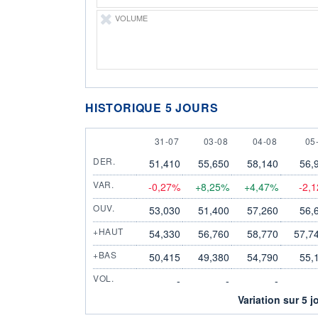
VOLUME
HISTORIQUE 5 JOURS
31 JULY
3 AUGUST
4 AUGUST
5 
31-07
03-08
04-08
05
DER.
51,410
55,650
58,140
56,
VAR.
-0,27%
+8,25%
+4,47%
-2,
OUV.
53,030
51,400
57,260
56,
+HAUT
54,330
56,760
58,770
57,7
+BAS
50,415
49,380
54,790
55,
VOL.
-
-
-
Variation sur 5 j