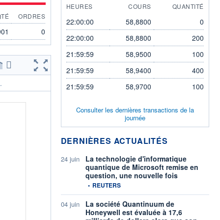
HEURES
COURS
QUANTITÉ
QTÉ
ORDRES
22:00:00
58,8800
0
901
0
22:00:00
58,8800
200
21:59:59
58,9500
100
21:59:59
58,9400
400
.
21:59:59
58,9700
100
Consulter les dernières transactions de la
journée
DERNIÈRES ACTUALITÉS
La technologie d'informatique
24 juin
quantique de Microsoft remise en
question, une nouvelle fois
information fournie par
•
REUTERS
La société Quantinuum de
04 juin
Honeywell est évaluée à 17,6