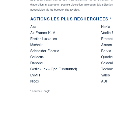
élaboration, ni exercé un pouvoir discrétionnaire quant à la sélectio
accessibles via les bureaux d'analystes.
ACTIONS LES PLUS RECHERCHÉES *
Axa
Nokia
Air France-KLM
Veolia
Essilor Luxxotica
Eramet
Michelin
Alstom
Schneider Electric
Forvia
Cellectis
Quadie
Danone
Solocal
Getlink (ex - Gpe Eurotunnel)
Techn
LVMH
Valeo
Nicox
ADP
* source Google