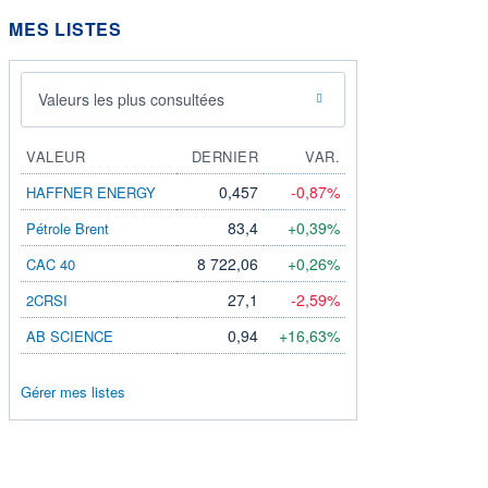
MES LISTES
Valeurs les plus consultées
VALEUR
DERNIER
VAR.
0,457
-0,87%
HAFFNER ENERGY
83,4
+0,39%
Pétrole Brent
8 722,06
+0,26%
CAC 40
27,1
-2,59%
2CRSI
0,94
+16,63%
AB SCIENCE
Gérer mes listes