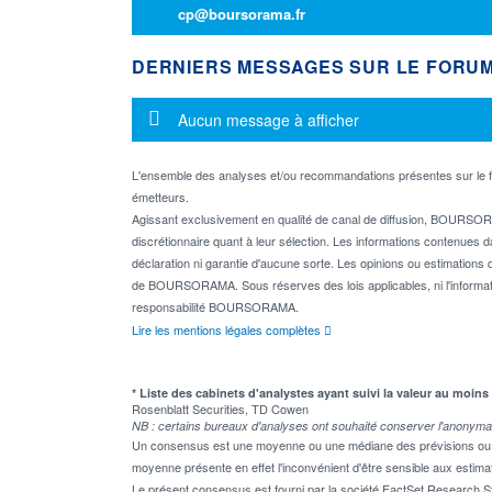
cp@boursorama.fr
DERNIERS MESSAGES SUR LE FORU
Message d'information
Aucun message à afficher
L'ensemble des analyses et/ou recommandations présentes sur l
émetteurs.
Agissant exclusivement en qualité de canal de diffusion, BOURSORA
discrétionnaire quant à leur sélection. Les informations contenues 
déclaration ni garantie d'aucune sorte. Les opinions ou estimations q
de BOURSORAMA. Sous réserves des lois applicables, ni l'informati
responsabilité BOURSORAMA.
Lire les mentions légales complètes
* Liste des cabinets d'analystes ayant suivi la valeur au moins
Rosenblatt Securities, TD Cowen
NB : certains bureaux d'analyses ont souhaité conserver l'anonyma
Un consensus est une moyenne ou une médiane des prévisions ou des
moyenne présente en effet l'inconvénient d'être sensible aux estima
Le présent consensus est fourni par la société FactSet Research Sy