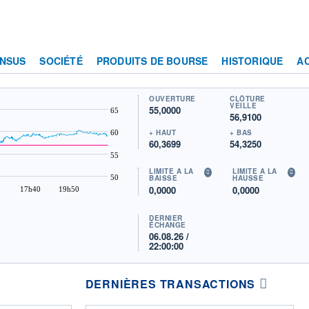
NSUS
SOCIÉTÉ
PRODUITS DE BOURSE
HISTORIQUE
A
OUVERTURE
CLÔTURE
VEILLE
55,0000
65
56,9100
+ HAUT
+ BAS
60
60,3699
54,3250
55
LIMITE À LA
LIMITE À LA
50
BAISSE
HAUSSE
0,0000
0,0000
17h40
19h50
DERNIER
ÉCHANGE
06.08.26 /
22:00:00
DERNIÈRES TRANSACTIONS