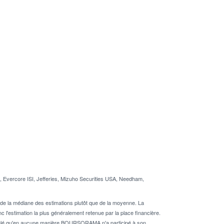
, Evercore ISI, Jefferies, Mizuho Securities USA, Needham,
de la médiane des estimations plutôt que de la moyenne. La
 l'estimation la plus généralement retenue par la place financière.
rappelé qu'en aucune manière BOURSORAMA n'a participé à son