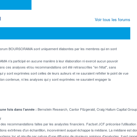
M
Voir tous les forums
e forum BOURSORAMA sont uniquement élaborées par les membres qui en sont
MA n'a participé en aucune manière à leur élaboration ni exercé aucun pouvoir
dans ces analyses et/ou recommandations ont été retranscrites "en l'état", sans
ui y sont exprimées sont celles de leurs auteurs et ne sauraient refléter le point de vue
on contenue, ni les analyses qui y sont exprimées ne sauraient engager la
Bernstein Research, Cantor Fitzgerald, Craig Hallum Capital Group
 une fois dans l'année :
t
 recommandations faites par les analystes financiers. Factset JCF préconise l'utilisation 
tions extrêmes d'un échantillon, inconvénient auquel échappe la médiane. La médiane est donc
stems Inc et résulte par nature d'une diffusion de plusieurs opinions d'analystes. Il est 