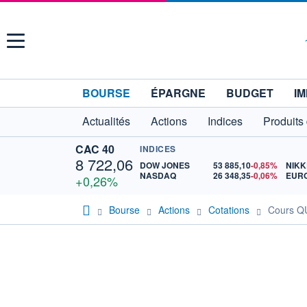
Menu
BOURSE
ÉPARGNE
BUDGET
IM
Actualités
Actions
Indices
Produits
CAC 40
INDICES
8 722,06
DOW JONES
53 885,10
-0,85%
NIKK
NASDAQ
26 348,35
-0,06%
EURO
+0,26%
Bourse
Actions
Cotations
Cours 