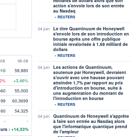
milliards de dollars alors que son
action s'envole lors de son entrée
au Nasdaq
information fournie par
•
REUTERS
Le titre Quantinuum de Honeywell
04 juin
s'envole lors de son introduction en
bourse après une offre publique
initiale revalorisée à 1,68 milliard de
dollars
information fournie par
•
REUTERS
AUGUST
6 AUGUST
-08
06-08
Les actions de Quantinuum,
04 juin
910
58,880
soutenue par Honeywell, devraient
s'ouvrir avec une hausse pouvant
12%
+3,46%
atteindre 1,7% par rapport au prix
d'introduction en bourse, suite à
660
55,000
une augmentation du montant de
l'introduction en bourse
499
60,3699
information fournie par
•
REUTERS
160
54,325
Quantinuum de Honeywell s'apprête
04 juin
-
-
à faire son entrée au Nasdaq alors
que l'informatique quantique prend
ours :
+14,53%
de l'ampleur
information fournie par