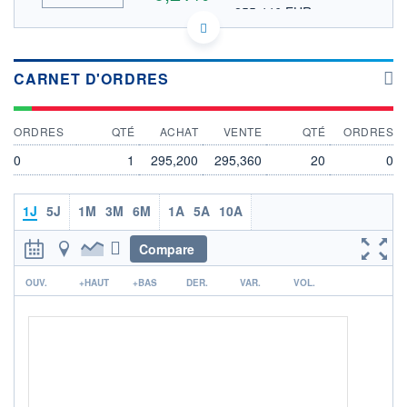
255,446 EUR
VALEUR INDICATIVE
ACTIONNAIRES
US4523081093 ITW
DONNÉES TEMPS DIFFÉRÉ
Politique d'exécution
CARNET D'ORDRES
Cotation sur les autres places
ORDRES
QTÉ
ACHAT
VENTE
QTÉ
ORDRES
298
0
1
295,200
295,360
20
0
296
294
1J
5J
1M
3M
6M
1A
5A
10A
292
16h41
17h52
Compare
OUVERTURE
CLÔTURE VEILLE
r
292,140
294,720
OUV.
+HAUT
+BAS
DER.
VAR.
VOL.
+ HAUT
+ BAS
297,040
292,540
VOLUME
CAPITAL ÉCHANGÉ
157 816
0,05%
VALORISATION
CAPI.
BOURSIÈRE
84 966 MUSD