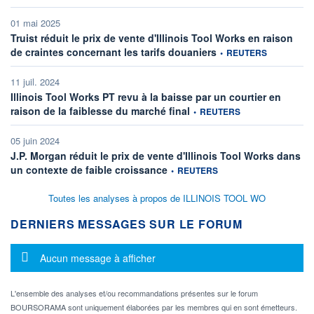
01 mai 2025
Truist réduit le prix de vente d'Illinois Tool Works en raison
information fournie par
de craintes concernant les tarifs douaniers
•
REUTERS
11 juil. 2024
Illinois Tool Works PT revu à la baisse par un courtier en
information fournie par
raison de la faiblesse du marché final
•
REUTERS
05 juin 2024
J.P. Morgan réduit le prix de vente d'Illinois Tool Works dans
information fournie par
un contexte de faible croissance
•
REUTERS
Toutes les analyses à propos de ILLINOIS TOOL WO
DERNIERS MESSAGES SUR LE FORUM
Message d'information
Aucun message à afficher
L'ensemble des analyses et/ou recommandations présentes sur le forum
BOURSORAMA sont uniquement élaborées par les membres qui en sont émetteurs.