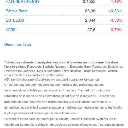
0,4555
-1,19%
HAFFNER ENERGY
83,38
+0,36%
Pétrole Brent
2,044
-4,58%
EUTELSAT
27,6
-0,79%
2CRSI
Gérer mes listes
* Liste des cabinets d'analystes ayant suivi la valeur au moins une fois dans
Argus Research, Baptista Research, Deutsche Bank Research, Equisights,
l'année :
Evercore ISI, Jefferies, Melius Research, Stifel Nicolaus, Truist Securities, Vertical
Research Partners, Wells Fargo Securities
NB : certains bureaux d'analyses ont souhaité conserver l'anonymat
Un consensus est une moyenne ou une médiane des prévisions ou des
recommandations faites par les analystes financiers. Factset JCF préconise
l'utilisation de la médiane des estimations plutôt que de la moyenne. La moyenne
présente en effet l'inconvénient d'être sensible aux estimations extrêmes d'un
échantillon, inconvénient auquel échappe la médiane. La médiane est donc l'estimation
la plus généralement retenue par la place financière.
Le présent consensus est fourni par la société FactSet Research Systems Inc et
résulte par nature d'une diffusion de plusieurs opinions d'analystes. Il est rappelé qu'en