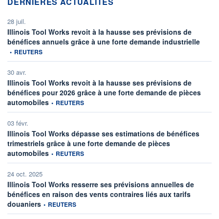
DERNIÈRES ACTUALITÉS
28 juil.
Illinois Tool Works revoit à la hausse ses prévisions de
informa
bénéfices annuels grâce à une forte demande industrielle
•
REUTERS
30 avr.
Illinois Tool Works revoit à la hausse ses prévisions de
bénéfices pour 2026 grâce à une forte demande de pièces
information fournie par
automobiles
•
REUTERS
03 févr.
Illinois Tool Works dépasse ses estimations de bénéfices
trimestriels grâce à une forte demande de pièces
information fournie par
automobiles
•
REUTERS
24 oct. 2025
Illinois Tool Works resserre ses prévisions annuelles de
bénéfices en raison des vents contraires liés aux tarifs
information fournie par
douaniers
•
REUTERS