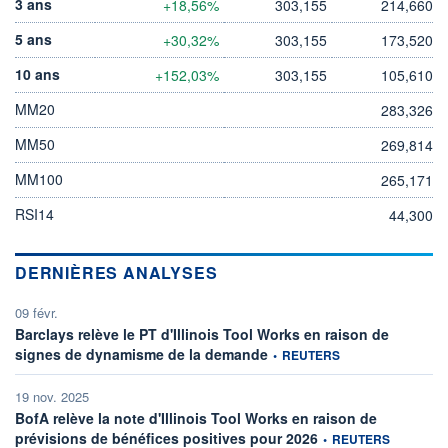
3 ans
+18,56%
303,155
214,660
5 ans
+30,32%
303,155
173,520
10 ans
+152,03%
303,155
105,610
MM20
283,326
MM50
269,814
MM100
265,171
RSI14
44,300
DERNIÈRES ANALYSES
09 févr.
Barclays relève le PT d'Illinois Tool Works en raison de
information fournie par
signes de dynamisme de la demande
•
REUTERS
19 nov. 2025
BofA relève la note d'Illinois Tool Works en raison de
information fournie par
prévisions de bénéfices positives pour 2026
•
REUTERS