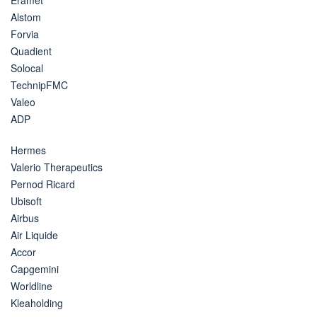
Alstom
Forvia
Quadient
Solocal
TechnipFMC
Valeo
ADP
Hermes
Valerio Therapeutics
Pernod Ricard
Ubisoft
Airbus
Air Liquide
Accor
Capgemini
Worldline
Kleaholding