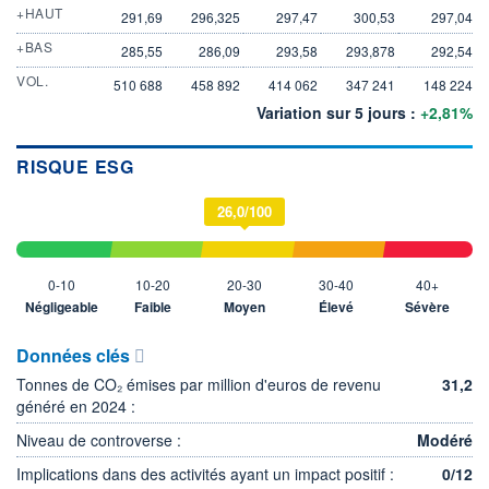
+HAUT
291,69
296,325
297,47
300,53
297,04
+BAS
285,55
286,09
293,58
293,878
292,54
VOL.
510 688
458 892
414 062
347 241
148 224
Variation sur 5 jours :
+2,81%
RISQUE ESG
26,0/100
0-10
10-20
20-30
30-40
40+
Négligeable
Faible
Moyen
Élevé
Sévère
Données clés
Tonnes de CO₂ émises par million d'euros de revenu
31,2
généré en 2024 :
Niveau de controverse :
Modéré
Implications dans des activités ayant un impact positif :
0/12