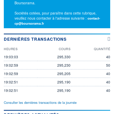
Boursorama.
Sociétés cotées, pour paraître dans cette rubrique,
veuillez nous contacter à l'adresse suivante :
contact-
cp@boursorama.fr
DERNIÈRES TRANSACTIONS
HEURES
COURS
QUANTITÉ
19:03:03
295,330
40
19:02:59
295,230
50
19:02:59
295,205
40
19:02:51
295,190
40
19:02:51
295,190
40
Consulter les dernières transactions de la journée