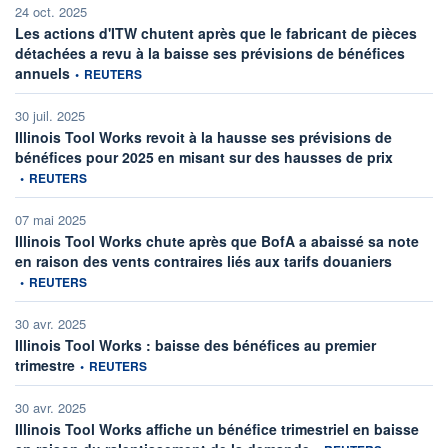
24 oct. 2025
Les actions d'ITW chutent après que le fabricant de pièces
détachées a revu à la baisse ses prévisions de bénéfices
information fournie par
annuels
•
REUTERS
30 juil. 2025
Illinois Tool Works revoit à la hausse ses prévisions de
informatio
bénéfices pour 2025 en misant sur des hausses de prix
•
REUTERS
07 mai 2025
Illinois Tool Works chute après que BofA a abaissé sa note
informatio
en raison des vents contraires liés aux tarifs douaniers
•
REUTERS
30 avr. 2025
Illinois Tool Works : baisse des bénéfices au premier
information fournie par
trimestre
•
REUTERS
30 avr. 2025
Illinois Tool Works affiche un bénéfice trimestriel en baisse
information fournie par