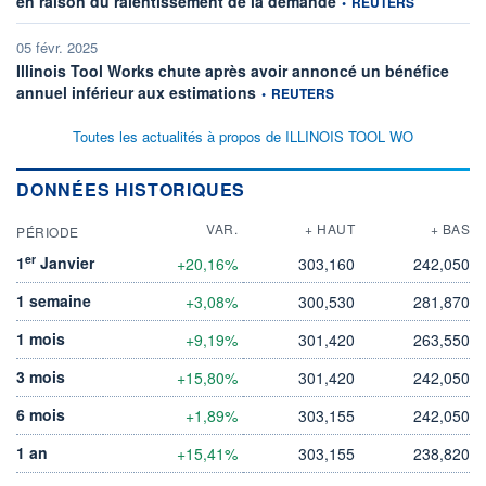
en raison du ralentissement de la demande
•
REUTERS
05 févr. 2025
Illinois Tool Works chute après avoir annoncé un bénéfice
information fournie par
annuel inférieur aux estimations
•
REUTERS
Toutes les actualités à propos de ILLINOIS TOOL WO
DONNÉES HISTORIQUES
VAR.
+ HAUT
+ BAS
PÉRIODE
er
1
Janvier
+20,16%
303,160
242,050
1 semaine
+3,08%
300,530
281,870
1 mois
+9,19%
301,420
263,550
3 mois
+15,80%
301,420
242,050
6 mois
+1,89%
303,155
242,050
1 an
+15,41%
303,155
238,820