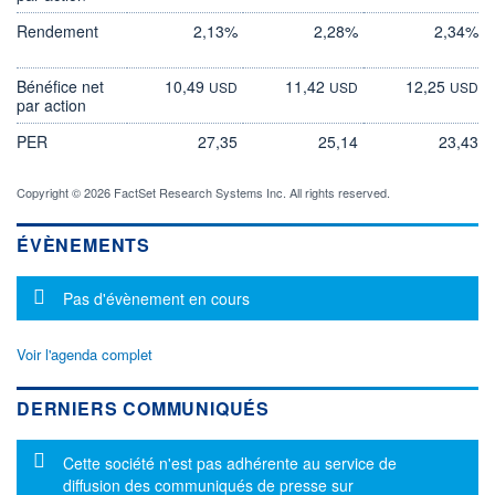
Rendement
2,13%
2,28%
2,34%
Bénéfice net
10,49
11,42
12,25
USD
USD
USD
par action
PER
27,35
25,14
23,43
Copyright © 2026 FactSet Research Systems Inc. All rights reserved.
ÉVÈNEMENTS
Message d'information
Pas d'évènement en cours
Voir l'agenda complet
DERNIERS COMMUNIQUÉS
Message d'information
Cette société n'est pas adhérente au service de
diffusion des communiqués de presse sur