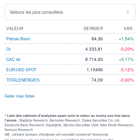
Valeurs les plus consultées
VALEUR
DERNIER
VAR.
84,36
+1,54%
Pétrole Brent
4 333,81
-0,23%
Or
8 714,93
+0,17%
CAC 40
1,15496
-0,12%
EUR/USD SPOT
74,09
-0,60%
TOTALENERGIES
Gérer mes listes
* Liste des cabinets d'analystes ayant suivi la valeur au moins une fois dans
Baptista Research, Bernstein Research, Daiwa Securities Co. Ltd.,
l'année :
Deutsche Bank Research, Equisights, Mizuho Securities USA, New Street Research,
Nomura Research
NB : certains bureaux d'analyses ont souhaité conserver l'anonymat
Un consensus est une moyenne ou une médiane des prévisions ou des