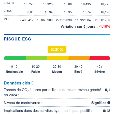
+HAUT
16,755
16,925
16,88
16,435
16,725
+BAS
0,00
16,34
15,95
15,74
16,195
VOL.
7 438 412
10 863 900
22 278 398
11 722 284
11 612 200
Variation sur 5 jours :
-1,10%
RISQUE ESG
20,2/100
0-10
10-20
20-30
30-40
40+
Négligeable
Faible
Moyen
Élevé
Sévère
Données clés
Tonnes de CO₂ émises par million d'euros de revenu généré
5,1
en 2024 :
Niveau de controverse :
Significatif
Implications dans des activités ayant un impact positif :
0/12