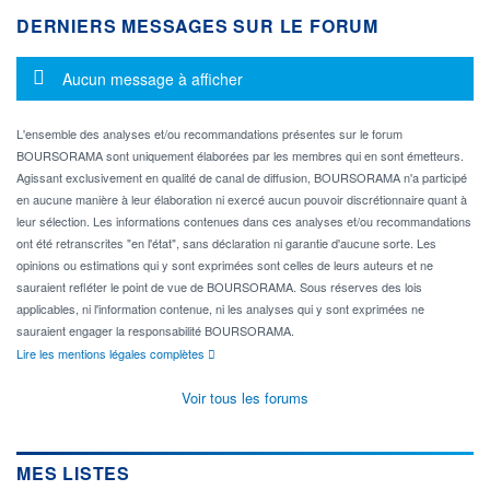
DERNIERS MESSAGES SUR LE FORUM
Message d'information
Aucun message à afficher
L'ensemble des analyses et/ou recommandations présentes sur le forum
BOURSORAMA sont uniquement élaborées par les membres qui en sont émetteurs.
Agissant exclusivement en qualité de canal de diffusion, BOURSORAMA n'a participé
en aucune manière à leur élaboration ni exercé aucun pouvoir discrétionnaire quant à
leur sélection. Les informations contenues dans ces analyses et/ou recommandations
ont été retranscrites "en l'état", sans déclaration ni garantie d'aucune sorte. Les
opinions ou estimations qui y sont exprimées sont celles de leurs auteurs et ne
sauraient refléter le point de vue de BOURSORAMA. Sous réserves des lois
applicables, ni l'information contenue, ni les analyses qui y sont exprimées ne
sauraient engager la responsabilité BOURSORAMA.
Lire les mentions légales complètes
Voir tous les forums
MES LISTES