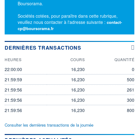
Boursorama.
Sociétés cotées, pour paraître dans cette rubrique,
veuillez nous contacter à l'adresse suivante :
contact-
cp@boursorama.fr
DERNIÈRES TRANSACTIONS
HEURES
COURS
QUANTITÉ
22:00:00
16,230
0
21:59:59
16,230
500
21:59:56
16,230
261
21:59:56
16,230
300
21:59:56
16,230
800
Consulter les dernières transactions de la journée