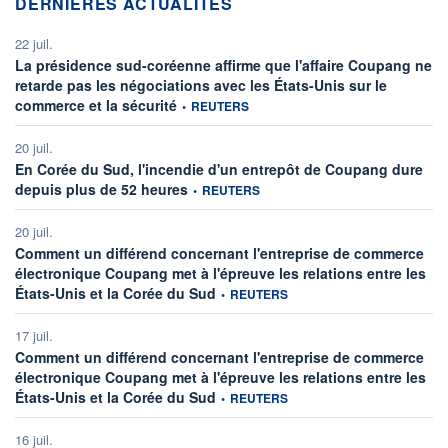
DERNIÈRES ACTUALITÉS
22 juil.
La présidence sud-coréenne affirme que l'affaire Coupang ne
retarde pas les négociations avec les États-Unis sur le
information fournie par
commerce et la sécurité
•
REUTERS
20 juil.
En Corée du Sud, l'incendie d'un entrepôt de Coupang dure
information fournie par
depuis plus de 52 heures
•
REUTERS
20 juil.
Comment un différend concernant l'entreprise de commerce
électronique Coupang met à l'épreuve les relations entre les
information fournie par
États-Unis et la Corée du Sud
•
REUTERS
17 juil.
Comment un différend concernant l'entreprise de commerce
électronique Coupang met à l'épreuve les relations entre les
information fournie par
États-Unis et la Corée du Sud
•
REUTERS
16 juil.