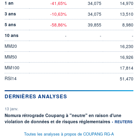
1 an
-41,65%
34,075
14,970
3 ans
-10,63%
34,075
13,510
5 ans
-58,86%
39,855
8,980
10 ans
-
-
-
MM20
16,230
MM50
16,926
MM100
17,814
RSI14
51,470
DERNIÈRES ANALYSES
13 janv.
Nomura rétrograde Coupang à "neutre" en raison d'une
information fourn
violation de données et de risques réglementaires
•
REUTERS
Toutes les analyses à propos de COUPANG RG-A