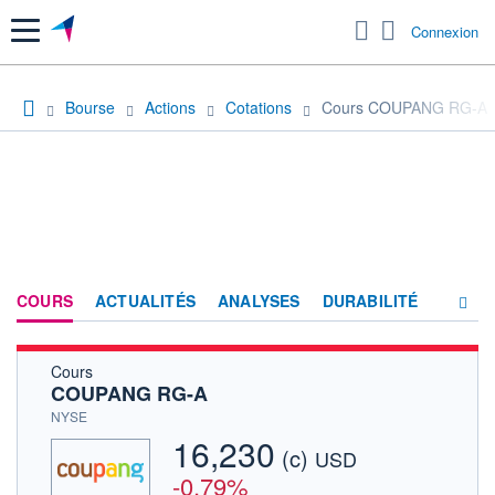
Menu
Connexion
Bourse
Actions
Cotations
Cours COUPANG RG-A
COURS
ACTUALITÉS
ANALYSES
DURABILITÉ
Cours
CONSENSUS
COUPANG RG-A
SOCIÉTÉ
NYSE
16,230
(c)
PRODUITS DE BOURSE
USD
-0,79%
HISTORIQUE