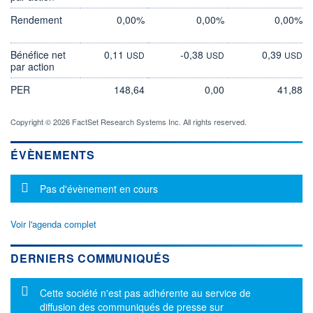
Rendement
0,00%
0,00%
0,00%
Bénéfice net
0,11
-0,38
0,39
USD
USD
USD
par action
PER
148,64
0,00
41,88
Copyright © 2026 FactSet Research Systems Inc. All rights reserved.
ÉVÈNEMENTS
Message d'information
Pas d'évènement en cours
Voir l'agenda complet
DERNIERS COMMUNIQUÉS
Message d'information
Cette société n'est pas adhérente au service de
diffusion des communiqués de presse sur