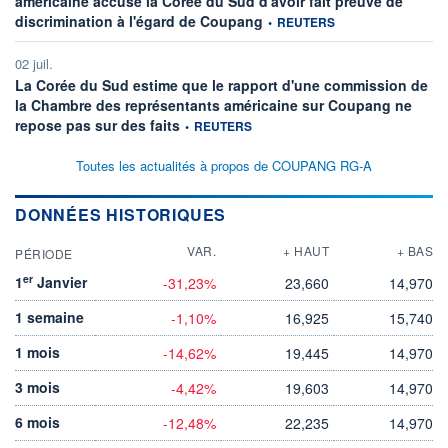
américaine accuse la Corée du Sud d'avoir fait preuve de
information fournie par
discrimination à l'égard de Coupang
•
REUTERS
02 juil.
La Corée du Sud estime que le rapport d'une commission de
la Chambre des représentants américaine sur Coupang ne
information fournie par
repose pas sur des faits
•
REUTERS
Toutes les actualités à propos de COUPANG RG-A
DONNÉES HISTORIQUES
VAR.
+ HAUT
+ BAS
PÉRIODE
er
1
Janvier
-31,23%
23,660
14,970
1 semaine
-1,10%
16,925
15,740
1 mois
-14,62%
19,445
14,970
3 mois
-4,42%
19,603
14,970
6 mois
-12,48%
22,235
14,970