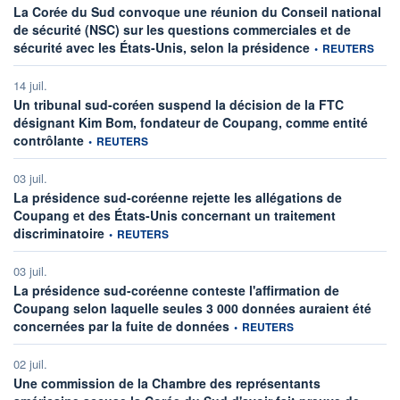
La Corée du Sud convoque une réunion du Conseil national
de sécurité (NSC) sur les questions commerciales et de
information fournie
sécurité avec les États-Unis, selon la présidence
•
REUTERS
14 juil.
Un tribunal sud-coréen suspend la décision de la FTC
désignant Kim Bom, fondateur de Coupang, comme entité
information fournie par
contrôlante
•
REUTERS
03 juil.
La présidence sud-coréenne rejette les allégations de
Coupang et des États-Unis concernant un traitement
information fournie par
discriminatoire
•
REUTERS
03 juil.
La présidence sud-coréenne conteste l'affirmation de
Coupang selon laquelle seules 3 000 données auraient été
information fournie par
concernées par la fuite de données
•
REUTERS
02 juil.
Une commission de la Chambre des représentants