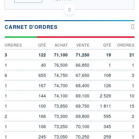
HISTORIQUE
DE0007231326 SIX2
DONNÉES TEMPS DIFFÉRÉ
ACTIONNAIRES
Politique d'exécution
CARNET D'ORDRES
Cotation sur les autres places
72
ORDRES
QTÉ
ACHAT
VENTE
QTÉ
ORDRES
71
3
122
71,100
71,250
19
21
70
1
40
76,500
66,850
1
1
69
6
655
74,750
67,650
108
3
11h51
14h42
17h33
1
167
74,700
68,400
126
1
OUVERTURE
CLÔTURE VEILLE
70,500
70,000
1
144
74,100
69,100
2 529
10
+ HAUT
+ BAS
1
71,850
100
73,850
70,000
69,750
1 811
15
2
166
73,300
69,800
595
2
VOLUME
CAPITAL ÉCHANGÉ
32 378
0,11%
1
106
73,250
70,100
345
1
VALORISATION
DERNIER ÉCHANGE
2 161 MEUR
07.08.26 / 17:35:02
1
245
73,050
70,250
259
1