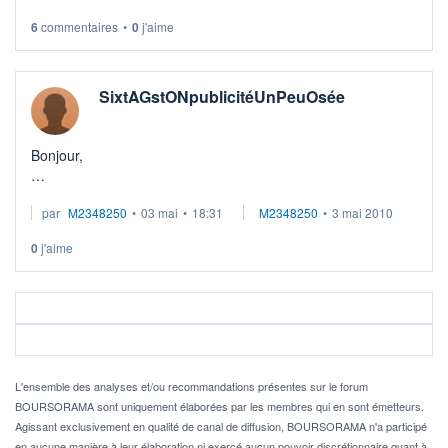
valeurs résiduel ...
6
commentaires
•
0
j'aime
SixtAGstONpublicitéUnPeuOsée
Bonjour,
La publicité de Sixt sur le petit Nicolas est un peu
par
M2348250
•
03 mai
•
18:31
M2348250
•
3 mai 2010
imprudente.
0
j'aime
Même si c'est un homme public et qu'il encaisse bien, il est
possible qu'il réagisse à sa façon à cet humour déca ...
L'ensemble des analyses et/ou recommandations présentes sur le forum
BOURSORAMA sont uniquement élaborées par les membres qui en sont émetteurs.
Agissant exclusivement en qualité de canal de diffusion, BOURSORAMA n'a participé
en aucune manière à leur élaboration ni exercé aucun pouvoir discrétionnaire quant à