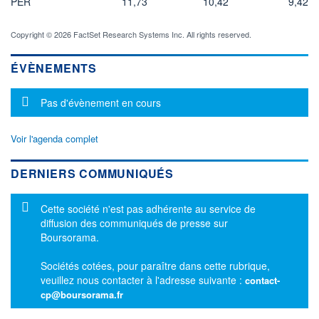
PER
11,73
10,42
9,42
Copyright © 2026 FactSet Research Systems Inc. All rights reserved.
ÉVÈNEMENTS
Message d'information
Pas d'évènement en cours
Voir l'agenda complet
DERNIERS COMMUNIQUÉS
Message d'information
Cette société n'est pas adhérente au service de
diffusion des communiqués de presse sur
Boursorama.
Sociétés cotées, pour paraître dans cette rubrique,
veuillez nous contacter à l'adresse suivante :
contact-
cp@boursorama.fr