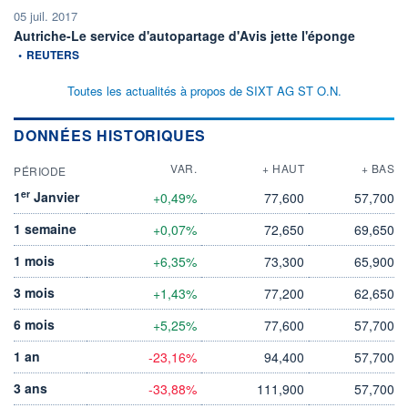
05 juil. 2017
information
Autriche-Le service d'autopartage d'Avis jette l'éponge
•
REUTERS
Toutes les actualités à propos de SIXT AG ST O.N.
DONNÉES HISTORIQUES
VAR.
+ HAUT
+ BAS
PÉRIODE
er
1
Janvier
+0,49%
77,600
57,700
1 semaine
+0,07%
72,650
69,650
1 mois
+6,35%
73,300
65,900
3 mois
+1,43%
77,200
62,650
6 mois
+5,25%
77,600
57,700
1 an
-23,16%
94,400
57,700
3 ans
-33,88%
111,900
57,700