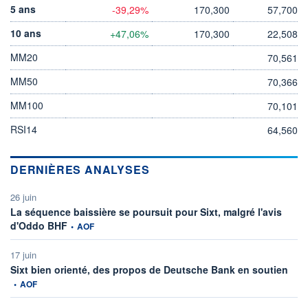
5 ans
-39,29%
170,300
57,700
10 ans
+47,06%
170,300
22,508
MM20
70,561
MM50
70,366
MM100
70,101
RSI14
64,560
DERNIÈRES ANALYSES
26 juin
La séquence baissière se poursuit pour Sixt, malgré l'avis
information fournie par
d'Oddo BHF
•
AOF
17 juin
infor
Sixt bien orienté, des propos de Deutsche Bank en soutien
•
AOF