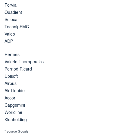
Forvia
Quadient
Solocal
TechnipFMC
Valeo
ADP
Hermes
Valerio Therapeutics
Pernod Ricard
Ubisoft
Airbus
Air Liquide
Accor
Capgemini
Worldline
Kleaholding
* source Google