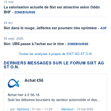
13 mai
La valorisation actuelle de Sixt est attractive selon Oddo
information fournie par
BHF
•
ZONEBOURSE
24 avr.
informatio
Sixt dans le rouge, Jefferies est pourtant très optimiste
•
AOF
05 sept. 2025
information fournie par
Sixt: UBS passe à l'achat sur le titre
•
ZONEBOURSE
Toutes les analyses à propos de SIXT AG ST O.N.
DERNIERS MESSAGES SUR LE FORUM SIXT AG
ST O.N.
Achat €56
Achat hier à € 56.18.
Subi les déboires boursiers du secteur automobile et des
taux d'intérêt qui restent élevés.
par
Alphacut
•
01 avr.
•
11:29
Alphacut
•
13 mai 2025
La branche européenne est toutefois en mode risk-free sur