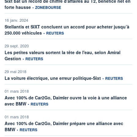
Sixt bat un record de chiffre d'affaires au T2, bénéfice net en
information fournie par
forte hausse
•
ZONEBOURSE
16 janv. 2024
Stellantis et SIXT concluent un accord pour acheter jusqu’à
information fournie par
250.000 véhicules
•
REUTERS
29 sept. 2020
Les petites valeurs sortent la tête de l'eau, selon Amiral
information fournie par
Gestion
•
REUTERS
29 mai 2018
information fournie pa
La voiture électrique, une erreur politique-Sixt
•
REUTERS
01 mars 2018
Avec 100% de Car2Go, Daimler ouvre la voie à une alliance
information fournie par
avec BMW
•
REUTERS
01 mars 2018
Avec 100% de Car2Go, Daimler prépare une alliance avec
information fournie par
BMW
•
REUTERS