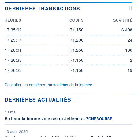
DERNIÈRES TRANSACTIONS
HEURES
COURS
QUANTITÉ
17:35:02
71,150
16 498
17:29:17
71,200
24
17:28:01
71,250
186
17:26:38
71,150
2
17:26:23
71,150
19
Consulter les dernières transactions de la journée
DERNIÈRES ACTUALITÉS
13 mai
information fournie par
Sixt sur la bonne voie selon Jefferies
•
ZONEBOURSE
13 août 2025