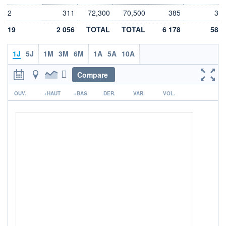
LIMITE À LA
LIMITE À LA
2
311
72,300
70,500
385
3
BAISSE
HAUSSE
0,000
0,000
19
2 056
TOTAL
TOTAL
6 178
58
RENDEMENT
PER ESTIMÉ
ESTIMÉ 2026
2026
5,04%
10,42
1J
5J
1M
3M
6M
1A
5A
10A
DERNIER
DATE
Compare
DIVIDENDE
DERNIER
DIVIDENDE
0,00 EUR
-
r
OUV.
+HAUT
+BAS
DER.
VAR.
VOL.
PROCHAIN
DIVIDENDE
-
ÉLIGIBILITÉ
RISQUE ESG
BOURSOVIE LUX
12,9/100 (faible)
CTO BUSINESS
+ PORTEFEUILLE
+ LISTE