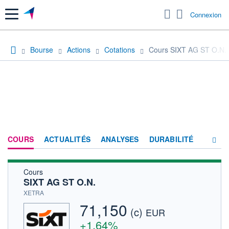
Menu
Connexion
Bourse
Actions
Cotations
Cours SIXT AG ST O.N.
COURS
ACTUALITÉS
ANALYSES
DURABILITÉ
Cours
CONSENSUS
SIXT AG ST O.N.
SOCIÉTÉ
XETRA
71,150
(c)
PRODUITS DE BOURSE
EUR
+1,64%
FORUM