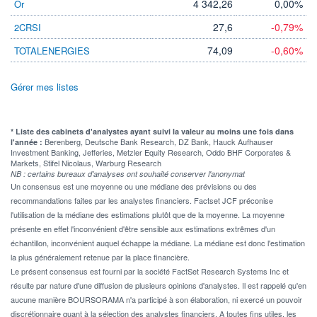
4 342,26
0,00%
Or
27,6
-0,79%
2CRSI
74,09
-0,60%
TOTALENERGIES
Gérer mes listes
* Liste des cabinets d'analystes ayant suivi la valeur au moins une fois dans
Berenberg, Deutsche Bank Research, DZ Bank, Hauck Aufhauser
l'année :
Investment Banking, Jefferies, Metzler Equity Research, Oddo BHF Corporates &
Markets, Stifel Nicolaus, Warburg Research
NB : certains bureaux d'analyses ont souhaité conserver l'anonymat
Un consensus est une moyenne ou une médiane des prévisions ou des
recommandations faites par les analystes financiers. Factset JCF préconise
l'utilisation de la médiane des estimations plutôt que de la moyenne. La moyenne
présente en effet l'inconvénient d'être sensible aux estimations extrêmes d'un
échantillon, inconvénient auquel échappe la médiane. La médiane est donc l'estimation
la plus généralement retenue par la place financière.
Le présent consensus est fourni par la société FactSet Research Systems Inc et
résulte par nature d'une diffusion de plusieurs opinions d'analystes. Il est rappelé qu'en
aucune manière BOURSORAMA n'a participé à son élaboration, ni exercé un pouvoir
discrétionnaire quant à la sélection des analystes financiers. A toutes fins utiles, les