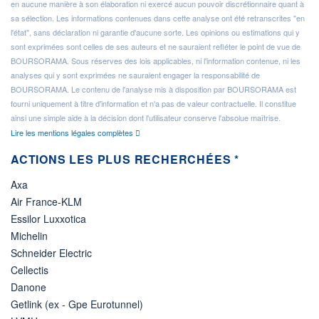
en aucune manière à son élaboration ni exercé aucun pouvoir discrétionnaire quant à
sa sélection. Les informations contenues dans cette analyse ont été retranscrites "en
l'état", sans déclaration ni garantie d'aucune sorte. Les opinions ou estimations qui y
sont exprimées sont celles de ses auteurs et ne sauraient refléter le point de vue de
BOURSORAMA. Sous réserves des lois applicables, ni l'information contenue, ni les
analyses qui y sont exprimées ne sauraient engager la responsabilité de
BOURSORAMA. Le contenu de l'analyse mis à disposition par BOURSORAMA est
fourni uniquement à titre d'information et n'a pas de valeur contractuelle. Il constitue
ainsi une simple aide à la décision dont l'utilisateur conserve l'absolue maîtrise.
Lire les mentions légales complètes
ACTIONS LES PLUS RECHERCHÉES *
Axa
Air France-KLM
Essilor Luxxotica
Michelin
Schneider Electric
Cellectis
Danone
Getlink (ex - Gpe Eurotunnel)