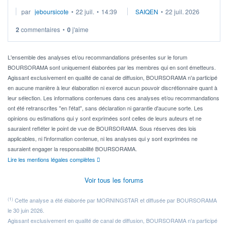
Je cherche à investir sur le secteur du calcul quantique, mais
par
jeboursicote
•
22 juil.
•
14:39
SAIQEN
•
22 juil. 2026
via un ETF plutôt que des actions individuelles.
2
commentaires
•
0
j'aime
Idéalement, je voudrais qu'il soit éligible au PEA.
Pour l' ...
L'ensemble des analyses et/ou recommandations présentes sur le forum
BOURSORAMA sont uniquement élaborées par les membres qui en sont émetteurs.
Agissant exclusivement en qualité de canal de diffusion, BOURSORAMA n'a participé
en aucune manière à leur élaboration ni exercé aucun pouvoir discrétionnaire quant à
leur sélection. Les informations contenues dans ces analyses et/ou recommandations
ont été retranscrites "en l'état", sans déclaration ni garantie d'aucune sorte. Les
opinions ou estimations qui y sont exprimées sont celles de leurs auteurs et ne
sauraient refléter le point de vue de BOURSORAMA. Sous réserves des lois
applicables, ni l'information contenue, ni les analyses qui y sont exprimées ne
sauraient engager la responsabilité BOURSORAMA.
Lire les mentions légales complètes
Voir tous les forums
(1)
Cette analyse a été élaborée par MORNINGSTAR et diffusée par BOURSORAMA
le 30 juin 2026.
Agissant exclusivement en qualité de canal de diffusion, BOURSORAMA n'a participé