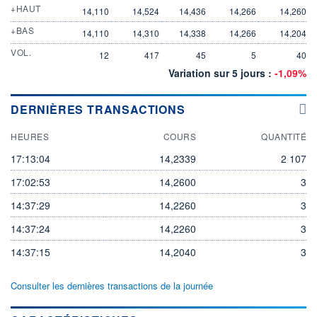
+HAUT
14,110
14,524
14,436
14,266
14,260
+BAS
14,110
14,310
14,338
14,266
14,204
VOL.
12
417
45
5
40
Variation sur 5 jours :
-1,09%
DERNIÈRES TRANSACTIONS
HEURES
COURS
QUANTITÉ
17:13:04
14,2339
2 107
17:02:53
14,2600
3
14:37:29
14,2260
3
14:37:24
14,2260
3
14:37:15
14,2040
3
Consulter les dernières transactions de la journée