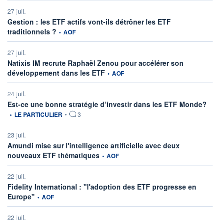
27 juil.
Gestion : les ETF actifs vont-ils détrôner les ETF
information fournie par
traditionnels ?
•
AOF
27 juil.
Natixis IM recrute Raphaël Zenou pour accélérer son
information fournie par
développement dans les ETF
•
AOF
24 juil.
infor
Est-ce une bonne stratégie d’investir dans les ETF Monde?
•
LE PARTICULIER
•
3
23 juil.
Amundi mise sur l'intelligence artificielle avec deux
information fournie par
nouveaux ETF thématiques
•
AOF
22 juil.
Fidelity International : "l'adoption des ETF progresse en
information fournie par
Europe"
•
AOF
22 juil.