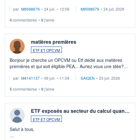
EUR (LU0546913194), que je souhaite vendre. Lorsque je
par
M9598679
•
24 juil.
•
12:09
M9598679
•
24 juil. 2026
veux procéder à la vente, on me signale ...
4
commentaires
•
0
j'aime
matières premières
ETF ET OPCVM
Bonjour je cherche un OPCVM ou Etf dédié aux matières
premières et qui soit éligible PEA... Auriez vous une idée?
Merci de vos conseils
par
M4141137
•
09 juil.
•
11:09
SAIQEN
•
23 juil. 2026
5
commentaires
•
0
j'aime
ETF exposés au secteur du calcul quan…
ETF ET OPCVM
Salut à tous,