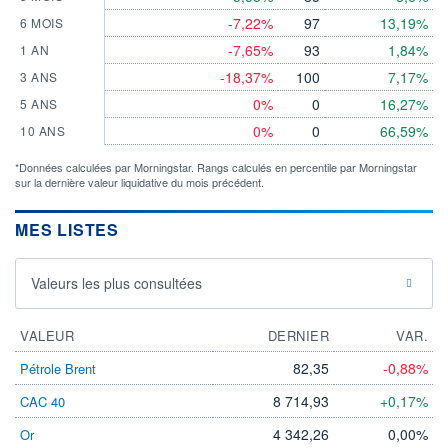
-7,22%
97
13,19%
6 MOIS
-7,65%
93
1,84%
1 AN
-18,37%
100
7,17%
3 ANS
0%
0
16,27%
5 ANS
0%
0
66,59%
10 ANS
*Données calculées par Morningstar. Rangs calculés en percentile par Morningstar
sur la dernière valeur liquidative du mois précédent.
MES LISTES
Valeurs les plus consultées
VALEUR
DERNIER
VAR.
82,35
-0,88%
Pétrole Brent
8 714,93
+0,17%
CAC 40
4 342,26
0,00%
Or