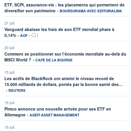
ETF, SCPI, assurance-vie : les placements qui permettent de
information fournie par
diversifier son patrimoine
•
BOURSORAMA AVEC EDITORIALINK
21 juil.
Vanguard abaisse les frais de son ETF mondial phare à
information fournie par
0,14%
•
AOF
•
1
20 juil.
Comment se positionner sur l’économie mondiale au-delà du
information fournie par
MSCI World ?
•
CAFÉ DE LA BOURSE
15 juil.
Les actifs de BlackRock ont atteint le niveau record de
infor
15.000 milliards de dollars, portés par la bonne santé des…
•
REUTERS
15 juil.
Pimco annonce une nouvelle arrivée pour ses ETF en
information fournie par
Allemagne
•
AGEFI ASSET MANAGEMENT
15 juil.