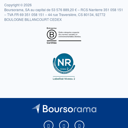
Copyright © 2026
Boursorama, SA au capital de 53 576 889,20 € – RCS Nanterre 351 058 151
– TVA FR 69 351 058 151 – 44 rue Traversière, CS 80134, 92772
BOULOGNE BILLANCOURT CEDEX
Boursorama sur Facebook
Boursorama sur X
Boursorama sur Youtu