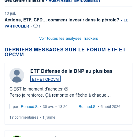
deuxième trimestre
•
AGEFI ASSET MANAGEMENT
10 juil.
information
Actions, ETF, CFD… comment investir dans le pétrole?
•
LE
PARTICULIER
•
1
Voir toutes les analyses Trackers
DERNIERS MESSAGES SUR LE FORUM ETF ET
OPCVM
ETF Défense de la BNP au plus bas
ETF ET OPCVM
C'EST le moment d'acheter 😄​
Perso je renforce. Çà remonte en flèche à chaque
suspission d'accord dans.la guerre du moyen-orient.
par
Renaud.S.
•
30 avr.
•
13:20
Renaud.S.
•
6 août 2026
Investissement long terme tip top pour sa retraite.
LU3 ...
17
commentaires
•
1
j'aime