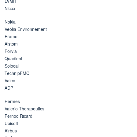
LVMH
Nicox
Nokia
Veolia Environnement
Eramet
Alstom
Forvia
Quadient
Solocal
TechnipFMC
Valeo
ADP
Hermes
Valerio Therapeutics
Pernod Ricard
Ubisoft
Airbus