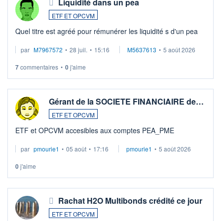
Liquidité dans un pea
ETF ET OPCVM
Quel titre est agréé pour rémunérer les liquidité s d'un pea
par
M7967572
•
28 juil.
•
15:16
M5637613
•
5 août 2026
7
commentaires
•
0
j'aime
Gérant de la SOCIETE FINANCIAIRE de…
ETF ET OPCVM
ETF et OPCVM accesibles aux comptes PEA_PME
par
pmourie1
•
05 août
•
17:16
pmourie1
•
5 août 2026
0
j'aime
Rachat H2O Multibonds crédité ce jour
ETF ET OPCVM