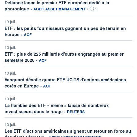
Defiance lance le premier ETF européen dédié à la
information fournie par
photonique
•
AGEFI ASSET MANAGEMENT
•
1
13 juil.
ETF : les petits fournisseurs gagnent un peu de terrain en
information fournie par
Europe
•
AOF
10 juil.
ETF : plus de 225 milliards d'euros engrangés au premier
information fournie par
semestre 2026
•
AOF
10 juil.
Vanguard dévoile quatre ETF UCITS d'actions américaines
information fournie par
cotés en Europe
•
AOF
10 juil.
La flambée des ETF « meme » laisse de nombreux
information fournie par
investisseurs dans le rouge
•
REUTERS
10 juil.
Les ETF d’actions américaines signent un retour en force au
information fournie par