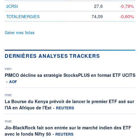
27,6
-0,79%
2CRSI
74,09
-0,60%
TOTALENERGIES
Gérer mes listes
DERNIÈRES ANALYSES TRACKERS
ven.
in
PIMCO décline sa stratégie StocksPLUS en format ETF UCITS
•
AOF
mer.
La Bourse du Kenya prévoit de lancer le premier ETF axé sur
information fournie par
l'IA en Afrique de l'Est
•
REUTERS
mar.
Jio-BlackRock fait son entrée sur le marché indien des ETF
information fournie par
avec le fonds Nifty 50
•
REUTERS