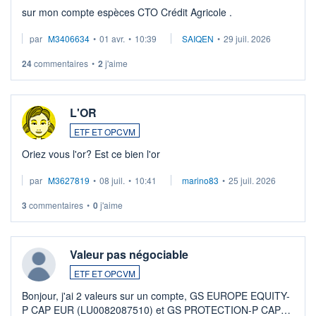
sur mon compte espèces CTO Crédit Agricole .
par
M3406634
•
01 avr.
•
10:39
SAIQEN
•
29 juil. 2026
24
commentaires
•
2
j'aime
L'OR
ETF ET OPCVM
Oriez vous l'or? Est ce bien l'or
par
M3627819
•
08 juil.
•
10:41
marino83
•
25 juil. 2026
3
commentaires
•
0
j'aime
Valeur pas négociable
ETF ET OPCVM
Bonjour, j'ai 2 valeurs sur un compte, GS EUROPE EQUITY-
P CAP EUR (LU0082087510) et GS PROTECTION-P CAP