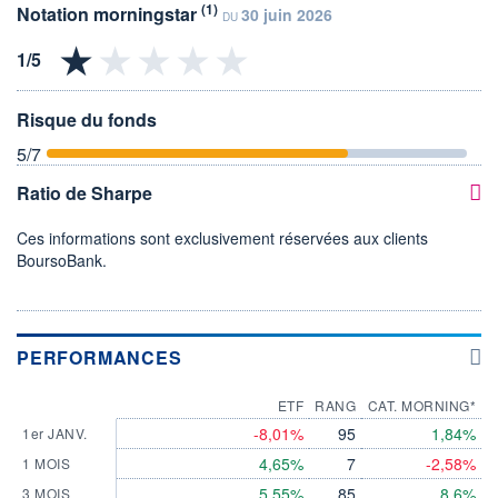
(1)
Notation morningstar
30 juin 2026
DU
Risque du fonds
5
/7
Ratio de Sharpe
Ces informations sont exclusivement réservées aux clients
BoursoBank.
PERFORMANCES
ETF
RANG
CAT. MORNING*
-8,01%
95
1,84%
1er JANV.
4,65%
7
-2,58%
1 MOIS
5,55%
85
8,6%
3 MOIS