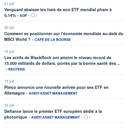
21 juil.
Vanguard abaisse les frais de son ETF mondial phare à
information fournie par
0,14%
•
AOF
•
1
20 juil.
Comment se positionner sur l’économie mondiale au-delà du
information fournie par
MSCI World ?
•
CAFÉ DE LA BOURSE
15 juil.
Les actifs de BlackRock ont atteint le niveau record de
infor
15.000 milliards de dollars, portés par la bonne santé des…
•
REUTERS
15 juil.
Pimco annonce une nouvelle arrivée pour ses ETF en
information fournie par
Allemagne
•
AGEFI ASSET MANAGEMENT
15 juil.
Defiance lance le premier ETF européen dédié à la
information fournie par
photonique
•
AGEFI ASSET MANAGEMENT
•
1