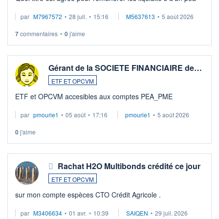
par
M7967572
•
28 juil.
•
15:16
M5637613
•
5 août 2026
7
commentaires
•
0
j'aime
Gérant de la SOCIETE FINANCIAIRE de…
ETF ET OPCVM
ETF et OPCVM accesibles aux comptes PEA_PME
par
pmourie1
•
05 août
•
17:16
pmourie1
•
5 août 2026
0
j'aime
Rachat H2O Multibonds crédité ce jour
ETF ET OPCVM
sur mon compte espèces CTO Crédit Agricole .
par
M3406634
•
01 avr.
•
10:39
SAIQEN
•
29 juil. 2026