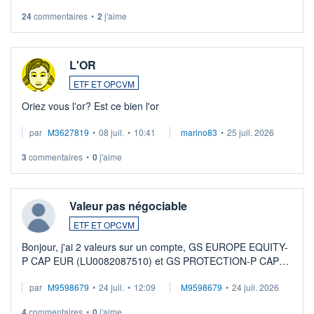
24
commentaires
•
2
j'aime
L'OR
ETF ET OPCVM
Oriez vous l'or? Est ce bien l'or
par
M3627819
•
08 juil.
•
10:41
marino83
•
25 juil. 2026
3
commentaires
•
0
j'aime
Valeur pas négociable
ETF ET OPCVM
Bonjour, j'ai 2 valeurs sur un compte, GS EUROPE EQUITY-
P CAP EUR (LU0082087510) et GS PROTECTION-P CAP
EUR (LU0546913194), que je souhaite vendre. Lorsque je
par
M9598679
•
24 juil.
•
12:09
M9598679
•
24 juil. 2026
veux procéder à la vente, on me signale ...
4
commentaires
•
0
j'aime