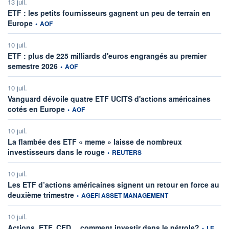
13 juil.
ETF : les petits fournisseurs gagnent un peu de terrain en
information fournie par
Europe
•
AOF
10 juil.
ETF : plus de 225 milliards d'euros engrangés au premier
information fournie par
semestre 2026
•
AOF
10 juil.
Vanguard dévoile quatre ETF UCITS d'actions américaines
information fournie par
cotés en Europe
•
AOF
10 juil.
La flambée des ETF « meme » laisse de nombreux
information fournie par
investisseurs dans le rouge
•
REUTERS
10 juil.
Les ETF d’actions américaines signent un retour en force au
information fournie par
deuxième trimestre
•
AGEFI ASSET MANAGEMENT
10 juil.
information
Actions, ETF, CFD… comment investir dans le pétrole?
•
LE