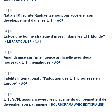
27 juil.
Natixis IM recrute Raphaël Zenou pour accélérer son
information fournie par
développement dans les ETF
•
AOF
24 juil.
infor
Est-ce une bonne stratégie d’investir dans les ETF Monde?
•
LE PARTICULIER
•
3
23 juil.
Amundi mise sur l'intelligence artificielle avec deux
information fournie par
nouveaux ETF thématiques
•
AOF
22 juil.
Fidelity International : "l'adoption des ETF progresse en
information fournie par
Europe"
•
AOF
22 juil.
ETF, SCPI, assurance-vie : les placements qui permettent de
information fournie par
diversifier son patrimoine
•
BOURSORAMA AVEC EDITORIALINK