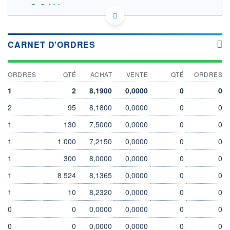
+0,04%
7,1413 EUR
VALEUR INDICATIVE
IE000OHHIBC6 - BlackRock Asset Management Ireland
CARNET D'ORDRES
- ETF
EURONEXT AMSTERDAM DONNÉES TEMPS DIFFÉRÉ
SOUS-JACENT MSCI TRN WORLD INDEX
ORDRES
QTÉ
ACHAT
VENTE
QTÉ
ORDRES
Politique d'exécution
1
2
8,1900
0,0000
0
0
8,3
2
95
8,1800
0,0000
0
0
8,2
1
130
7,5000
0,0000
0
0
8,1
1
1 000
7,2150
0,0000
0
0
8,0
05/08
06/08
1
300
8,0000
0,0000
0
0
1
8 524
8,1365
0,0000
0
0
INDICE DE RÉFÉRENCE
CATÉGORIE MORNINGSTAR
MSCI TRN WORLD INDEX
Actions International Gdes
1
10
8,2320
0,0000
0
0
Cap. Mixte
0
0
0,0000
0,0000
0
0
OUVERTURE
CLÔTURE VEILLE
8,2475
8,2385
0
0
0,0000
0,0000
0
0