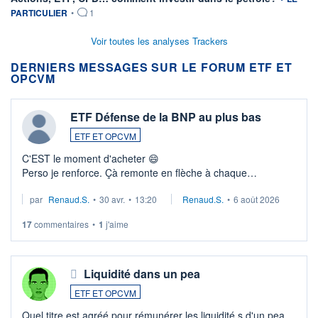
PARTICULIER
•
1
Voir toutes les analyses Trackers
DERNIERS MESSAGES SUR LE FORUM ETF ET
OPCVM
ETF Défense de la BNP au plus bas
ETF ET OPCVM
C'EST le moment d'acheter 😄​
Perso je renforce. Çà remonte en flèche à chaque
suspission d'accord dans.la guerre du moyen-orient.
par
Renaud.S.
•
30 avr.
•
13:20
Renaud.S.
•
6 août 2026
Investissement long terme tip top pour sa retraite.
LU3 ...
17
commentaires
•
1
j'aime
Liquidité dans un pea
ETF ET OPCVM
Quel titre est agréé pour rémunérer les liquidité s d'un pea