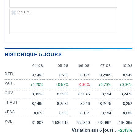
VOLUME
HISTORIQUE 5 JOURS
4 AUGUST
5 AUGUST
6 AUGUST
7 AUGUST
10 AUG
04-08
05-08
06-08
07-08
10-08
DER.
8,1495
8,206
8,181
8,2385
8,242
VAR.
+1,28%
+0,57%
-0,30%
+0,70%
+0,04%
OUV.
8,0915
8,2285
8,2045
8,194
8,2475
+HAUT
8,1495
8,2535
8,216
8,2475
8,252
+BAS
8,075
8,206
8,181
8,194
8,236
VOL.
31 807
1 536 914
755 820
234 967
164 365
Variation sur 5 jours :
+2,43%