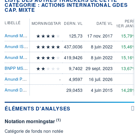
CATÉGORIE : ACTIONS INTERNATIONAL GDES
CAP. MIXTE
PERF.
LIBELLÉ
MORNINGSTAR
DERN. VL
DATE VL
1ER JANV.
Amundi MSCI All Country World ETF EURAcc
125,73
17 nov. 2017
15,79%
Amundi IS MSCI World Ex Europe ETF-C EUR
437,0036
8 juin 2022
15,46%
Amundi MSCI World ex EMU ETF Acc
419,9426
8 juin 2022
15,16%
BNPP MSCI World SRI PAB ETF 
9,7402
29 sept. 2023
13,67%
Amundi PEA Global MSCI ACWI UCITS ETF A
-
4,9597
16 juil. 2026
-
Amundi DJ Global Titans 50 ETF Dist
29,0453
4 juin 2015
14,28%
ÉLÉMENTS D'ANALYSES
(1)
Notation morningstar
Catégorie de fonds non notée