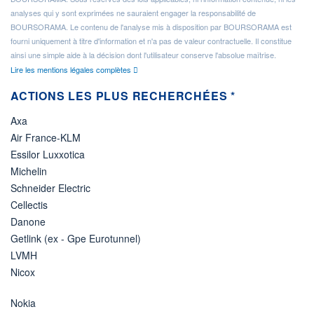
analyses qui y sont exprimées ne sauraient engager la responsabilité de
BOURSORAMA. Le contenu de l'analyse mis à disposition par BOURSORAMA est
fourni uniquement à titre d'information et n'a pas de valeur contractuelle. Il constitue
ainsi une simple aide à la décision dont l'utilisateur conserve l'absolue maîtrise.
Lire les mentions légales complètes
ACTIONS LES PLUS RECHERCHÉES *
Axa
Air France-KLM
Essilor Luxxotica
Michelin
Schneider Electric
Cellectis
Danone
Getlink (ex - Gpe Eurotunnel)
LVMH
Nicox
Nokia