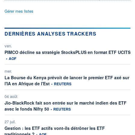
Gérer mes listes
DERNIÈRES ANALYSES TRACKERS
ven.
in
PIMCO décline sa stratégie StocksPLUS en format ETF UCITS
•
AOF
mer.
La Bourse du Kenya prévoit de lancer le premier ETF axé sur
information fournie par
l'IA en Afrique de l'Est
•
REUTERS
04 août
Jio-BlackRock fait son entrée sur le marché indien des ETF
information fournie par
avec le fonds Nifty 50
•
REUTERS
27 juil.
Gestion : les ETF actifs vont-ils détrôner les ETF
information fournie par
traditionnels ?
•
AOF