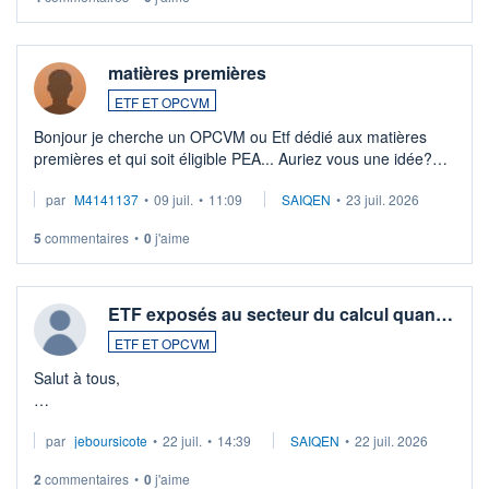
matières premières
ETF ET OPCVM
Bonjour je cherche un OPCVM ou Etf dédié aux matières
premières et qui soit éligible PEA... Auriez vous une idée?
Merci de vos conseils
par
M4141137
•
09 juil.
•
11:09
SAIQEN
•
23 juil. 2026
5
commentaires
•
0
j'aime
ETF exposés au secteur du calcul quan…
ETF ET OPCVM
Salut à tous,
Je cherche à investir sur le secteur du calcul quantique, mais
par
jeboursicote
•
22 juil.
•
14:39
SAIQEN
•
22 juil. 2026
via un ETF plutôt que des actions individuelles.
2
commentaires
•
0
j'aime
Idéalement, je voudrais qu'il soit éligible au PEA.