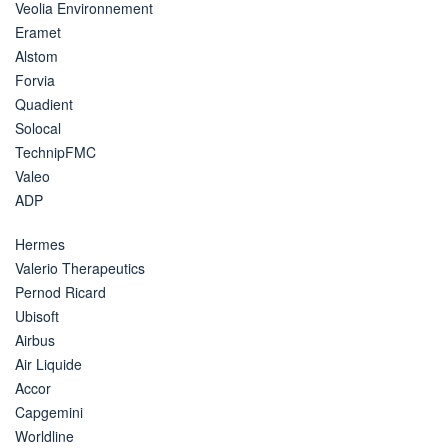
Veolia Environnement
Eramet
Alstom
Forvia
Quadient
Solocal
TechnipFMC
Valeo
ADP
Hermes
Valerio Therapeutics
Pernod Ricard
Ubisoft
Airbus
Air Liquide
Accor
Capgemini
Worldline