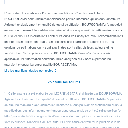
Pour l' ...
L'ensemble des analyses et/ou recommandations présentes sur le forum
BOURSORAMA sont uniquement élaborées par les membres qui en sont émetteurs.
Agissant exclusivement en qualité de canal de diffusion, BOURSORAMA n'a participé
en aucune manière à leur élaboration ni exercé aucun pouvoir discrétionnaire quant à
leur sélection. Les informations contenues dans ces analyses et/ou recommandations
ont été retranscrites "en l'état", sans déclaration ni garantie d'aucune sorte. Les
opinions ou estimations qui y sont exprimées sont celles de leurs auteurs et ne
sauraient refléter le point de vue de BOURSORAMA. Sous réserves des lois
applicables, ni l'information contenue, ni les analyses qui y sont exprimées ne
sauraient engager la responsabilité BOURSORAMA.
Lire les mentions légales complètes
Voir tous les forums
(1)
Cette analyse a été élaborée par MORNINGSTAR et diffusée par BOURSORAMA .
Agissant exclusivement en qualité de canal de diffusion, BOURSORAMA n'a participé
en aucune manière à son élaboration ni exercé aucun pouvoir discrétionnaire quant à
sa sélection. Les informations contenues dans cette analyse ont été retranscrites "en
l'état", sans déclaration ni garantie d'aucune sorte. Les opinions ou estimations qui y
sont exprimées sont celles de ses auteurs et ne sauraient refléter le point de vue de
BOURSORAMA. Sous réserves des lois applicables, ni l'information contenue, ni les