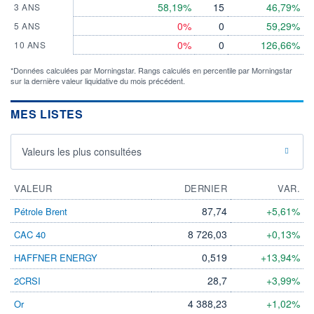
58,19%
15
46,79%
3 ANS
0%
0
59,29%
5 ANS
0%
0
126,66%
10 ANS
*Données calculées par Morningstar. Rangs calculés en percentile par Morningstar
sur la dernière valeur liquidative du mois précédent.
MES LISTES
Valeurs les plus consultées
VALEUR
DERNIER
VAR.
87,74
+5,61%
Pétrole Brent
8 726,03
+0,13%
CAC 40
0,519
+13,94%
HAFFNER ENERGY
28,7
+3,99%
2CRSI
4 388,23
+1,02%
Or