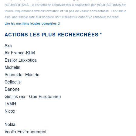
BOURSORAMA. Le contenu de l'analyse mis à disposition par BOURSORAMA est
fourni uniquement à titre d'information et n'a pas de valeur contractuelle. Il constitue
ainsi une simple aide à la décision dont l'utilisateur conserve l'absolue maîtrise.
Lire les mentions légales complètes
ACTIONS LES PLUS RECHERCHÉES *
Axa
Air France-KLM
Essilor Luxxotica
Michelin
Schneider Electric
Cellectis
Danone
Getlink (ex - Gpe Eurotunnel)
LVMH
Nicox
Nokia
Veolia Environnement