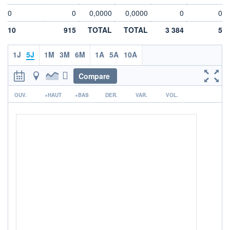
0
0
0,0000
0,0000
0
0
VOLUME
DERNIER ÉCHANGE
26 081
07.08.26 / 17:35:04
10
915
TOTAL
TOTAL
3 384
5
LIMITE À LA
LIMITE À LA
BAISSE
HAUSSE
1J
5J
1M
3M
6M
1A
5A
10A
21,3550
22,4450
ÉLIGIBILITÉ
ACTIF NET (EUR)
Compare
4 260M / 31.07.26
BOURSOVIE LUX
r
BOURSOVIE
OUV.
+HAUT
+BAS
DER.
VAR.
VOL.
CTO BUSINESS
RISQUE DU FONDS (SRI)
5
/7
+ PORTEFEUILLE
+ LISTE