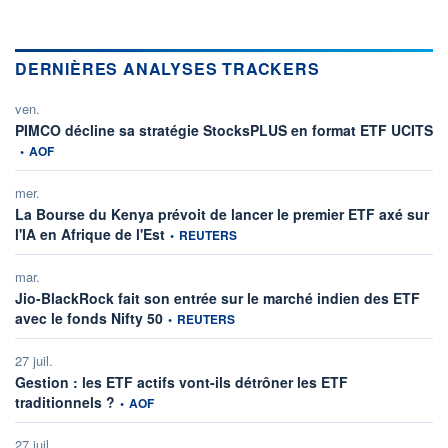
DERNIÈRES ANALYSES TRACKERS
ven.
in
PIMCO décline sa stratégie StocksPLUS en format ETF UCITS
•
AOF
mer.
La Bourse du Kenya prévoit de lancer le premier ETF axé sur
information fournie par
l'IA en Afrique de l'Est
•
REUTERS
mar.
Jio-BlackRock fait son entrée sur le marché indien des ETF
information fournie par
avec le fonds Nifty 50
•
REUTERS
27 juil.
Gestion : les ETF actifs vont-ils détrôner les ETF
information fournie par
traditionnels ?
•
AOF
27 juil.