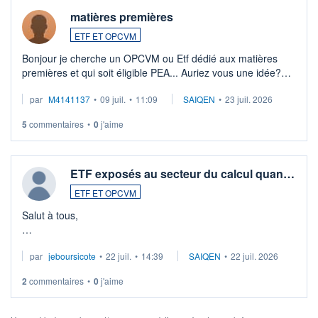
matières premières
ETF ET OPCVM
Bonjour je cherche un OPCVM ou Etf dédié aux matières
premières et qui soit éligible PEA... Auriez vous une idée?
Merci de vos conseils
par
M4141137
•
09 juil.
•
11:09
SAIQEN
•
23 juil. 2026
5
commentaires
•
0
j'aime
ETF exposés au secteur du calcul quan…
ETF ET OPCVM
Salut à tous,
Je cherche à investir sur le secteur du calcul quantique, mais
par
jeboursicote
•
22 juil.
•
14:39
SAIQEN
•
22 juil. 2026
via un ETF plutôt que des actions individuelles.
2
commentaires
•
0
j'aime
Idéalement, je voudrais qu'il soit éligible au PEA.
Pour l' ...