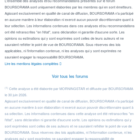
L'ensemble des analyses et/ou recommandations présentes sur le forum
BOURSORAMA sont uniquement élaborées par les membres qui en sont émetteurs.
Agissant exclusivement en qualité de canal de diffusion, BOURSORAMA n'a participé
en aucune manière à leur élaboration ni exercé aucun pouvoir discrétionnaire quant à
leur sélection. Les informations contenues dans ces analyses et/ou recommandations
ont été retranscrites "en l'état", sans déclaration ni garantie d'aucune sorte. Les
opinions ou estimations qui y sont exprimées sont celles de leurs auteurs et ne
sauraient refléter le point de vue de BOURSORAMA. Sous réserves des lois
applicables, ni l'information contenue, ni les analyses qui y sont exprimées ne
sauraient engager la responsabilité BOURSORAMA.
Lire les mentions légales complètes
Voir tous les forums
(1)
Cette analyse a été élaborée par MORNINGSTAR et diffusée par BOURSORAMA
le 30 juin 2026.
Agissant exclusivement en qualité de canal de diffusion, BOURSORAMA n'a participé
en aucune manière à son élaboration ni exercé aucun pouvoir discrétionnaire quant à
sa sélection. Les informations contenues dans cette analyse ont été retranscrites "en
l'état", sans déclaration ni garantie d'aucune sorte. Les opinions ou estimations qui y
sont exprimées sont celles de ses auteurs et ne sauraient refléter le point de vue de
BOURSORAMA. Sous réserves des lois applicables, ni l'information contenue, ni les
analyses qui y sont exprimées ne sauraient engager la responsabilité de