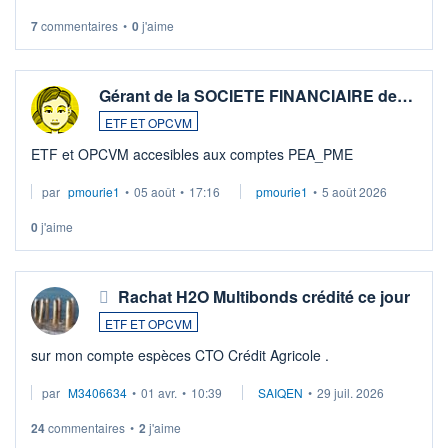
7
commentaires
•
0
j'aime
Gérant de la SOCIETE FINANCIAIRE de…
ETF ET OPCVM
ETF et OPCVM accesibles aux comptes PEA_PME
par
pmourie1
•
05 août
•
17:16
pmourie1
•
5 août 2026
0
j'aime
Rachat H2O Multibonds crédité ce jour
ETF ET OPCVM
sur mon compte espèces CTO Crédit Agricole .
par
M3406634
•
01 avr.
•
10:39
SAIQEN
•
29 juil. 2026
24
commentaires
•
2
j'aime