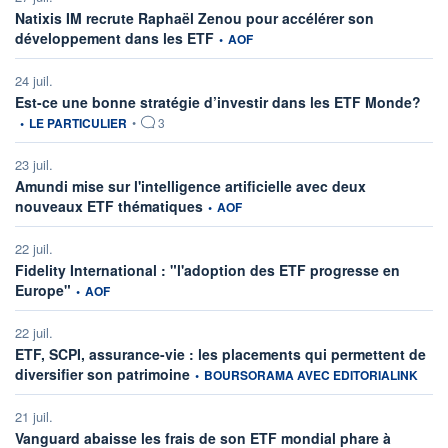
Natixis IM recrute Raphaël Zenou pour accélérer son
information fournie par
développement dans les ETF
•
AOF
24 juil.
infor
Est-ce une bonne stratégie d’investir dans les ETF Monde?
•
LE PARTICULIER
•
3
23 juil.
Amundi mise sur l'intelligence artificielle avec deux
information fournie par
nouveaux ETF thématiques
•
AOF
22 juil.
Fidelity International : "l'adoption des ETF progresse en
information fournie par
Europe"
•
AOF
22 juil.
ETF, SCPI, assurance-vie : les placements qui permettent de
information fournie par
diversifier son patrimoine
•
BOURSORAMA AVEC EDITORIALINK
21 juil.
Vanguard abaisse les frais de son ETF mondial phare à