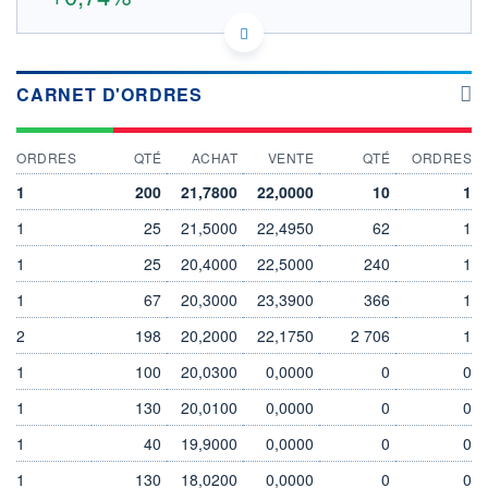
21.9
OUVERTURE THÉORIQUE
IE00B02KXH56 - BlackRock Asset Management Ireland
- ETF
CARNET D'ORDRES
EURONEXT AMSTERDAM DONNÉES TEMPS DIFFÉRÉ
SOUS-JACENT MSCI JAPAN LOCAL USD
Politique d'exécution
ORDRES
QTÉ
ACHAT
VENTE
QTÉ
ORDRES
22,0
1
200
21,7800
22,0000
10
1
21,5
1
25
21,5000
22,4950
62
1
21,0
1
25
20,4000
22,5000
240
1
20,5
1
67
20,3000
23,3900
366
1
04/08
06/08
2
198
20,2000
22,1750
2 706
1
INDICE DE RÉFÉRENCE
CATÉGORIE MORNINGSTAR
1
100
20,0300
0,0000
0
0
MSCI JAPAN LOCAL USD
Actions Japon Grandes
Cap.
1
130
20,0100
0,0000
0
0
OUVERTURE
CLÔTURE VEILLE
1
40
19,9000
0,0000
0
0
21,7550
21,7400
+ HAUT
+ BAS
1
130
18,0200
0,0000
0
0
21,9300
21,7100