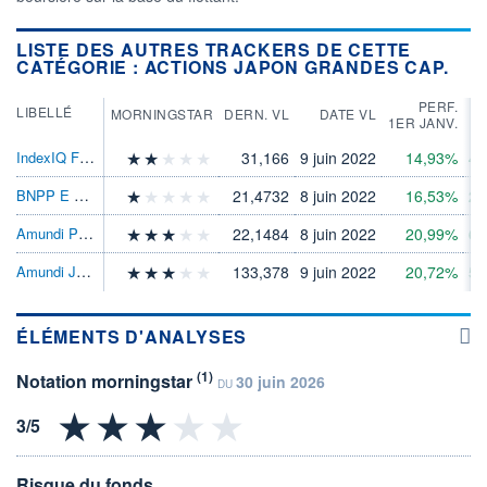
LISTE DES AUTRES TRACKERS DE CETTE
CATÉGORIE : ACTIONS JAPON GRANDES CAP.
PERF.
LIBELLÉ
MORNINGSTAR
DERN. VL
DATE VL
1ER JANV.
IndexIQ Factors Sustainable Jpn Eq ETF C
31,166
9 juin 2022
14,93%
43
BNPP E MSCI Japan SRI PAB ETFDis
21,4732
8 juin 2022
16,53%
25
Amundi PEA Japon Topix ETF EUR Acc
22,1484
8 juin 2022
20,99%
60
Amundi Japan Topix II ETF Dist EUR
133,378
9 juin 2022
20,72%
59
ÉLÉMENTS D'ANALYSES
(1)
Notation morningstar
30 juin 2026
DU
Risque du fonds