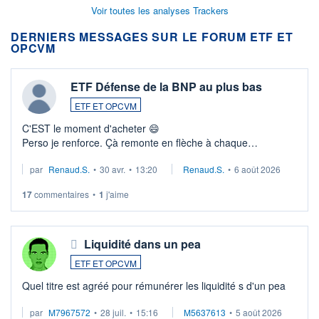
Voir toutes les analyses Trackers
DERNIERS MESSAGES SUR LE FORUM ETF ET
OPCVM
ETF Défense de la BNP au plus bas
ETF ET OPCVM
C'EST le moment d'acheter 😄​
Perso je renforce. Çà remonte en flèche à chaque
suspission d'accord dans.la guerre du moyen-orient.
par
Renaud.S.
•
30 avr.
•
13:20
Renaud.S.
•
6 août 2026
Investissement long terme tip top pour sa retraite.
LU3 ...
17
commentaires
•
1
j'aime
Liquidité dans un pea
ETF ET OPCVM
Quel titre est agréé pour rémunérer les liquidité s d'un pea
par
M7967572
•
28 juil.
•
15:16
M5637613
•
5 août 2026