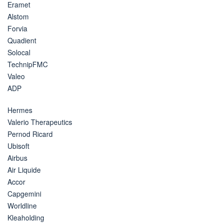
Eramet
Alstom
Forvia
Quadient
Solocal
TechnipFMC
Valeo
ADP
Hermes
Valerio Therapeutics
Pernod Ricard
Ubisoft
Airbus
Air Liquide
Accor
Capgemini
Worldline
Kleaholding