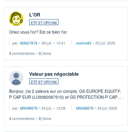
L'OR
ETF ET OPCVM
Oriez vous l'or? Est ce bien l'or
par
M3627819
•
08 juil.
•
10:41
marino83
•
25 juil. 2026
3
commentaires
•
0
j'aime
Valeur pas négociable
ETF ET OPCVM
Bonjour, j'ai 2 valeurs sur un compte, GS EUROPE EQUITY-
P CAP EUR (LU0082087510) et GS PROTECTION-P CAP
EUR (LU0546913194), que je souhaite vendre. Lorsque je
par
M9598679
•
24 juil.
•
12:09
M9598679
•
24 juil. 2026
veux procéder à la vente, on me signale ...
4
commentaires
•
0
j'aime