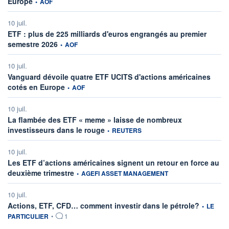
Europe
•
AOF
10 juil.
ETF : plus de 225 milliards d'euros engrangés au premier
information fournie par
semestre 2026
•
AOF
10 juil.
Vanguard dévoile quatre ETF UCITS d'actions américaines
information fournie par
cotés en Europe
•
AOF
10 juil.
La flambée des ETF « meme » laisse de nombreux
information fournie par
investisseurs dans le rouge
•
REUTERS
10 juil.
Les ETF d’actions américaines signent un retour en force au
information fournie par
deuxième trimestre
•
AGEFI ASSET MANAGEMENT
10 juil.
information
Actions, ETF, CFD… comment investir dans le pétrole?
•
LE
PARTICULIER
•
1