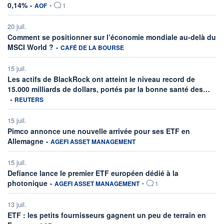
information fournie par
0,14%
•
AOF
•
1
20 juil.
Comment se positionner sur l’économie mondiale au-delà du
information fournie par
MSCI World ?
•
CAFÉ DE LA BOURSE
15 juil.
Les actifs de BlackRock ont atteint le niveau record de
infor
15.000 milliards de dollars, portés par la bonne santé des…
•
REUTERS
15 juil.
Pimco annonce une nouvelle arrivée pour ses ETF en
information fournie par
Allemagne
•
AGEFI ASSET MANAGEMENT
15 juil.
Defiance lance le premier ETF européen dédié à la
information fournie par
photonique
•
AGEFI ASSET MANAGEMENT
•
1
13 juil.
ETF : les petits fournisseurs gagnent un peu de terrain en
information fournie par