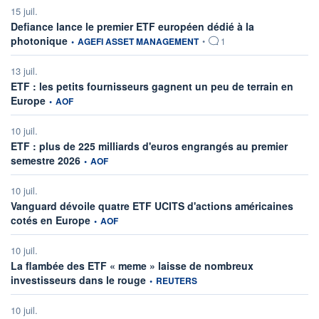
15 juil.
Defiance lance le premier ETF européen dédié à la
information fournie par
photonique
•
AGEFI ASSET MANAGEMENT
•
1
13 juil.
ETF : les petits fournisseurs gagnent un peu de terrain en
information fournie par
Europe
•
AOF
10 juil.
ETF : plus de 225 milliards d'euros engrangés au premier
information fournie par
semestre 2026
•
AOF
10 juil.
Vanguard dévoile quatre ETF UCITS d'actions américaines
information fournie par
cotés en Europe
•
AOF
10 juil.
La flambée des ETF « meme » laisse de nombreux
information fournie par
investisseurs dans le rouge
•
REUTERS
10 juil.