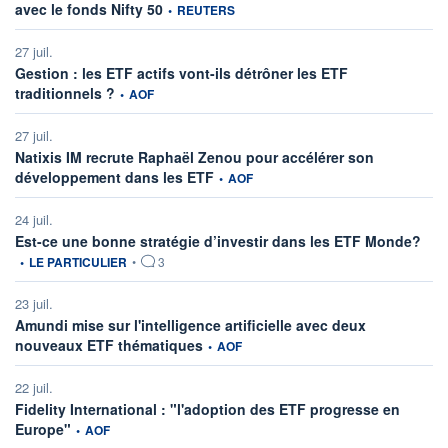
information fournie par
avec le fonds Nifty 50
•
REUTERS
27 juil.
Gestion : les ETF actifs vont-ils détrôner les ETF
information fournie par
traditionnels ?
•
AOF
27 juil.
Natixis IM recrute Raphaël Zenou pour accélérer son
information fournie par
développement dans les ETF
•
AOF
24 juil.
infor
Est-ce une bonne stratégie d’investir dans les ETF Monde?
•
LE PARTICULIER
•
3
23 juil.
Amundi mise sur l'intelligence artificielle avec deux
information fournie par
nouveaux ETF thématiques
•
AOF
22 juil.
Fidelity International : "l'adoption des ETF progresse en
information fournie par
Europe"
•
AOF