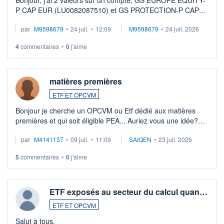
P CAP EUR (LU0082087510) et GS PROTECTION-P CAP
EUR (LU0546913194), que je souhaite vendre. Lorsque je
par
M9598679
•
24 juil.
•
12:09
M9598679
•
24 juil. 2026
veux procéder à la vente, on me signale ...
4
commentaires
•
0
j'aime
matières premières
ETF ET OPCVM
Bonjour je cherche un OPCVM ou Etf dédié aux matières
premières et qui soit éligible PEA... Auriez vous une idée?
Merci de vos conseils
par
M4141137
•
09 juil.
•
11:09
SAIQEN
•
23 juil. 2026
5
commentaires
•
0
j'aime
ETF exposés au secteur du calcul quan…
ETF ET OPCVM
Salut à tous,