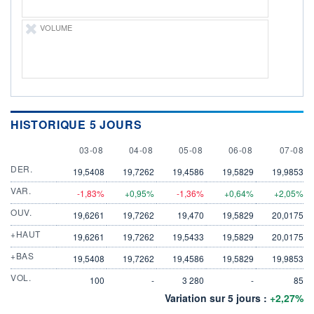
VOLUME
HISTORIQUE 5 JOURS
3 AUGUST
4 AUGUST
5 AUGUST
6 AUGUST
7 AUGU
03-08
04-08
05-08
06-08
07-08
DER.
19,5408
19,7262
19,4586
19,5829
19,9853
VAR.
-1,83%
+0,95%
-1,36%
+0,64%
+2,05%
OUV.
19,6261
19,7262
19,470
19,5829
20,0175
+HAUT
19,6261
19,7262
19,5433
19,5829
20,0175
+BAS
19,5408
19,7262
19,4586
19,5829
19,9853
VOL.
100
-
3 280
-
85
Variation sur 5 jours :
+2,27%