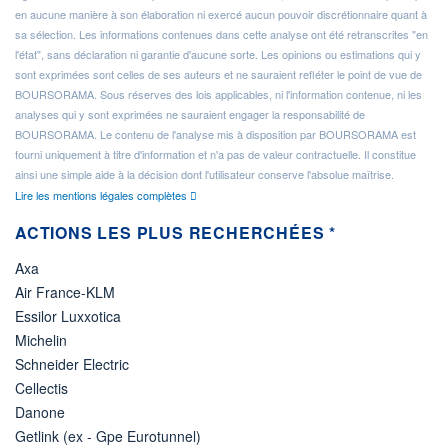
en aucune manière à son élaboration ni exercé aucun pouvoir discrétionnaire quant à
sa sélection. Les informations contenues dans cette analyse ont été retranscrites "en
l'état", sans déclaration ni garantie d'aucune sorte. Les opinions ou estimations qui y
sont exprimées sont celles de ses auteurs et ne sauraient refléter le point de vue de
BOURSORAMA. Sous réserves des lois applicables, ni l'information contenue, ni les
analyses qui y sont exprimées ne sauraient engager la responsabilité de
BOURSORAMA. Le contenu de l'analyse mis à disposition par BOURSORAMA est
fourni uniquement à titre d'information et n'a pas de valeur contractuelle. Il constitue
ainsi une simple aide à la décision dont l'utilisateur conserve l'absolue maîtrise.
Lire les mentions légales complètes
ACTIONS LES PLUS RECHERCHÉES *
Axa
Air France-KLM
Essilor Luxxotica
Michelin
Schneider Electric
Cellectis
Danone
Getlink (ex - Gpe Eurotunnel)