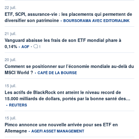
22 juil.
ETF, SCPI, assurance-vie : les placements qui permettent de
information fournie par
diversifier son patrimoine
•
BOURSORAMA AVEC EDITORIALINK
21 juil.
Vanguard abaisse les frais de son ETF mondial phare à
information fournie par
0,14%
•
AOF
•
1
20 juil.
Comment se positionner sur l’économie mondiale au-delà du
information fournie par
MSCI World ?
•
CAFÉ DE LA BOURSE
15 juil.
Les actifs de BlackRock ont atteint le niveau record de
infor
15.000 milliards de dollars, portés par la bonne santé des…
•
REUTERS
15 juil.
Pimco annonce une nouvelle arrivée pour ses ETF en
information fournie par
Allemagne
•
AGEFI ASSET MANAGEMENT