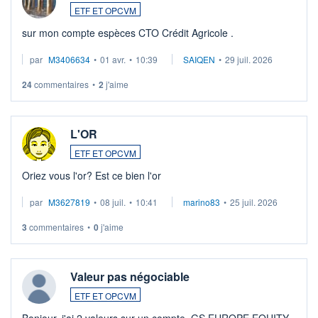
ETF ET OPCVM
sur mon compte espèces CTO Crédit Agricole .
par
M3406634
•
01 avr.
•
10:39
SAIQEN
•
29 juil. 2026
24
commentaires
•
2
j'aime
L'OR
ETF ET OPCVM
Oriez vous l'or? Est ce bien l'or
par
M3627819
•
08 juil.
•
10:41
marino83
•
25 juil. 2026
3
commentaires
•
0
j'aime
Valeur pas négociable
ETF ET OPCVM
Bonjour, j'ai 2 valeurs sur un compte, GS EUROPE EQUITY-