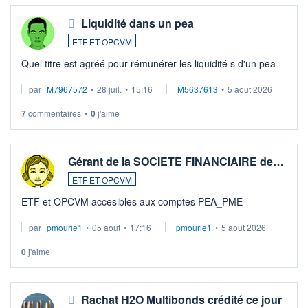
Liquidité dans un pea
ETF ET OPCVM
Quel titre est agréé pour rémunérer les liquidité s d'un pea
par
M7967572
•
28 juil.
•
15:16
M5637613
•
5 août 2026
7
commentaires
•
0
j'aime
Gérant de la SOCIETE FINANCIAIRE de…
ETF ET OPCVM
ETF et OPCVM accesibles aux comptes PEA_PME
par
pmourie1
•
05 août
•
17:16
pmourie1
•
5 août 2026
0
j'aime
Rachat H2O Multibonds crédité ce jour