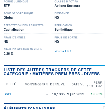
FORME JURIDIQUE
CLASSE D'ACTIFS
ETF
Actions Secteurs
ZONE GÉOGRAPHIQUE
DIVIDENDE
Global
ND
AFFECTATION DES RÉSULTATS
RÉPLICATION
Capitalisation
Synthétique
FRAIS D'ENTRÉE
FRAIS DE SORTIE
ND
ND
FRAIS DE GESTION MAXIMUM
Voir le DIC
0,26 %
LISTE DES AUTRES TRACKERS DE CETTE
CATÉGORIE : MATIÈRES PREMIÈRES - DIVERS
PERF.
LIBELLÉ
MORNINGSTAR
DERN. VL
DATE VL
1ER JANV.
BNPP E Energy & Metals EnhRoll ETF USD C
-
16,1885
9 juin 2022
19,98%
43
ÉLÉMENTS D'ANALYSES