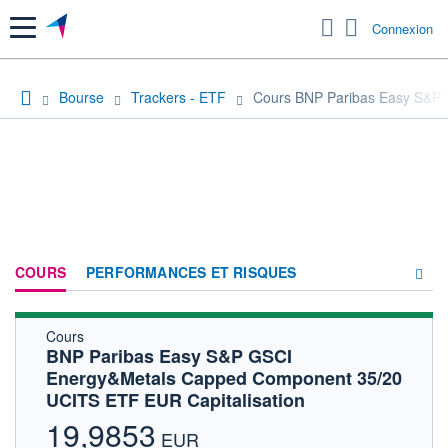
Menu
Connexion
Bourse
Trackers - ETF
Cours BNP Paribas Easy S&P 
COURS
PERFORMANCES ET RISQUES
Cours
COMPOSITION
BNP Paribas Easy S&P GSCI
Energy&Metals Capped Component 35/20
ACTUALITÉS
UCITS ETF EUR Capitalisation
FORUM
19,9853
EUR
HISTORIQUE