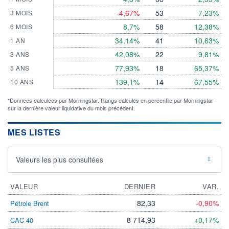
-4,67%
53
7,23%
3 MOIS
8,7%
58
12,38%
6 MOIS
34,14%
41
10,63%
1 AN
42,08%
22
9,81%
3 ANS
77,93%
18
65,37%
5 ANS
139,1%
14
67,55%
10 ANS
*Données calculées par Morningstar. Rangs calculés en percentile par Morningstar
sur la dernière valeur liquidative du mois précédent.
MES LISTES
Valeurs les plus consultées
VALEUR
DERNIER
VAR.
82,33
-0,90%
Pétrole Brent
8 714,93
+0,17%
CAC 40