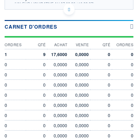
(VALEUR LIQUIDATIVE AU 07.08.26 / 10:38:37)
+2,05%
LU1291109616 - BNP Paribas Asset Management
CARNET D'ORDRES
Luxembourg
EURONEXT AMSTERDAM DONNÉES TEMPS DIFFÉRÉ
SOUS-JACENT BNP ENERGY&METAL
ORDRES
QTÉ
ACHAT
VENTE
QTÉ
ORDRES
Politique d'exécution
1
9
17,6000
0,0000
0
0
20,2
0
0
0,0000
0,0000
0
0
20,0
0
0
0,0000
0,0000
0
0
19,8
19,6
0
0
0,0000
0,0000
0
0
19,4
0
0
0,0000
0,0000
0
0
05/08
06/08
0
0
0,0000
0,0000
0
0
INDICE DE RÉFÉRENCE
CATÉGORIE MORNINGSTAR
BNP ENERGY&METAL
Matières Premières -
0
0
0,0000
0,0000
0
0
Divers
0
0
0,0000
0,0000
0
0
OUVERTURE
CLÔTURE VEILLE
20,0175
19,5829
0
0
0,0000
0,0000
0
0