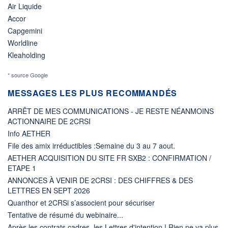
Air Liquide
Accor
Capgemini
Worldline
Kleaholding
* source Google
MESSAGES LES PLUS RECOMMANDÉS
ARRÊT DE MES COMMUNICATIONS - JE RESTE NÉANMOINS
ACTIONNAIRE DE 2CRSI
Info AETHER
File des amix irréductibles :Semaine du 3 au 7 aout.
AETHER ACQUISITION DU SITE FR SXB2 : CONFIRMATION /
ETAPE 1
ANNONCES À VENIR DE 2CRSI : DES CHIFFRES & DES
LETTRES EN SEPT 2026
Quanthor et 2CRSi s’associent pour sécuriser
Tentative de résumé du webinaire...
Après les contrats cadres, les Lettres d'intention ! Rien ne va plus.