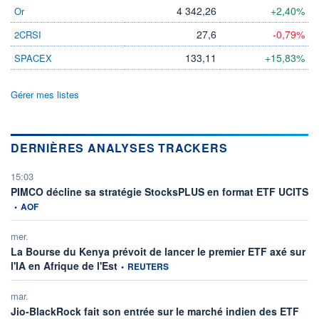
4 342,26
+2,40%
Or
27,6
-0,79%
2CRSI
133,11
+15,83%
SPACEX
Gérer mes listes
DERNIÈRES ANALYSES TRACKERS
15:03
in
PIMCO décline sa stratégie StocksPLUS en format ETF UCITS
•
AOF
mer.
La Bourse du Kenya prévoit de lancer le premier ETF axé sur
information fournie par
l'IA en Afrique de l'Est
•
REUTERS
mar.
Jio-BlackRock fait son entrée sur le marché indien des ETF