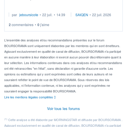
Je cherche à investir sur le secteur du calcul quantique, mais
par
jeboursicote
•
22 juil.
•
14:39
SAIQEN
•
22 juil. 2026
via un ETF plutôt que des actions individuelles.
2
commentaires
•
0
j'aime
Idéalement, je voudrais qu'il soit éligible au PEA.
Pour l' ...
L'ensemble des analyses et/ou recommandations présentes sur le forum
BOURSORAMA sont uniquement élaborées par les membres qui en sont émetteurs.
Agissant exclusivement en qualité de canal de diffusion, BOURSORAMA n'a participé
en aucune manière à leur élaboration ni exercé aucun pouvoir discrétionnaire quant à
leur sélection. Les informations contenues dans ces analyses et/ou recommandations
ont été retranscrites "en l'état", sans déclaration ni garantie d'aucune sorte. Les
opinions ou estimations qui y sont exprimées sont celles de leurs auteurs et ne
sauraient refléter le point de vue de BOURSORAMA. Sous réserves des lois
applicables, ni l'information contenue, ni les analyses qui y sont exprimées ne
sauraient engager la responsabilité BOURSORAMA.
Lire les mentions légales complètes
Voir tous les forums
(1)
Cette analyse a été élaborée par MORNINGSTAR et diffusée par BOURSORAMA .
Agissant exclusivement en qualité de canal de diffusion, BOURSORAMA n'a participé