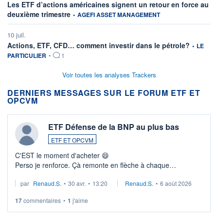
Les ETF d’actions américaines signent un retour en force au
information fournie par
deuxième trimestre
•
AGEFI ASSET MANAGEMENT
10 juil.
information
Actions, ETF, CFD… comment investir dans le pétrole?
•
LE
PARTICULIER
•
1
Voir toutes les analyses Trackers
DERNIERS MESSAGES SUR LE FORUM ETF ET
OPCVM
ETF Défense de la BNP au plus bas
ETF ET OPCVM
C'EST le moment d'acheter 😄​
Perso je renforce. Çà remonte en flèche à chaque
suspission d'accord dans.la guerre du moyen-orient.
par
Renaud.S.
•
30 avr.
•
13:20
Renaud.S.
•
6 août 2026
Investissement long terme tip top pour sa retraite.
LU3 ...
17
commentaires
•
1
j'aime