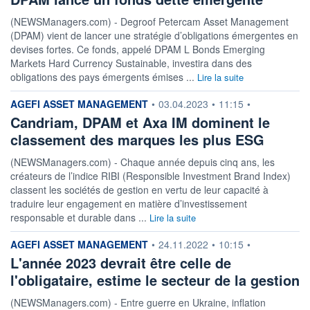
(NEWSManagers.com) - Degroof Petercam Asset Management
(DPAM) vient de lancer une stratégie d’obligations émergentes en
devises fortes. Ce fonds, appelé DPAM L Bonds Emerging
Markets Hard Currency Sustainable, investira dans des
obligations des pays émergents émises ...
Lire la suite
information fournie par
AGEFI ASSET MANAGEMENT
•
03.04.2023
•
11:15
•
Candriam, DPAM et Axa IM dominent le
classement des marques les plus ESG
(NEWSManagers.com) - Chaque année depuis cinq ans, les
créateurs de l’indice RIBI (Responsible Investment Brand Index)
classent les sociétés de gestion en vertu de leur capacité à
traduire leur engagement en matière d’investissement
responsable et durable dans ...
Lire la suite
information fournie par
AGEFI ASSET MANAGEMENT
•
24.11.2022
•
10:15
•
L'année 2023 devrait être celle de
l'obligataire, estime le secteur de la gestion
(NEWSManagers.com) - Entre guerre en Ukraine, inflation