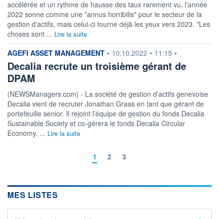
accélérée et un rythme de hausse des taux rarement vu, l'année
2022 sonne comme une "annus horribilis" pour le secteur de la
gestion d'actifs, mais celui-ci tourne déjà les yeux vers 2023. "Les
choses sont ...
Lire la suite
information fournie par
AGEFI ASSET MANAGEMENT
•
10.10.2022
•
11:15
•
Decalia recrute un troisième gérant de
DPAM
(NEWSManagers.com) - La société de gestion d’actifs genevoise
Decalia vient de recruter Jonathan Graas en tant que gérant de
portefeuille senior. Il rejoint l’équipe de gestion du fonds Decalia
Sustainable Society et co-gérera le fonds Decalia Circular
Economy. ...
Lire la suite
1
2
3
MES LISTES