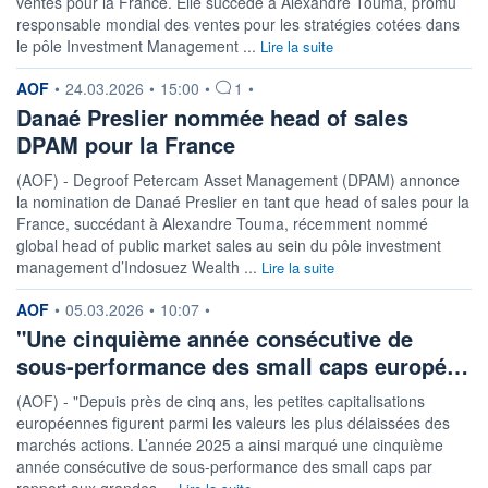
ventes pour la France. Elle succède à Alexandre Touma, promu
Non éligible Boursobank
responsable mondial des ventes pour les stratégies cotées dans
le pôle Investment Management ...
Lire la suite
ACTIF NET (EUR)
24M / 31.07.26
information fournie par
AOF
•
24.03.2026
•
15:00
•
1
•
NOTATION MORNINGSTAR ⁽¹⁾
Danaé Preslier nommée head of sales
DPAM pour la France
RISQUE DU FONDS (SRI)
(AOF) - Degroof Petercam Asset Management (DPAM) annonce
2
/7
la nomination de Danaé Preslier en tant que head of sales pour la
France, succédant à Alexandre Touma, récemment nommé
+ PORTEFEUILLE
+ LISTE
global head of public market sales au sein du pôle investment
management d’Indosuez Wealth ...
Lire la suite
information fournie par
AOF
•
05.03.2026
•
10:07
•
"Une cinquième année consécutive de
sous-performance des small caps europé…
(AOF) - "Depuis près de cinq ans, les petites capitalisations
européennes figurent parmi les valeurs les plus délaissées des
marchés actions. L’année 2025 a ainsi marqué une cinquième
année consécutive de sous-performance des small caps par
rapport aux grandes ...