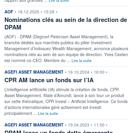
Lire la suite
information fournie par
AOF
•
18.12.2025
•
15:28
•
Nominations clés au sein de la direction de
DPAM
(AOF) - DPAM (Degroof Petercam Asset Management), la
branche dédiée aux marchés publics du pilier Investment
Management d’Indosuez Wealth Management, annonce plusieurs
nominations clés au sein de son équipe de direction. Yves Ceelen
est nommé co-CEO. Membre du ...
Lire la suite
information fournie par
AGEFI ASSET MANAGEMENT
•
16.10.2024
•
16:00
•
CPR AM lance un fonds sur l’IA
L’intelligence artificielle (IA) stimule la création de fonds. CPR
Asset Management, filiale d’Amundi, lance à son tour un produit
sur cette thématique, CPR Invest – Artificial Intelligence. Ce fonds
d’actions internationales géré activement est investi
principalement ...
Lire la suite
information fournie par
AGEFI ASSET MANAGEMENT
•
19.04.2023
•
11:00
•
DPAM lance un fonds dette émergente