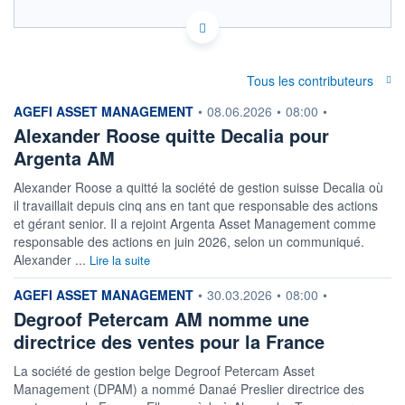
LU2532470296 - Degroof Petercam Asset Management
SA
OPCVM DERNIER COURS CONNU AU 05/08/2026
Tous les contributeurs
Consulter le prospectus / DIC
information fournie par
AGEFI ASSET MANAGEMENT
•
08.06.2026
•
08:00
•
112
Alexander Roose quitte Decalia pour
Argenta AM
111
Alexander Roose a quitté la société de gestion suisse Decalia où
110
il travaillait depuis cinq ans en tant que responsable des actions
109
et gérant senior. Il a rejoint Argenta Asset Management comme
02/12
02/04
04/08
responsable des actions en juin 2026, selon un communiqué.
Alexander ...
Lire la suite
CATÉGORIE MORNINGSTAR
Obligations à échéance
information fournie par
AGEFI ASSET MANAGEMENT
•
30.03.2026
•
08:00
•
Degroof Petercam AM nomme une
FONDS PARTENAIRES
TARIFS PRIVILÉGIÉS
0%
directrice des ventes pour la France
ÉLIGIBILITÉ
La société de gestion belge Degroof Petercam Asset
PEA
PEA-PME
BOURSOVIE LUX
BOURSOVIE
Management (DPAM) a nommé Danaé Preslier directrice des
CTO BUSINESS