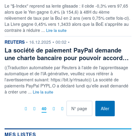
Le "$-Index" reprend sa lente glissade : il cède -0,3% vers 97,65
alors que le Yen gagne 0,4% (à 154,6) à 48H du 4ème
relèvement de taux par la BoJ en 2 ans (vers 0,75% cette fois-ci).
La Livre gagne 0,45% vers 1,3433 alors que la BoE s'apprête au
contraire à réduire ...
Lire la suite
information fournie par
REUTERS
•
16.12.2025
•
00:02
•
La société de paiement PayPal demande
une charte bancaire pour pouvoir accord…
((Traduction automatisée par Reuters à l'aide de l'apprentissage
automatique et de l'IA générative, veuillez vous référer à
l'avertissement suivant: https://bit.ly/rtrsauto)) La société de
paiements PayPal PYPL.O a déclaré lundi qu'elle avait demandé
à créer une ...
Lire la suite
à la page
40
Aller
MES LISTES