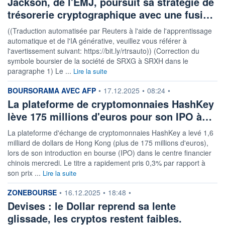
Jackson, de l'EMJ, poursuit sa stratégie de
trésorerie cryptographique avec une fusi…
((Traduction automatisée par Reuters à l'aide de l'apprentissage
automatique et de l'IA générative, veuillez vous référer à
l'avertissement suivant: https://bit.ly/rtrsauto)) (Correction du
symbole boursier de la société de SRXG à SRXH dans le
paragraphe 1) Le ...
Lire la suite
information fournie par
BOURSORAMA AVEC AFP
•
17.12.2025
•
08:24
•
La plateforme de cryptomonnaies HashKey
lève 175 millions d'euros pour son IPO à…
La plateforme d'échange de cryptomonnaies HashKey a levé 1,6
milliard de dollars de Hong Kong (plus de 175 millions d'euros),
lors de son introduction en bourse (IPO) dans le centre financier
chinois mercredi. Le titre a rapidement pris 0,3% par rapport à
son prix ...
Lire la suite
information fournie par
ZONEBOURSE
•
16.12.2025
•
18:48
•
Devises : le Dollar reprend sa lente
glissade, les cryptos restent faibles.