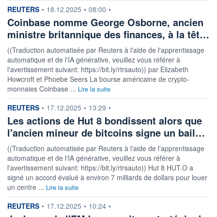
information fournie par
REUTERS
•
18.12.2025
•
08:00
•
Coinbase nomme George Osborne, ancien
ministre britannique des finances, à la têt…
((Traduction automatisée par Reuters à l'aide de l'apprentissage
automatique et de l'IA générative, veuillez vous référer à
l'avertissement suivant: https://bit.ly/rtrsauto)) par Elizabeth
Howcroft et Phoebe Seers La bourse américaine de crypto-
monnaies Coinbase ...
Lire la suite
information fournie par
REUTERS
•
17.12.2025
•
13:29
•
Les actions de Hut 8 bondissent alors que
l'ancien mineur de bitcoins signe un bail…
((Traduction automatisée par Reuters à l'aide de l'apprentissage
automatique et de l'IA générative, veuillez vous référer à
l'avertissement suivant: https://bit.ly/rtrsauto)) Hut 8 HUT.O a
signé un accord évalué à environ 7 milliards de dollars pour louer
un centre ...
Lire la suite
information fournie par
REUTERS
•
17.12.2025
•
10:24
•