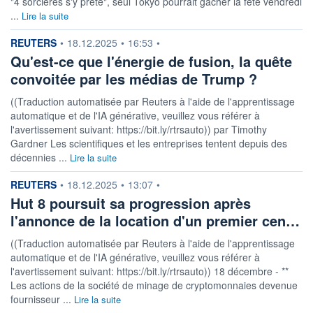
"4 sorcières s'y prête", seul Tokyo pourrait gâcher la fête vendredi
...
Lire la suite
information fournie par
REUTERS
•
18.12.2025
•
16:53
•
Qu'est-ce que l'énergie de fusion, la quête
convoitée par les médias de Trump ?
((Traduction automatisée par Reuters à l'aide de l'apprentissage
automatique et de l'IA générative, veuillez vous référer à
l'avertissement suivant: https://bit.ly/rtrsauto)) par Timothy
Gardner Les scientifiques et les entreprises tentent depuis des
décennies ...
Lire la suite
information fournie par
REUTERS
•
18.12.2025
•
13:07
•
Hut 8 poursuit sa progression après
l'annonce de la location d'un premier cen…
((Traduction automatisée par Reuters à l'aide de l'apprentissage
automatique et de l'IA générative, veuillez vous référer à
l'avertissement suivant: https://bit.ly/rtrsauto)) 18 décembre - **
Les actions de la société de minage de cryptomonnaies devenue
fournisseur ...
Lire la suite