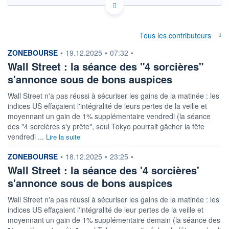
Politique d'exécution
56 300
Tous les contributeurs
56 200
information fournie par
ZONEBOURSE
•
19.12.2025
•
07:32
•
Wall Street : la séance des "4 sorcières"
56 100
s'annonce sous de bons auspices
56 000
03h31
06h56
Wall Street n'a pas réussi à sécuriser les gains de la matinée : les
indices US effaçaient l'intégralité de leurs pertes de la veille et
OUVERTURE
CLÔTURE VEILLE
54 509,2601
56 173,5663
moyennant un gain de 1% supplémentaire vendredi (la séance
des "4 sorcières s'y prête", seul Tokyo pourrait gâcher la fête
+ HAUT
+ BAS
vendredi ...
Lire la suite
56 276,3030
55 653,9937
information fournie par
ZONEBOURSE
•
18.12.2025
•
23:25
•
+ PORTEFEUILLE
+ LISTE
Wall Street : la séance des '4 sorcières'
s'annonce sous de bons auspices
Wall Street n'a pas réussi à sécuriser les gains de la matinée : les
indices US effaçaient l'intégralité de leur pertes de la veille et
moyennant un gain de 1% supplémentaire demain (la séance des