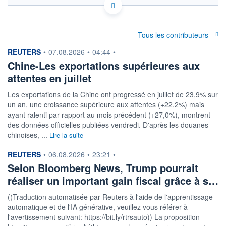
Politique d'exécution
0,495
Tous les contributeurs
0,494
information fournie par
REUTERS
•
07.08.2026
•
04:44
•
0,493
Chine-Les exportations supérieures aux
0,492
attentes en juillet
0,491
02h12
03h49
Les exportations de la Chine ont progressé en juillet de 23,9% sur
un an, une croissance supérieure aux attentes (+22,2%) mais
OUVERTURE
CLÔTURE VEILLE
0,4919
0,4918
ayant ralenti par rapport au mois précédent (+27,0%), montrent
des données officielles publiées vendredi. D'après les douanes
+ HAUT
+ BAS
chinoises, ...
Lire la suite
0,4940
0,4917
information fournie par
REUTERS
COTATION SPÉCIFIQUE
•
06.08.2026
•
23:21
•
PHP/ISK
Selon Bloomberg News, Trump pourrait
2,0264
-0,34%
réaliser un important gain fiscal grâce à s…
((Traduction automatisée par Reuters à l'aide de l'apprentissage
+ PORTEFEUILLE
+ LISTE
automatique et de l'IA générative, veuillez vous référer à
l'avertissement suivant: https://bit.ly/rtrsauto)) La proposition