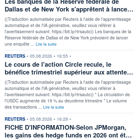
Les banques de la Réserve fédérale de
Dallas et de New York s'apprêtent à lance…
((Traduction automatisée par Reuters à l'aide de l'apprentissage
automatique et de l'IA générative, veuillez vous référer à
l'avertissement suivant: https://bit.ly/rtrsauto)) Les banques de la
Réserve fédérale de Dallas et de New York prévoient de lancer
une enquête ...
Lire la suite
information fournie par
REUTERS
•
05.08.2026
•
16:55
•
Le cours de l'action Circle recule, le
bénéfice trimestriel supérieur aux attente…
((Traduction automatisée par Reuters à l'aide de l'apprentissage
automatique et de l'IA générative, veuillez vous référer à
l'avertissement suivant: https://bit.ly/rtrsauto)) * La circulation de
l'USDC augmente de 19 % au deuxième trimestre * Le volume
des transactions ...
Lire la suite
information fournie par
REUTERS
•
05.08.2026
•
16:29
•
FICHE D'INFORMATION-Selon JPMorgan,
les gains des hedge funds en 2026 ont ét…