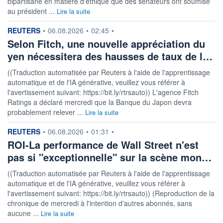
bipartisane en matière d'éthique que des sénateurs ont soumise
au président ...
Lire la suite
information fournie par
REUTERS
•
06.08.2026
•
02:45
•
Selon Fitch, une nouvelle appréciation du
yen nécessitera des hausses de taux de l…
((Traduction automatisée par Reuters à l'aide de l'apprentissage
automatique et de l'IA générative, veuillez vous référer à
l'avertissement suivant: https://bit.ly/rtrsauto)) L'agence Fitch
Ratings a déclaré mercredi que la Banque du Japon devra
probablement relever ...
Lire la suite
information fournie par
REUTERS
•
06.08.2026
•
01:31
•
ROI-La performance de Wall Street n'est
pas si "exceptionnelle" sur la scène mon…
((Traduction automatisée par Reuters à l'aide de l'apprentissage
automatique et de l'IA générative, veuillez vous référer à
l'avertissement suivant: https://bit.ly/rtrsauto)) (Reproduction de la
chronique de mercredi à l'intention d'autres abonnés, sans
aucune ...
Lire la suite