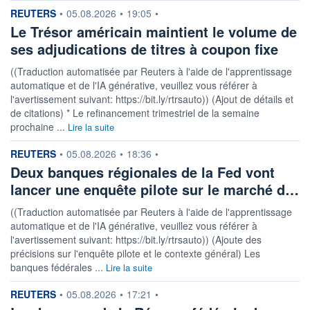
information fournie par
REUTERS
•
05.08.2026
•
19:05
•
Le Trésor américain maintient le volume de
ses adjudications de titres à coupon fixe
((Traduction automatisée par Reuters à l'aide de l'apprentissage
automatique et de l'IA générative, veuillez vous référer à
l'avertissement suivant: https://bit.ly/rtrsauto)) (Ajout de détails et
de citations) * Le refinancement trimestriel de la semaine
prochaine ...
Lire la suite
information fournie par
REUTERS
•
05.08.2026
•
18:36
•
Deux banques régionales de la Fed vont
lancer une enquête pilote sur le marché d…
((Traduction automatisée par Reuters à l'aide de l'apprentissage
automatique et de l'IA générative, veuillez vous référer à
l'avertissement suivant: https://bit.ly/rtrsauto)) (Ajoute des
précisions sur l'enquête pilote et le contexte général) Les
banques fédérales ...
Lire la suite
information fournie par
REUTERS
•
05.08.2026
•
17:21
•