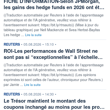
FICHE D'INFORMATION-Selon JPMorgan,
les gains des hedge funds en 2026 ont ét…
((Traduction automatisée par Reuters à l'aide de l'apprentissage
automatique et de l'IA générative, veuillez vous référer à
l'avertissement suivant: https://bit.ly/rtrsauto)) (Mise à jour du
tableau graphique) par Nell Mackenzie et Svea Herbst-Bayliss
Les hedge ...
Lire la suite
information fournie par
REUTERS
•
05.08.2026
•
15:10
•
ROI-Les performances de Wall Street ne
sont pas si “exceptionnelles” à l'échelle…
((Traduction automatisée par Reuters à l'aide de l'apprentissage
automatique et de l'IA générative, veuillez vous référer à
l'avertissement suivant: https://bit.ly/rtrsauto)) (Les opinions
exprimées ici sont celles de l'auteur, chroniqueur pour Reuters.)
par Jamie ...
Lire la suite
information fournie par
REUTERS
•
05.08.2026
•
14:30
•
Le Trésor maintient le montant des
coupons inchangé au moins pour les pro…