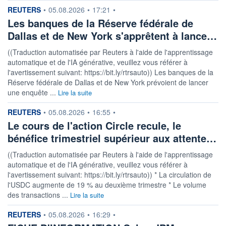
information fournie par
REUTERS
•
05.08.2026
•
17:21
•
Les banques de la Réserve fédérale de
Dallas et de New York s'apprêtent à lance…
((Traduction automatisée par Reuters à l'aide de l'apprentissage
automatique et de l'IA générative, veuillez vous référer à
l'avertissement suivant: https://bit.ly/rtrsauto)) Les banques de la
Réserve fédérale de Dallas et de New York prévoient de lancer
une enquête ...
Lire la suite
information fournie par
REUTERS
•
05.08.2026
•
16:55
•
Le cours de l'action Circle recule, le
bénéfice trimestriel supérieur aux attente…
((Traduction automatisée par Reuters à l'aide de l'apprentissage
automatique et de l'IA générative, veuillez vous référer à
l'avertissement suivant: https://bit.ly/rtrsauto)) * La circulation de
l'USDC augmente de 19 % au deuxième trimestre * Le volume
des transactions ...
Lire la suite
information fournie par
REUTERS
•
05.08.2026
•
16:29
•