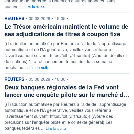
chronique de mercredi à l'intention d'autres abonnés, sans
aucune ...
Lire la suite
information fournie par
REUTERS
•
05.08.2026
•
19:05
•
Le Trésor américain maintient le volume de
ses adjudications de titres à coupon fixe
((Traduction automatisée par Reuters à l'aide de l'apprentissage
automatique et de l'IA générative, veuillez vous référer à
l'avertissement suivant: https://bit.ly/rtrsauto)) (Ajout de détails et
de citations) * Le refinancement trimestriel de la semaine
prochaine ...
Lire la suite
information fournie par
REUTERS
•
05.08.2026
•
18:36
•
Deux banques régionales de la Fed vont
lancer une enquête pilote sur le marché d…
((Traduction automatisée par Reuters à l'aide de l'apprentissage
automatique et de l'IA générative, veuillez vous référer à
l'avertissement suivant: https://bit.ly/rtrsauto)) (Ajoute des
précisions sur l'enquête pilote et le contexte général) Les
banques fédérales ...
Lire la suite