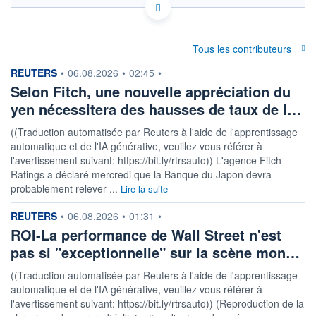
Politique d'exécution
0,00458
Tous les contributeurs
0,00456
information fournie par
REUTERS
•
06.08.2026
•
02:45
•
0,00454
Selon Fitch, une nouvelle appréciation du
0,00452
yen nécessitera des hausses de taux de l…
0,00450
05h53
11h11
((Traduction automatisée par Reuters à l'aide de l'apprentissage
automatique et de l'IA générative, veuillez vous référer à
OUVERTURE
CLÔTURE VEILLE
0,0045
0,0045
l'avertissement suivant: https://bit.ly/rtrsauto)) L'agence Fitch
Ratings a déclaré mercredi que la Banque du Japon devra
+ HAUT
+ BAS
probablement relever ...
Lire la suite
0,0046
0,0045
information fournie par
REUTERS
COTATION SPÉCIFIQUE
•
06.08.2026
•
01:31
•
RUB/IDR
ROI-La performance de Wall Street n'est
219,9518
-0,42%
pas si "exceptionnelle" sur la scène mon…
((Traduction automatisée par Reuters à l'aide de l'apprentissage
+ PORTEFEUILLE
+ LISTE
automatique et de l'IA générative, veuillez vous référer à
l'avertissement suivant: https://bit.ly/rtrsauto)) (Reproduction de la