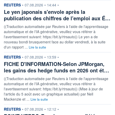
information fournie par
REUTERS
•
07.08.2026
•
14:44
•
Le yen japonais s'envole après la
publication des chiffres de l'emploi aux É…
((Traduction automatisée par Reuters à l'aide de l'apprentissage
automatique et de l'IA générative, veuillez vous référer à
l'avertissement suivant: https://bit.ly/rtrsauto)) Le yen a de
nouveau bondi brusquement face au dollar vendredi, à la suite
d'un rapport ...
Lire la suite
information fournie par
REUTERS
•
07.08.2026
•
13:59
•
FICHE D'INFORMATION-Selon JPMorgan,
les gains des hedge funds en 2026 ont ét…
((Traduction automatisée par Reuters à l'aide de l'apprentissage
automatique et de l'IA générative, veuillez vous référer à
l'avertissement suivant: https://bit.ly/rtrsauto)) (Mise à jour de
l'article du 5 août avec un graphique actualisé) par Nell
Mackenzie et ...
Lire la suite
information fournie par
REUTERS
•
07.08.2026
•
12:12
•