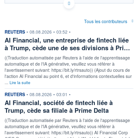
Politique d'exécution
11,74
Tous les contributeurs
11,72
information fournie par
REUTERS
•
08.08.2026
•
03:52
•
AI Financial, une entreprise de fintech liée
11,70
à Trump, cède une de ses divisions à Pri…
11,68
08h02
15h29
((Traduction automatisée par Reuters à l'aide de l'apprentissage
automatique et de l'IA générative, veuillez vous référer à
OUVERTURE
CLÔTURE VEILLE
11,7348
11,7337
l'avertissement suivant: https://bit.ly/rtrsauto)) (Ajout du cours de
l'action AI Financial au point 6, et d'informations contextuelles sur
+ HAUT
+ BAS
...
Lire la suite
11,7457
11,7348
information fournie par
REUTERS
COTATION SPÉCIFIQUE
•
08.08.2026
•
03:01
•
SEK/CHF
AI Financial, société de fintech liée à
0,0852
0,00%
Trump, cède sa filiale à Prime Delta
((Traduction automatisée par Reuters à l'aide de l'apprentissage
+ PORTEFEUILLE
+ LISTE
automatique et de l'IA générative, veuillez vous référer à
l'avertissement suivant: https://bit.ly/rtrsauto)) AI Financial Corp