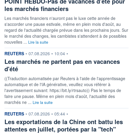
POINT HEBDO-Pas de vacances d'été pour
les marchés financiers
Les marchés financiers n'auront pas le luxe cette année de
s'accorder une pause estivale, même en plein mois d'août, au
regard de l'actualité chargée prévue dans les prochains jours. Sur
le marché des changes, les cambistes s'attendent à de possibles
nouvelles ...
Lire la suite
information fournie par
REUTERS
•
07.08.2026
•
10:04
•
Les marchés ne partent pas en vacances
d'été
((Traduction automatisée par Reuters à l'aide de l'apprentissage
automatique et de l'IA générative, veuillez vous référer à
l'avertissement suivant: https://bit.ly/rtrsauto)) Pas le temps de
faire une pause. Même en plein mois d'août, l'actualité des
marchés ne ...
Lire la suite
information fournie par
REUTERS
•
07.08.2026
•
05:44
•
Les exportations de la Chine ont battu les
attentes en juillet, portées par la "tech"