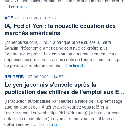
AIFC.O , une société étroitement liée à World Liberty Financial, la
...
Lire la suite
information fournie par
AOF
•
07.08.2026
•
16:50
•
IA, Fed et Yen : la nouvelle équation des
marchés américains
(Zonebourse.com) - Pour la banque privée suisse J. Safra
Sarasin, "l'économie américaine continue de croître plus
fortement que prévu. Les consommateurs maintiennent leurs
dépenses malgré la hausse des coûts de l'énergie, soutenus par
de généreux remboursements ...
Lire la suite
information fournie par
REUTERS
•
07.08.2026
•
14:57
•
Le yen japonais s'envole après la
publication des chiffres de l'emploi aux É…
((Traduction automatisée par Reuters à l'aide de l'apprentissage
automatique et de l'IA générative, veuillez vous référer à
l'avertissement suivant: https://bit.ly/rtrsauto)) (Mise à jour avec
détails et commentaires) Le yen a de nouveau bondi face au
dollar vendredi ...
Lire la suite