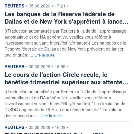
information fournie par
REUTERS
•
05.08.2026
•
17:21
•
Les banques de la Réserve fédérale de
Dallas et de New York s'apprêtent à lance…
((Traduction automatisée par Reuters à l'aide de l'apprentissage
automatique et de l'IA générative, veuillez vous référer à
l'avertissement suivant: https://bit.ly/rtrsauto)) Les banques de la
Réserve fédérale de Dallas et de New York prévoient de lancer
une enquête ...
Lire la suite
information fournie par
REUTERS
•
05.08.2026
•
16:55
•
Le cours de l'action Circle recule, le
bénéfice trimestriel supérieur aux attente…
((Traduction automatisée par Reuters à l'aide de l'apprentissage
automatique et de l'IA générative, veuillez vous référer à
l'avertissement suivant: https://bit.ly/rtrsauto)) * La circulation de
l'USDC augmente de 19 % au deuxième trimestre * Le volume
des transactions ...
Lire la suite
information fournie par
REUTERS
•
05.08.2026
•
16:29
•