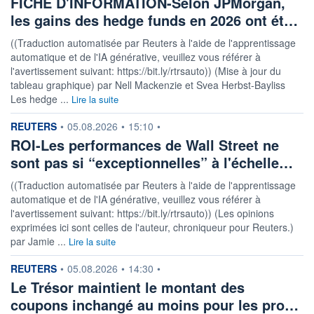
FICHE D'INFORMATION-Selon JPMorgan,
les gains des hedge funds en 2026 ont ét…
((Traduction automatisée par Reuters à l'aide de l'apprentissage
automatique et de l'IA générative, veuillez vous référer à
l'avertissement suivant: https://bit.ly/rtrsauto)) (Mise à jour du
tableau graphique) par Nell Mackenzie et Svea Herbst-Bayliss
Les hedge ...
Lire la suite
information fournie par
REUTERS
•
05.08.2026
•
15:10
•
ROI-Les performances de Wall Street ne
sont pas si “exceptionnelles” à l'échelle…
((Traduction automatisée par Reuters à l'aide de l'apprentissage
automatique et de l'IA générative, veuillez vous référer à
l'avertissement suivant: https://bit.ly/rtrsauto)) (Les opinions
exprimées ici sont celles de l'auteur, chroniqueur pour Reuters.)
par Jamie ...
Lire la suite
information fournie par
REUTERS
•
05.08.2026
•
14:30
•
Le Trésor maintient le montant des
coupons inchangé au moins pour les pro…