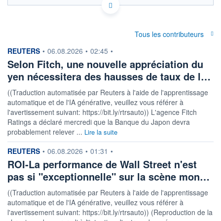
Politique d'exécution
13,58
Tous les contributeurs
13,56
information fournie par
REUTERS
•
06.08.2026
•
02:45
•
Selon Fitch, une nouvelle appréciation du
13,54
yen nécessitera des hausses de taux de l…
13,52
04h08
07h41
((Traduction automatisée par Reuters à l'aide de l'apprentissage
automatique et de l'IA générative, veuillez vous référer à
OUVERTURE
CLÔTURE VEILLE
13,5584
13,5563
l'avertissement suivant: https://bit.ly/rtrsauto)) L'agence Fitch
Ratings a déclaré mercredi que la Banque du Japon devra
+ HAUT
+ BAS
probablement relever ...
Lire la suite
13,5744
13,5344
information fournie par
REUTERS
COTATION SPÉCIFIQUE
•
06.08.2026
•
01:31
•
EGP/AED
ROI-La performance de Wall Street n'est
0,0738
+0,01%
pas si "exceptionnelle" sur la scène mon…
((Traduction automatisée par Reuters à l'aide de l'apprentissage
+ PORTEFEUILLE
+ LISTE
automatique et de l'IA générative, veuillez vous référer à
l'avertissement suivant: https://bit.ly/rtrsauto)) (Reproduction de la