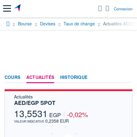
Menu
Connexion
Bourse
Devises
Taux de change
Actualités AED/
COURS
ACTUALITÉS
HISTORIQUE
Actualités
AED/EGP SPOT
13,5531
-0,02%
EGP
0,2358 EUR
VALEUR INDICATIVE
SIX - FOREX 2 DONNÉES TEMPS RÉEL