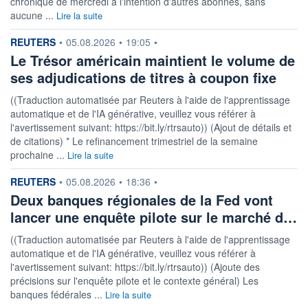
chronique de mercredi à l'intention d'autres abonnés, sans
aucune ...
Lire la suite
information fournie par
REUTERS
•
05.08.2026
•
19:05
•
Le Trésor américain maintient le volume de
ses adjudications de titres à coupon fixe
((Traduction automatisée par Reuters à l'aide de l'apprentissage
automatique et de l'IA générative, veuillez vous référer à
l'avertissement suivant: https://bit.ly/rtrsauto)) (Ajout de détails et
de citations) * Le refinancement trimestriel de la semaine
prochaine ...
Lire la suite
information fournie par
REUTERS
•
05.08.2026
•
18:36
•
Deux banques régionales de la Fed vont
lancer une enquête pilote sur le marché d…
((Traduction automatisée par Reuters à l'aide de l'apprentissage
automatique et de l'IA générative, veuillez vous référer à
l'avertissement suivant: https://bit.ly/rtrsauto)) (Ajoute des
précisions sur l'enquête pilote et le contexte général) Les
banques fédérales ...
Lire la suite