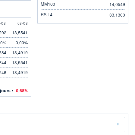
MM100
14,0549
RSI14
33,1300
AUGUST
8 AUGUST
-08
08-08
292
13,5541
00%
0,00%
584
13,4919
744
13,5541
246
13,4919
-
-
 jours :
-0,68%