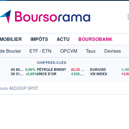
MOBILIER
IMPÔTS
ACTU
BOURSOBANK
 de Bourse
ETF - ETN
OPCVM
Taux
Devises
CHIFFRES-CLÉS
65 606,71
0,00%
PÉTROLE BRENT
82,35
$US
EUR/USD
26 319,45
+0,69%
ONCE D'OR
4 342,26
$US
VIX INDEX
14,9
ours AED/EGP SPOT