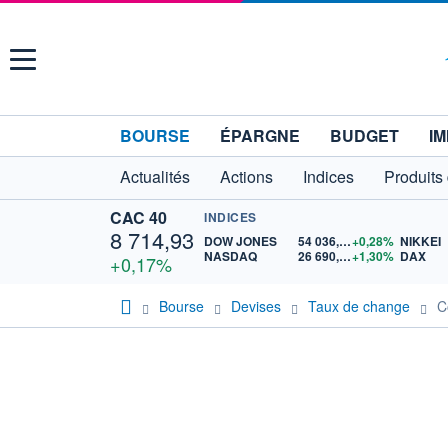
Menu
BOURSE
ÉPARGNE
BUDGET
IM
Actualités
Actions
Indices
Produits
CAC 40
INDICES
8 714,93
DOW JONES
54 036,93
+0,28%
NIKKEI
NASDAQ
26 690,62
+1,30%
DAX
+0,17%
Bourse
Devises
Taux de change
C