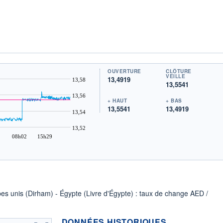
OUVERTURE
CLÔTURE
VEILLE
13,4919
13,58
13,5541
13,56
+ HAUT
+ BAS
13,5541
13,4919
13,54
13,52
08h02
15h29
bes unis (Dirham) - Égypte (Livre d'Égypte) : taux de change AED /
DONNÉES HISTORIQUES