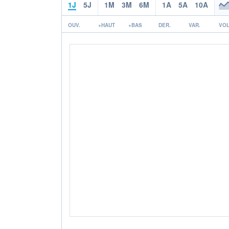
1J
5J
1M
3M
6M
1A
5A
10A
OUV.
+HAUT
+BAS
DER.
VAR.
VOL