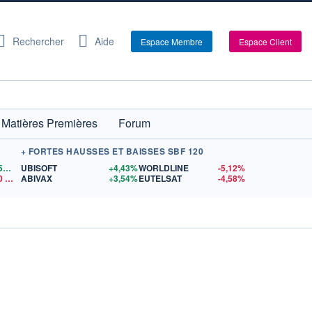
Rechercher
Aide
Espace Membre
Espace Client
Matières Premières
Forum
+ FORTES HAUSSES ET BAISSES SBF 120
1,1559
$US
UBISOFT
+4,43%
WORLDLINE
-5,12%
0
$US
ABIVAX
+3,54%
EUTELSAT
-4,58%