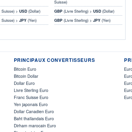
Suisse)
 Suisse) >
USD
(Dollar)
GBP
(Livre Sterling) >
USD
(Dollar)
 Suisse) >
JPY
(Yen)
GBP
(Livre Sterling) >
JPY
(Yen)
PRINCIPAUX CONVERTISSEURS
PR
Bitcoin Euro
Euro
Bitcoin Dollar
Euro
Dollar Euro
Eur
Livre Sterling Euro
Eur
Franc Suisse Euro
Eur
Yen japonais Euro
Dollar Canadien Euro
Baht thaïlandais Euro
Dirham marocain Euro