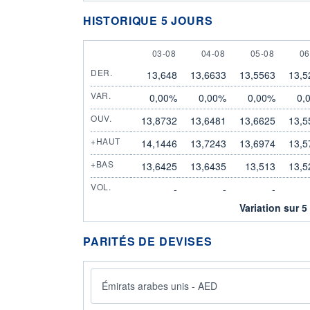
HISTORIQUE 5 JOURS
3 AUGUST
4 AUGUST
5 AUGUST
6 
03-08
04-08
05-08
06
DER.
13,648
13,6633
13,5563
13,5
VAR.
0,00%
0,00%
0,00%
0,
OUV.
13,8732
13,6481
13,6625
13,5
+HAUT
14,1446
13,7243
13,6974
13,5
+BAS
13,6425
13,6435
13,513
13,5
VOL.
-
-
-
Variation sur 5
PARITÉS DE DEVISES
Émirats arabes unis - AED