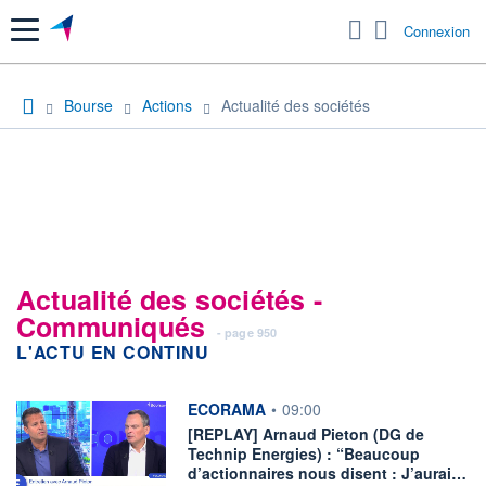
Menu
Connexion
Bourse
Actions
Actualité des sociétés
Actualité des sociétés -
Communiqués
- page 950
L'ACTU EN CONTINU
information fournie par
ECORAMA
•
09:00
[REPLAY] Arnaud Pieton (DG de
Technip Energies) : “Beaucoup
d’actionnaires nous disent : J’aurai…