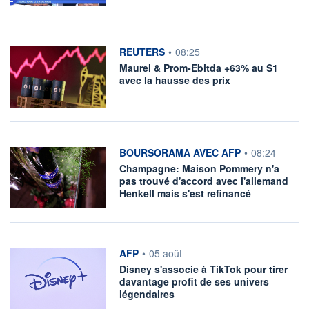
information fournie par
REUTERS
•
08:25
Maurel & Prom-Ebitda +63% au S1
avec la hausse des prix
information fournie par
BOURSORAMA AVEC AFP
•
08:24
Champagne: Maison Pommery n'a
pas trouvé d'accord avec l'allemand
Henkell mais s'est refinancé
information fournie par
AFP
•
05 août
Disney s'associe à TikTok pour tirer
davantage profit de ses univers
légendaires