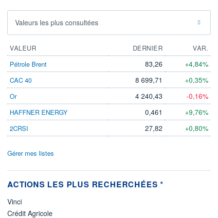
Valeurs les plus consultées
VALEUR
DERNIER
VAR.
83,26
+4,84%
Pétrole Brent
8 699,71
+0,35%
CAC 40
4 240,43
-0,16%
Or
0,461
+9,76%
HAFFNER ENERGY
27,82
+0,80%
2CRSI
Gérer mes listes
ACTIONS LES PLUS RECHERCHÉES *
Vinci
Crédit Agricole