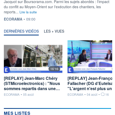
Jacquot sur Boursorama.com. Parmi les sujets abordés : l'impact
du conflit au Moyen-Orient sur l'exécution des chantiers, les
reports...
Lire la suite
INFORMATION FOURNIE PAR
ECORAMA
•
09:00
DERNIÈRES VIDÉOS
LES + VUES
16'16
[REPLAY] Jean-Marc Chéry
[REPLAY] Jean-Françoi
(STMicroelectronics) : "Nous
Fallacher (DG d’Eutelsat)
sommes repartis dans une…
"L'argent n'est plus un
information fournie par
information fournie par
ECORAMA
•
05 août
ECORAMA
•
04 août
•
16
MES LISTES