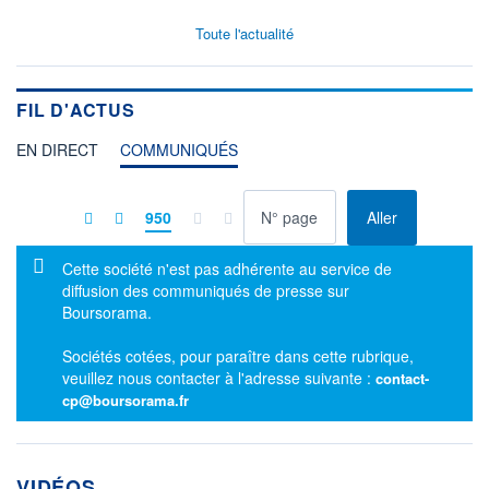
Toute l'actualité
FIL D'ACTUS
EN DIRECT
COMMUNIQUÉS
à la page
950
Aller
Message d'information
Cette société n'est pas adhérente au service de
diffusion des communiqués de presse sur
Boursorama.
Sociétés cotées, pour paraître dans cette rubrique,
veuillez nous contacter à l'adresse suivante :
contact-
cp@boursorama.fr
VIDÉOS