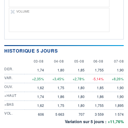
VOLUME
HISTORIQUE 5 JOURS
3 AUGUST
4 AUGUST
5 AUGUST
6 AUGUST
7 AUGU
03-08
04-08
05-08
06-08
07-08
DER.
1,74
1,80
1,85
1,755
1,90
VAR.
+2,35%
+3,45%
+2,78%
-5,14%
+8,26%
OUV.
1,62
1,75
1,80
1,85
1,90
+HAUT
1,74
1,86
1,80
1,86
1,90
+BAS
1,62
1,75
1,80
1,755
1,895
VOL.
606
5 663
707
3 559
1 574
Variation sur 5 jours :
+11,76%