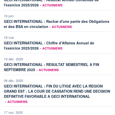
information fournie par
l'exercice 2025/2026
•
ACTUSNEWS
16 juin
GECI INTERNATIONAL : Rachat d'une partie des Obligations
information fournie par
et des BSA en circulation
•
ACTUSNEWS
18 mai
GECI INTERNATIONAL : Chiffre d'Affaires Annuel de
information fournie par
l'exercice 2025/2026
•
ACTUSNEWS
19 déc. 2025
GECI INTERNATIONAL : RESULTAT SEMESTRIEL A FIN
information fournie par
SEPTEMBRE 2025
•
ACTUSNEWS
08 déc. 2025
GECI INTERNATIONAL : FIN DU LITIGE AVEC LA REGION
GRAND EST : LA COUR DE CASSATION REND UNE DECISION
information fourni
DEFINITIVE FAVORABLE A GECI INTERNATIONAL
•
ACTUSNEWS
17 nov. 2025