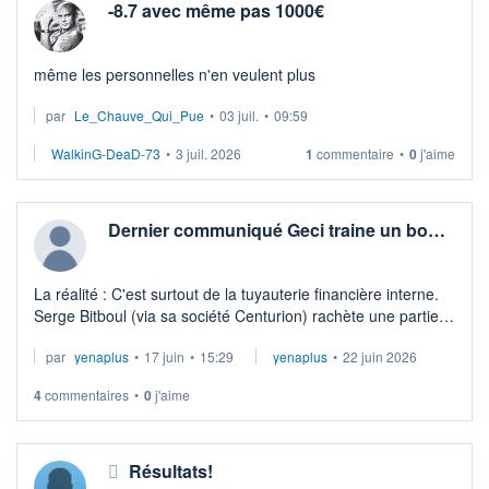
-8.7 avec même pas 1000€
même les personnelles n'en veulent plus
par
Le_Chauve_Qui_Pue
•
03 juil.
•
09:59
WalkinG-DeaD-73
•
3 juil. 2026
1
commentaire
•
0
j'aime
Dernier communiqué Geci traine un bo…
La réalité : C'est surtout de la tuyauterie financière interne.
Serge Bitboul (via sa société Centurion) rachète une partie
des instruments dilutifs. On essaie de rassurer le marché en
par
yenaplus
•
17 juin
•
15:29
yenaplus
•
22 juin 2026
disant " ...
4
commentaires
•
0
j'aime
Résultats!