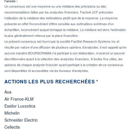
l'année :
Un consensus est une moyenne ou une médiane des prévisions ou des
recommandations faites par les analystes financiers. Factset JCF préconise
l'utilisation de la médiane des estimations plutôt que de la moyenne. La moyenne
présente en effet l'inconvénient d'être sensible aux estimations extrêmes d'un
échantillon, inconvénient auquel échappe la médiane. La médiane est donc l'estimation
la plus généralement retenue par la place financière.
Le présent consensus est fourni par la société FactSet Research Systems Inc et
résulte par nature d'une diffusion de plusieurs opinions d'analystes. Il est rappelé qu'en
aucune manière BOURSORAMA n'a participé à son élaboration, ni exercé un pouvoir
discrétionnaire quant à la sélection des analystes financiers. A toutes fins utiles, les
opinions de chaque analyste financier ayant participé à la création de ce consensus
sont disponibles et accessibles via les bureaux d'analystes.
ACTIONS LES PLUS RECHERCHÉES *
Axa
Air France-KLM
Essilor Luxxotica
Michelin
Schneider Electric
Cellectis