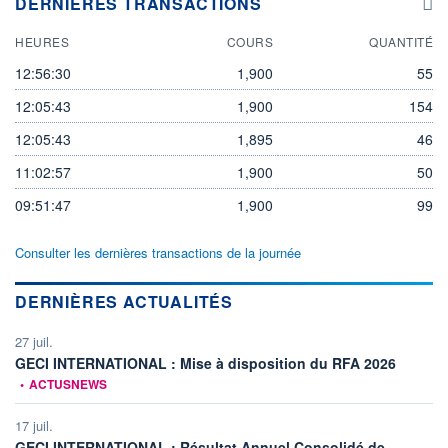
DERNIÈRES TRANSACTIONS
HEURES
COURS
QUANTITÉ
12:56:30
1,900
55
12:05:43
1,900
154
12:05:43
1,895
46
11:02:57
1,900
50
09:51:47
1,900
99
Consulter les dernières transactions de la journée
DERNIÈRES ACTUALITÉS
27 juil.
informati
GECI INTERNATIONAL : Mise à disposition du RFA 2026
•
ACTUSNEWS
17 juil.
GECI INTERNATIONAL : Résultat Annuel Consolidé de