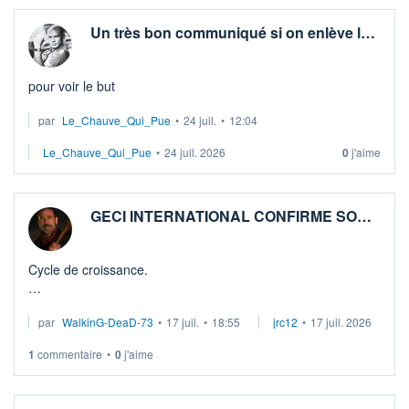
Un très bon communiqué si on enlève l…
pour voir le but
par
Le_Chauve_Qui_Pue
•
24 juil.
•
12:04
Le_Chauve_Qui_Pue
•
24 juil. 2026
0
j'aime
GECI INTERNATIONAL CONFIRME SO…
Cycle de croissance.
• Résultat opérationnel courant proche de l’équilibre, porté
par
WalkinG-DeaD-73
•
17 juil.
•
18:55
jrc12
•
17 juil. 2026
par la montée en puissance des activités à forte valeur
ajoutée. • Structure financière consolidée ...
1
commentaire
•
0
j'aime