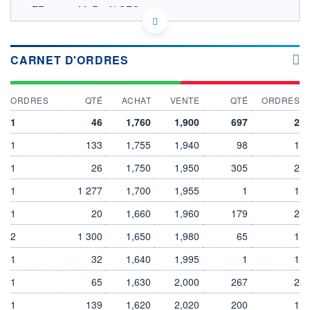
FR001400M1R1 ALGEC
ACTIONNAIRES
EURONEXT PARIS DONNÉES TEMPS RÉEL
Politique d'exécution
Cotation sur les autres places
CARNET D'ORDRES
2,0
ORDRES
QTÉ
ACHAT
VENTE
QTÉ
ORDRES
1,9
1
46
1,760
1,900
697
2
1,8
1
133
1,755
1,940
98
1
1,7
10h46
11h51
1
26
1,750
1,950
305
2
1
1 277
1,700
1,955
1
1
SECTEUR
Services informatiques
1
20
1,660
1,960
179
2
OUVERTURE
CLÔTURE VEILLE
2
1,900
1 300
1,650
1,755
1,980
65
1
+ HAUT
+ BAS
1
32
1,640
1,995
1
1
1,900
1,895
1
65
1,630
2,000
267
2
VOLUME
CAPITAL ÉCHANGÉ
1 574
0,11%
1
139
1,620
2,020
200
1