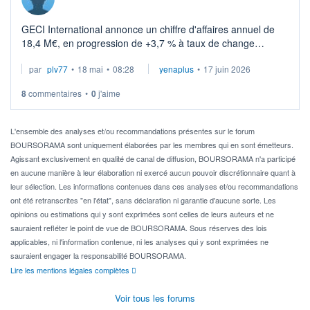
GECI International annonce un chiffre d'affaires annuel de
18,4 M€, en progression de +3,7 % à taux de change
constant (+1,1 % en données publiées).
par
plv77
•
18 mai
•
08:28
yenaplus
•
17 juin 2026
Le Pôle Digital (8,2 millions d'euros, soi ...
8
commentaires
•
0
j'aime
L'ensemble des analyses et/ou recommandations présentes sur le forum
BOURSORAMA sont uniquement élaborées par les membres qui en sont émetteurs.
Agissant exclusivement en qualité de canal de diffusion, BOURSORAMA n'a participé
en aucune manière à leur élaboration ni exercé aucun pouvoir discrétionnaire quant à
leur sélection. Les informations contenues dans ces analyses et/ou recommandations
ont été retranscrites "en l'état", sans déclaration ni garantie d'aucune sorte. Les
opinions ou estimations qui y sont exprimées sont celles de leurs auteurs et ne
sauraient refléter le point de vue de BOURSORAMA. Sous réserves des lois
applicables, ni l'information contenue, ni les analyses qui y sont exprimées ne
sauraient engager la responsabilité BOURSORAMA.
Lire les mentions légales complètes
Voir tous les forums