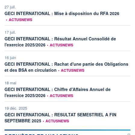
27 juil.
informati
GECI INTERNATIONAL : Mise à disposition du RFA 2026
•
ACTUSNEWS
17 juil.
GECI INTERNATIONAL : Résultat Annuel Consolidé de
information fournie par
l'exercice 2025/2026
•
ACTUSNEWS
16 juin
GECI INTERNATIONAL : Rachat d'une partie des Obligations
information fournie par
et des BSA en circulation
•
ACTUSNEWS
18 mai
GECI INTERNATIONAL : Chiffre d'Affaires Annuel de
information fournie par
l'exercice 2025/2026
•
ACTUSNEWS
19 déc. 2025
GECI INTERNATIONAL : RESULTAT SEMESTRIEL A FIN
information fournie par
SEPTEMBRE 2025
•
ACTUSNEWS