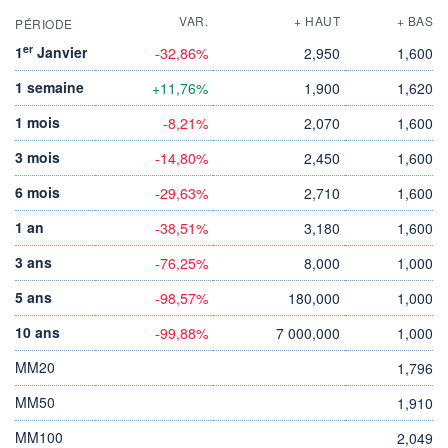
VAR.
+ HAUT
+ BAS
PÉRIODE
er
1
Janvier
-32,86%
2,950
1,600
1 semaine
+11,76%
1,900
1,620
1 mois
-8,21%
2,070
1,600
3 mois
-14,80%
2,450
1,600
6 mois
-29,63%
2,710
1,600
1 an
-38,51%
3,180
1,600
3 ans
-76,25%
8,000
1,000
5 ans
-98,57%
180,000
1,000
10 ans
-99,88%
7 000,000
1,000
MM20
1,796
MM50
1,910
MM100
2,049