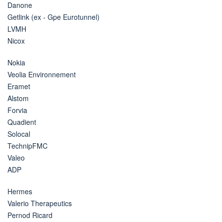
Danone
Getlink (ex - Gpe Eurotunnel)
LVMH
Nicox
Nokia
Veolia Environnement
Eramet
Alstom
Forvia
Quadient
Solocal
TechnipFMC
Valeo
ADP
Hermes
Valerio Therapeutics
Pernod Ricard