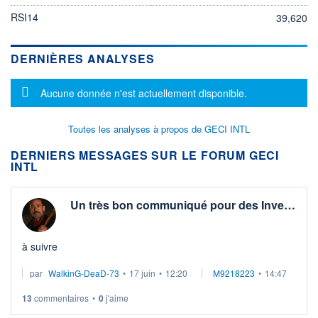
RSI14
39,620
DERNIÈRES ANALYSES
Message d'information
Aucune donnée n'est actuellement disponible.
Toutes les analyses à propos de GECI INTL
DERNIERS MESSAGES SUR LE FORUM GECI
INTL
Un très bon communiqué pour des Inve…
à suivre
par
WalkinG-DeaD-73
•
17 juin
•
12:20
M9218223
•
14:47
13
commentaires
•
0
j'aime