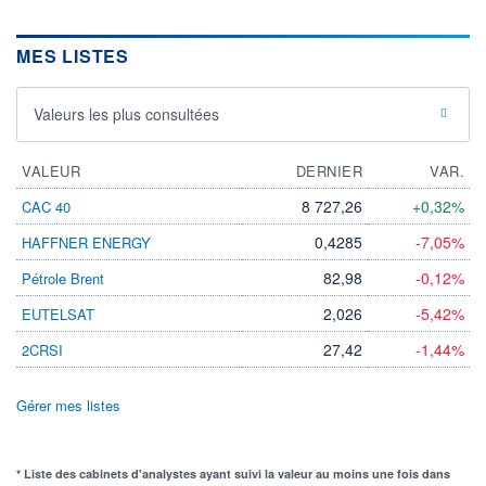
MES LISTES
Valeurs les plus consultées
VALEUR
DERNIER
VAR.
8 727,26
+0,32%
CAC 40
0,4285
-7,05%
HAFFNER ENERGY
82,98
-0,12%
Pétrole Brent
2,026
-5,42%
EUTELSAT
27,42
-1,44%
2CRSI
Gérer mes listes
* Liste des cabinets d'analystes ayant suivi la valeur au moins une fois dans