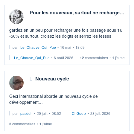
Pour les nouveaux, surtout ne recharge…
gardez en un peu pour recharger une fois passage sous 1€
-50% et surtout, croisez les doigts et serrez les fesses
par
Le_Chauve_Qui_Pue
•
16 mai
•
18:09
Le_Chauve_Qui_Pue
•
6 août 2026
12
commentaires
•
1
j'aime
Nouveau cycle
Geci International aborde un nouveau cycle de
développement
Par Alexandra Saintpierre Publié le 20/07/2026 à 07h09
par
pasdeh
•
20 juil.
•
08:52
ChGoetz
•
28 juil. 2026
A l'occasion de la publication de ses comptes 2025-2026,
Geci International fa ...
3
commentaires
•
1
j'aime