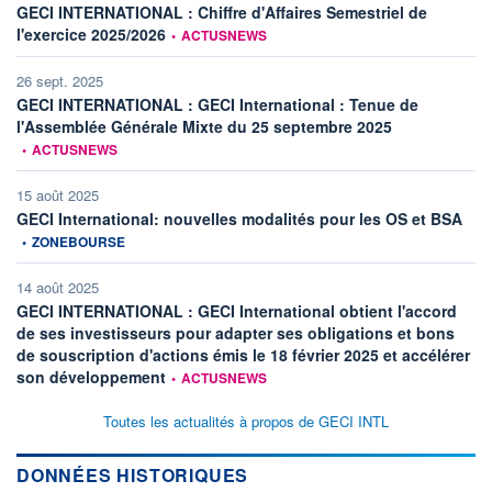
GECI INTERNATIONAL : Chiffre d'Affaires Semestriel de
information fournie par
l'exercice 2025/2026
•
ACTUSNEWS
26 sept. 2025
GECI INTERNATIONAL : GECI International : Tenue de
information fourn
l'Assemblée Générale Mixte du 25 septembre 2025
•
ACTUSNEWS
15 août 2025
infor
GECI International: nouvelles modalités pour les OS et BSA
•
ZONEBOURSE
14 août 2025
GECI INTERNATIONAL : GECI International obtient l'accord
de ses investisseurs pour adapter ses obligations et bons
de souscription d'actions émis le 18 février 2025 et accélérer
information fournie par
son développement
•
ACTUSNEWS
Toutes les actualités à propos de GECI INTL
DONNÉES HISTORIQUES