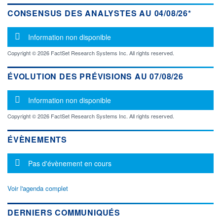
CONSENSUS DES ANALYSTES AU 04/08/26*
Message d'information
Information non disponible
Copyright © 2026 FactSet Research Systems Inc. All rights reserved.
ÉVOLUTION DES PRÉVISIONS AU 07/08/26
Message d'information
Information non disponible
Copyright © 2026 FactSet Research Systems Inc. All rights reserved.
ÉVÈNEMENTS
Message d'information
Pas d'évènement en cours
Voir l'agenda complet
DERNIERS COMMUNIQUÉS