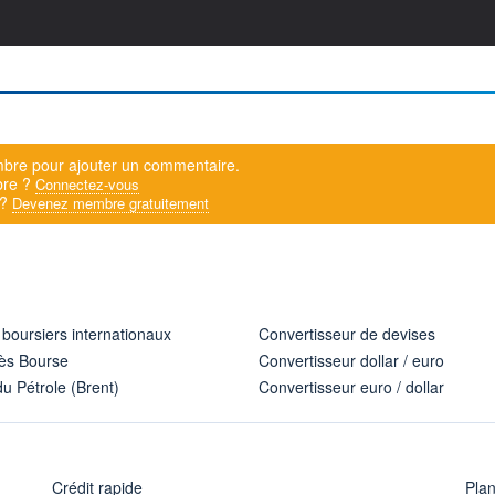
bre pour ajouter un commentaire.
bre ?
Connectez-vous
 ?
Devenez membre gratuitement
 boursiers internationaux
Convertisseur de devises
ès Bourse
Convertisseur dollar / euro
u Pétrole (Brent)
Convertisseur euro / dollar
Crédit rapide
Pla