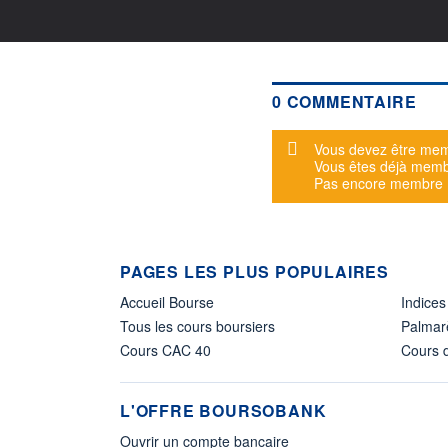
0 COMMENTAIRE
Message d'alerte
Vous devez être mem
Vous êtes déjà mem
Pas encore membre
PAGES LES PLUS POPULAIRES
Accueil Bourse
Indices
Tous les cours boursiers
Palmar
Cours CAC 40
Cours d
L'OFFRE BOURSOBANK
Ouvrir un compte bancaire