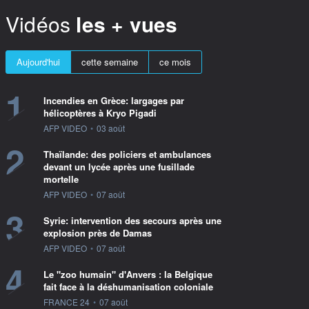
Vidéos
les + vues
Aujourd'hui
cette semaine
ce mois
1
Incendies en Grèce: largages par
hélicoptères à Kryo Pigadi
information fournie par
AFP VIDEO
•
03 août
2
Thaïlande: des policiers et ambulances
devant un lycée après une fusillade
mortelle
information fournie par
AFP VIDEO
•
07 août
3
Syrie: intervention des secours après une
explosion près de Damas
information fournie par
AFP VIDEO
•
07 août
4
Le "zoo humain" d'Anvers : la Belgique
fait face à la déshumanisation coloniale
information fournie par
FRANCE 24
•
07 août