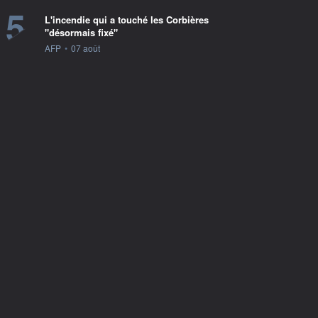
5
L'incendie qui a touché les Corbières
"désormais fixé"
information fournie par
AFP
•
07 août