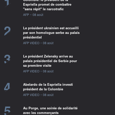
1
Espriella promet de combattre
"sans répit" le narcotrafic
information fournie par
AFP
•
08 août
2
Le président ukrainien est accueilli
par son homologue serbe au palais
présidentiel
information fournie par
AFP VIDEO
•
08 août
3
Le président Zelensky arrive au
palais présidentiel de Serbie pour
sa première visite
information fournie par
AFP VIDEO
•
08 août
4
Abelardo de la Espriella investi
président de la Colombie
information fournie par
AFP VIDEO
•
08 août
5
Au Porge, une soirée de solidarité
avec les commerçants