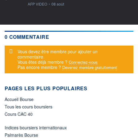
information fournie par
AFP VIDEO
•
08 août
0 COMMENTAIRE
Message d'alerte
Vous devez être membre pour ajouter un
commentaire.
Vous êtes déjà membre ?
Connectez-vous
Pas encore membre ?
Devenez membre gratuitement
PAGES LES PLUS POPULAIRES
Accueil Bourse
Tous les cours boursiers
Cours CAC 40
Indices boursiers internationaux
Palmarès Bourse