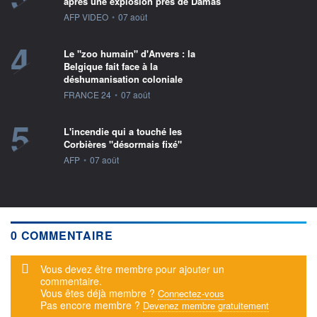
après une explosion près de Damas
information fournie par
AFP VIDEO
•
07 août
4
Le "zoo humain" d'Anvers : la
Belgique fait face à la
déshumanisation coloniale
information fournie par
FRANCE 24
•
07 août
5
L'incendie qui a touché les
Corbières "désormais fixé"
information fournie par
AFP
•
07 août
0 COMMENTAIRE
Message d'alerte
Vous devez être membre pour ajouter un
commentaire.
Vous êtes déjà membre ?
Connectez-vous
Pas encore membre ?
Devenez membre gratuitement