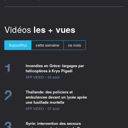
Vidéos
les + vues
Aujourd'hui
cette semaine
ce mois
1
Incendies en Grèce: largages par
hélicoptères à Kryo Pigadi
information fournie par
AFP VIDEO
•
03 août
2
Thaïlande: des policiers et
ambulances devant un lycée après
une fusillade mortelle
information fournie par
AFP VIDEO
•
07 août
3
Syrie: intervention des secours