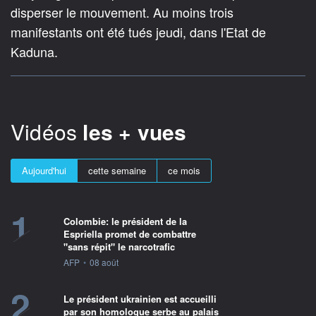
disperser le mouvement. Au moins trois
manifestants ont été tués jeudi, dans l'Etat de
Kaduna.
Vidéos
les + vues
Aujourd'hui
cette semaine
ce mois
1
Colombie: le président de la
Espriella promet de combattre
"sans répit" le narcotrafic
information fournie par
AFP
•
08 août
2
Le président ukrainien est accueilli
par son homologue serbe au palais