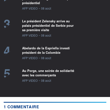
présidentiel
information fournie par
AFP VIDEO
•
08 août
3
Le président Zelensky arrive au
palais présidentiel de Serbie pour
sa première visite
information fournie par
AFP VIDEO
•
08 août
4
Abelardo de la Espriella investi
président de la Colombie
information fournie par
AFP VIDEO
•
08 août
5
Au Porge, une soirée de solidarité
avec les commerçants
information fournie par
AFP VIDEO
•
08 août
1 COMMENTAIRE