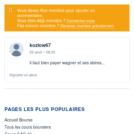
Message d'alerte
Vous devez être membre pour ajouter un
commentaire.
Vous êtes déjà membre ?
Connectez-vous
Pas encore membre ?
Devenez membre gratuitement
kozlow67
02 août
•
08:25
il faut bien payer wagner et ses sbires...
Signaler un abus
PAGES LES PLUS POPULAIRES
Accueil Bourse
Tous les cours boursiers